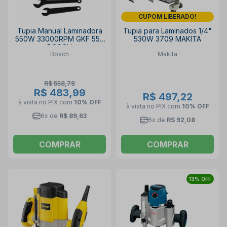
CUPOM LIBERADO!
Tupia Manual Laminadora
Tupia para Laminados 1/4"
550W 33000RPM GKF 550
530W 3709 MAKITA
BOSCH
Bosch
Makita
R$ 558,78
R$ 483,99
R$ 497,22
à vista no PIX
com
10% OFF
à vista no PIX
com
10% OFF
6x de
R$ 89,63
6x de
R$ 92,08
COMPRAR
COMPRAR
13% OFF