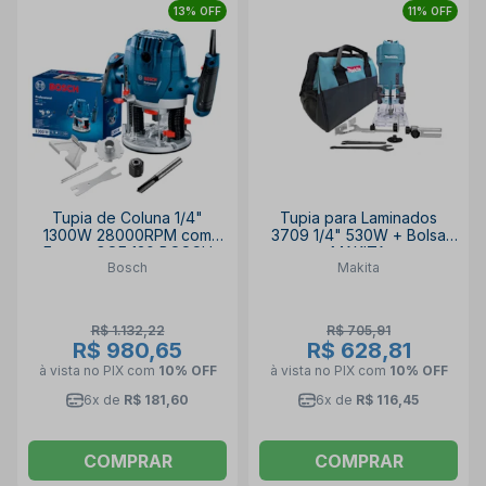
13% OFF
11% OFF
Tupia de Coluna 1/4"
Tupia para Laminados
1300W 28000RPM com
3709 1/4" 530W + Bolsa
Fresas GOF 130 BOSCH
MAKITA
Bosch
Makita
R$ 1.132,22
R$ 705,91
R$ 980,65
R$ 628,81
à vista no PIX
com
10% OFF
à vista no PIX
com
10% OFF
6x de
R$ 181,60
6x de
R$ 116,45
COMPRAR
COMPRAR