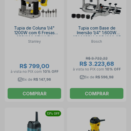
Tupia de Coluna 1/4"
Tupia com Base de
1200W com 6 Fresas
Imersão 1/4" 1.600W
SRR1200 STANLEY
25000RPM GOF 1600 CE
Stanley
Bosch
BOSCH
R$ 3.722,22
R$ 3.223,68
R$ 799,00
à vista no PIX
com
10% OFF
à vista no PIX
com
10% OFF
6x de
R$ 596,98
6x de
R$ 147,96
COMPRAR
COMPRAR
13% OFF