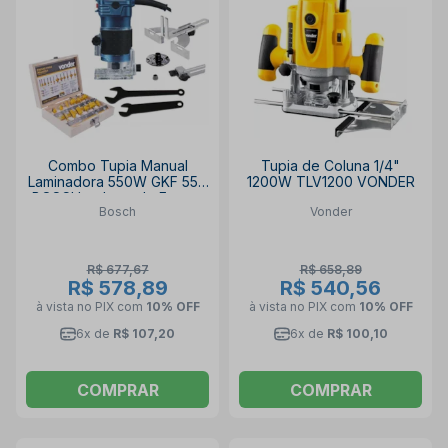
Combo Tupia Manual
Tupia de Coluna 1/4"
Laminadora 550W GKF 550
1200W TLV1200 VONDER
BOSCH e Jogo de Fresas
Bosch
Vonder
para Madeira com 12 Peças
VONDER
R$ 677,67
R$ 658,89
R$ 578,89
R$ 540,56
à vista no PIX
com
10% OFF
à vista no PIX
com
10% OFF
6x de
R$ 107,20
6x de
R$ 100,10
COMPRAR
COMPRAR