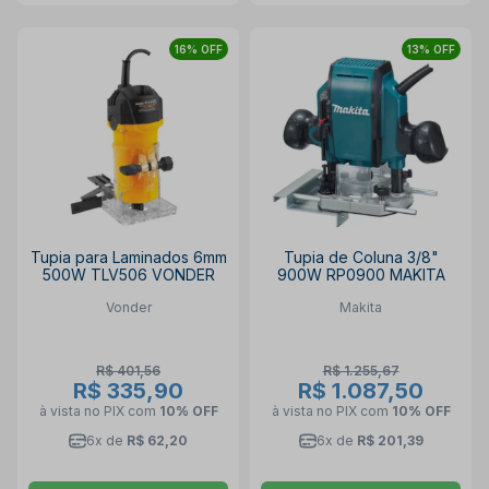
16% OFF
13% OFF
Tupia para Laminados 6mm
Tupia de Coluna 3/8"
500W TLV506 VONDER
900W RP0900 MAKITA
Vonder
Makita
R$ 401,56
R$ 1.255,67
R$ 335,90
R$ 1.087,50
à vista no PIX
com
10% OFF
à vista no PIX
com
10% OFF
6x de
R$ 62,20
6x de
R$ 201,39