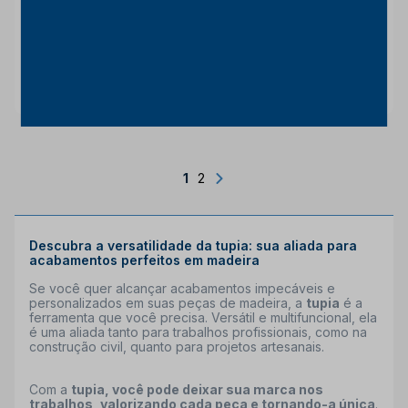
710W 30000RPM
900W 27000RPM M3601B
RT0700C MAKITA
MAKITA
Makita
Makita
INDISPONÍVEL
INDISPONÍVEL
1
2
Descubra a versatilidade da tupia: sua aliada para
acabamentos perfeitos em madeira
Se você quer alcançar acabamentos impecáveis e
personalizados em suas peças de madeira, a
tupia
é a
ferramenta que você precisa. Versátil e multifuncional, ela
é uma aliada tanto para trabalhos profissionais, como na
construção civil, quanto para projetos artesanais.
Com a
tupia, você pode deixar sua marca nos
trabalhos, valorizando cada peça e tornando-a única
.