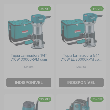
13% OFF
13% OFF
Tupia Laminadora 1/4"
Tupia Laminadora 1/4"
710W 30000RPM com
710W EL 30000RPM com
Bolsa RT0700CX3 MAKITA
Bolsa RT0700CX2 MAKITA
Makita
Makita
INDISPONÍVEL
INDISPONÍVEL
13% OFF
13% OFF