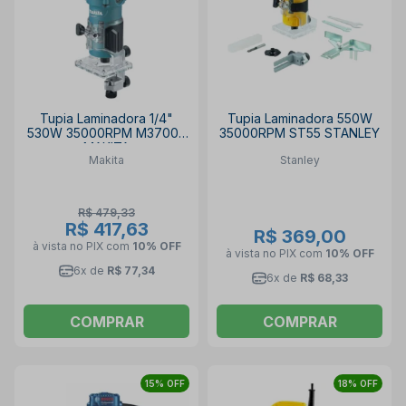
Tupia Laminadora 1/4"
Tupia Laminadora 550W
530W 35000RPM M3700B
35000RPM ST55 STANLEY
MAKITA
Makita
Stanley
R$ 479,33
R$ 417,63
R$ 369,00
à vista no PIX
com
10% OFF
à vista no PIX
com
10% OFF
6x de
R$ 77,34
6x de
R$ 68,33
COMPRAR
COMPRAR
15% OFF
18% OFF