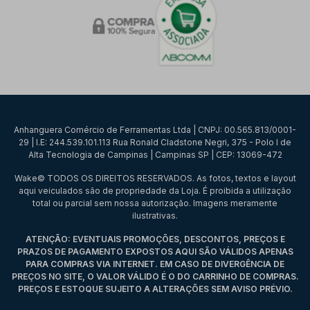
Anhanguera Comércio de Ferramentas Ltda | CNPJ: 00.565.813/0001-
29 | I.E: 244.539.101.113 Rua Ronald Cladstone Negri, 375 - Polo I de
Alta Tecnologia de Campinas | Campinas SP | CEP: 13069-472
Wake© TODOS OS DIREITOS RESERVADOS. As fotos, textos e layout
aqui veiculados são de propriedade da Loja. É proibida a utilização
total ou parcial sem nossa autorização. Imagens meramente
ilustrativas.
ATENÇÃO: EVENTUAIS PROMOÇÕES, DESCONTOS, PREÇOS E
PRAZOS DE PAGAMENTO EXPOSTOS AQUI SÃO VÁLIDOS APENAS
PARA COMPRAS VIA INTERNET. EM CASO DE DIVERGÊNCIA DE
PREÇOS NO SITE, O VALOR VÁLIDO É O DO CARRINHO DE COMPRAS.
PREÇOS E ESTOQUE SUJEITO A ALTERAÇÕES SEM AVISO PRÉVIO.