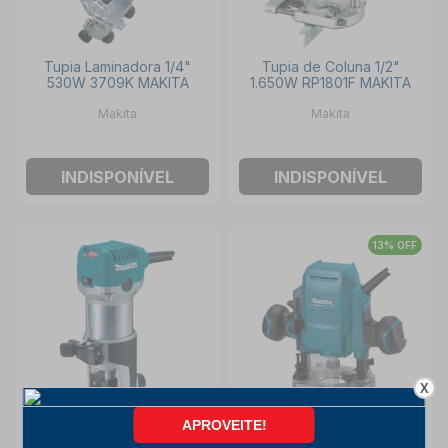
Tupia Laminadora 1/4"
Tupia de Coluna 1/2"
530W 3709K MAKITA
1.650W RP1801F MAKITA
Makita
Makita
INDISPONÍVEL
INDISPONÍVEL
13% OFF
X
Tupia Laminadora 1/4"
Tupia de Coluna 3/8"