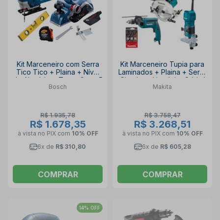
Kit Marceneiro com Serra
Kit Marceneiro Tupia para
Tico Tico + Plaina + Nível
Laminados + Plaina + Serra
de Alumínio + Trena Curta 5
Circular + Lixadeira Orbital
Bosch
Makita
Metros BOSCH
+ Furadeira de Impacto
MAKITA
R$ 1.935,78
R$ 3.758,47
R$ 1.678,35
R$ 3.268,51
à vista no PIX
com
10% OFF
à vista no PIX
com
10% OFF
6x de
R$ 310,80
6x de
R$ 605,28
COMPRAR
COMPRAR
14% OFF