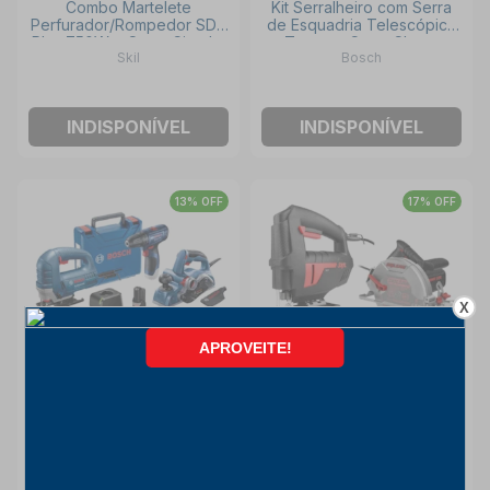
Combo Martelete
Kit Serralheiro com Serra
Perfurador/Rompedor SDS
de Esquadria Telescópica
Plus 750W + Serra Circular
+ Tesoura Corta Chapa +
Skil
Bosch
7.1/4" 1400W + Maleta e
Jogo de Chaves de Fenda
Acessórios + Bolsa e Disco
e Phillips BOSCH
SKIL
INDISPONÍVEL
INDISPONÍVEL
13% OFF
17% OFF
X
Kit Marceneiro com
Combo Serra Tico Tico
Lixadeira Orbital + Serra
380W 4380 + Serra
Tico-Tico + Plaina +
Circular 7.1/4" 1400W com
Bosch
Skil
Furadeira Parafusadeira +
Bolsa e Disco 5402 SKIL
Acessórios BOSCH