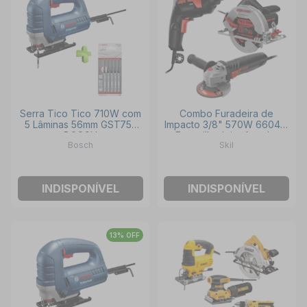
Serra Tico Tico 710W com
Combo Furadeira de
5 Lâminas 56mm GST75E
Impacto 3/8" 570W 6604 +
BOSCH
Esmerilhadeira Angular
Bosch
Skil
4.1/2" 700W 9002 + Serra
Circular 7.1/4" 1400W 5402
SKIL
INDISPONÍVEL
INDISPONÍVEL
13% OFF