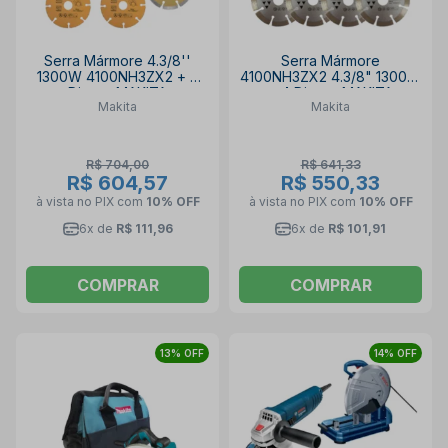
Serra Mármore 4.3/8''
Serra Mármore
1300W 4100NH3ZX2 + 4
4100NH3ZX2 4.3/8" 1300W
Discos MAKITA
+ 4 Discos MAKITA
Makita
Makita
R$ 704,00
R$ 641,33
R$ 604,57
R$ 550,33
à vista no PIX
com
10% OFF
à vista no PIX
com
10% OFF
6x de
R$ 111,96
6x de
R$ 101,91
COMPRAR
COMPRAR
13% OFF
14% OFF