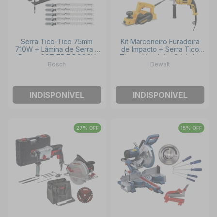
Serra Tico-Tico 75mm
Kit Marceneiro Furadeira
710W + Lâmina de Serra 5
de Impacto + Serra Tico
Peças GST 75 E BOSCH
Tico + Lixadeira Orbital +
Bosch
Dewalt
Serra Circular + Plaina
DEWALT
INDISPONÍVEL
INDISPONÍVEL
27% OFF
15% OFF