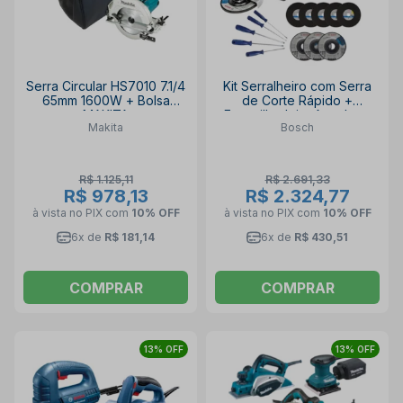
Serra Circular HS7010 7.1/4
Kit Serralheiro com Serra
65mm 1600W + Bolsa
de Corte Rápido +
MAKITA
Esmerilhadeira Angular +
Makita
Bosch
Jogo de Chaves de Fenda
e Phillips BOSCH
R$ 1.125,11
R$ 2.691,33
R$ 978,13
R$ 2.324,77
à vista no PIX
com
10% OFF
à vista no PIX
com
10% OFF
6x de
R$ 181,14
6x de
R$ 430,51
COMPRAR
COMPRAR
13% OFF
13% OFF