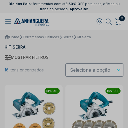
Dia dos Pais:
ferramentas com até
50% OFF
para casa, oficina ou
trabalho pesado.
Aproveite!
0
Home
Ferramentas Elétricas
Serras
Kit Serra
KIT SERRA
MOSTRAR FILTROS
16
Itens encontrados
14% OFF
14% OFF