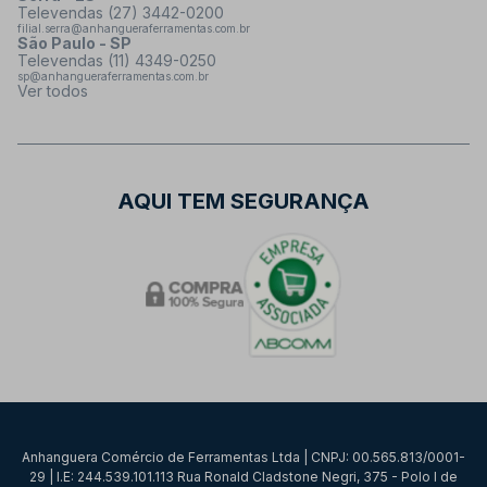
Televendas (27) 3442-0200
filial.serra@anhangueraferramentas.com.br
São Paulo - SP
Televendas (11) 4349-0250
sp@anhangueraferramentas.com.br
Ver todos
AQUI TEM SEGURANÇA
Anhanguera Comércio de Ferramentas Ltda | CNPJ: 00.565.813/0001-
29 | I.E: 244.539.101.113 Rua Ronald Cladstone Negri, 375 - Polo I de