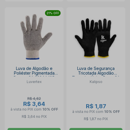
21% OFF
Luva de Algodão e
Luva de Segurança
Poliéster Pigmentada
Tricotada Algodão
Branca CA 33244 195
Tamanho Único Preta CA
Luvertex
Kalipso
LUVERTEX
34492 02.11.1.3 KALIPSO
R$ 4,62
R$ 3,64
R$ 1,87
à vista no PIX
com
10% OFF
à vista no PIX
com
10% OFF
R$ 3,64 no PIX
R$ 1,87 no PIX