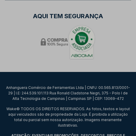
AQUI TEM SEGURANÇA
Anhanguera Comércio de Ferramentas Ltda | CNPJ: 00.565.813/0001-
29 | I.E: 244.539.101.113 Rua Ronald Cladstone Negri, 375 - Polo I de
Alta Tecnologia de Campinas | Campinas SP | CEP: 13069-472
Wake© TODOS OS DIREITOS RESERVADOS. As fotos, textos e layout
aqui veiculados são de propriedade da Loja. É proibida a utilização
total ou parcial sem nossa autorização. Imagens meramente
ilustrativas.
ATENÇÃO: EVENTUAIS PROMOÇÕES, DESCONTOS, PREÇOS E