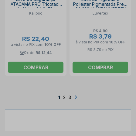
ATACAMA PRO Tricotada
Poliéster Pigmentada Preta
de Nylon CA 34714
CA 33244 197 LUVERTEX
Kalipso
Luvertex
KALIPSO
R$ 4,80
R$ 3,79
R$ 22,40
à vista no PIX
com
10% OFF
à vista no PIX
com
10% OFF
R$ 3,79 no PIX
2x de
R$ 12,44
COMPRAR
COMPRAR
1
2
3