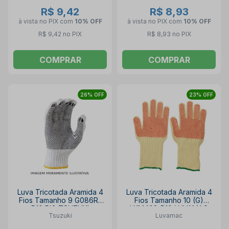
R$ 9,42
R$ 8,93
à vista no PIX
com
10% OFF
à vista no PIX
com
10% OFF
R$ 9,42 no PIX
R$ 8,93 no PIX
COMPRAR
COMPRAR
26% OFF
23% OFF
Luva Tricotada Aramida 4
Luva Tricotada Aramida 4
Fios Tamanho 9 G086RL
Fios Tamanho 10 (G)
P10 PIG TSUZUKI
LKM403-P10 LUVAMAC
Tsuzuki
Luvamac