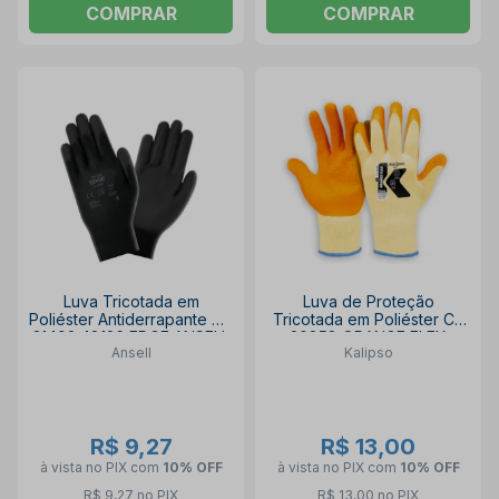
COMPRAR
COMPRAR
Luva Tricotada em
Luva de Proteção
Poliéster Antiderrapante CA
Tricotada em Poliéster CA
31492 48126 EDGE ANSELL
20858 ORANGE FLEX
Ansell
Kalipso
KALIPSO
R$ 9,27
R$ 13,00
à vista no PIX
com
10% OFF
à vista no PIX
com
10% OFF
R$ 9,27 no PIX
R$ 13,00 no PIX