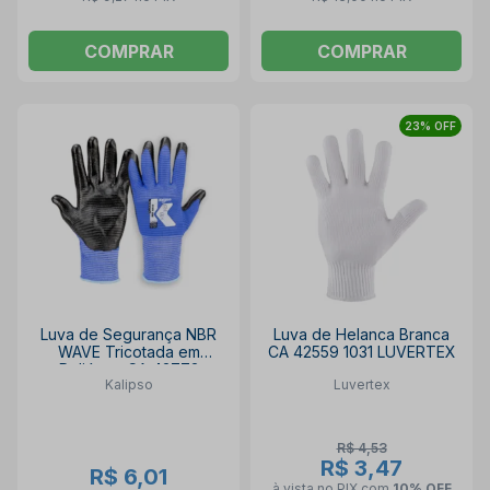
COMPRAR
COMPRAR
23% OFF
Luva de Segurança NBR
Luva de Helanca Branca
WAVE Tricotada em
CA 42559 1031 LUVERTEX
Poliéster CA 43773
Kalipso
Luvertex
KALIPSO
R$ 4,53
R$ 3,47
R$ 6,01
à vista no PIX
com
10% OFF