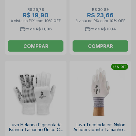
R$ 26,78
R$ 30,89
R$ 19,90
R$ 23,66
à vista no PIX
com
10% OFF
à vista no PIX
com
10% OFF
2x de
R$ 11,06
2x de
R$ 13,14
COMPRAR
COMPRAR
46% OFF
Luva Helanca Pigmentada
Luva Tricotada em Nylon
Branca Tamanho Único CA
Antiderrapante Tamanho G
15617 02.03.1.2 KALIPSO
Branca CA 17601 11-600