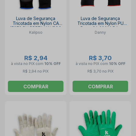
Luva de Segurança
Luva de Segurança
Tricotada em Nylon CA
Tricotada em Nylon PU
15272 PU PRETA KALIPSO
Preta CA 29014 DA-
Kalipso
Danny
12.100PT FLEXTACTIL
DANNY
R$ 2,94
R$ 3,70
à vista no PIX
com
10% OFF
à vista no PIX
com
10% OFF
R$ 2,94 no PIX
R$ 3,70 no PIX
COMPRAR
COMPRAR