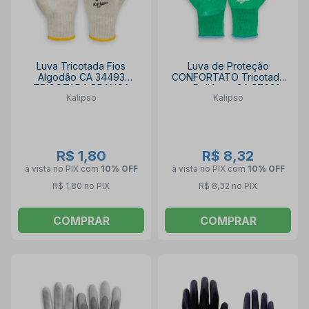
Luva Tricotada Fios
Luva de Proteção
Algodão CA 34493
CONFORTATO Tricotada
TRICOTADA BRANCA
em Poliéster CA 37091
Kalipso
Kalipso
KALIPSO
KALIPSO
R$ 1,80
R$ 8,32
à vista no PIX
com
10% OFF
à vista no PIX
com
10% OFF
R$ 1,80 no PIX
R$ 8,32 no PIX
COMPRAR
COMPRAR