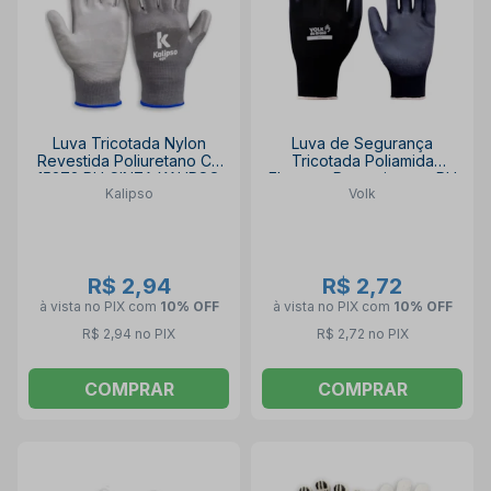
Luva Tricotada Nylon
Luva de Segurança
Revestida Poliuretano CA
Tricotada Poliamida
15272 PU CINZA KALIPSO
Elastano Revestimento PU
Kalipso
Volk
Preta CA 30916 TATIL
BLACK VOLK
R$ 2,94
R$ 2,72
à vista no PIX
com
10% OFF
à vista no PIX
com
10% OFF
R$ 2,94 no PIX
R$ 2,72 no PIX
COMPRAR
COMPRAR