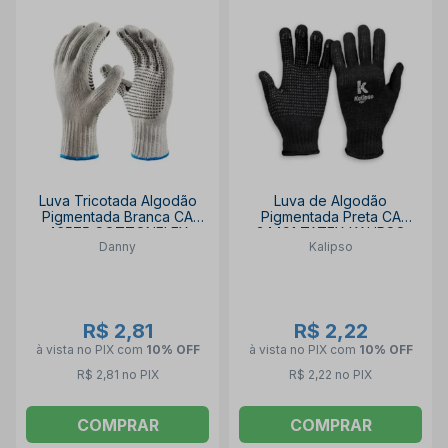
Luva Tricotada Algodão
Luva de Algodão
Pigmentada Branca CA
Pigmentada Preta CA
46575 COTTONFLEX
34491 TATEX KALIPSO
Danny
Kalipso
DA10300 DANNY
R$ 2,81
R$ 2,22
à vista no PIX
com
10% OFF
à vista no PIX
com
10% OFF
R$ 2,81 no PIX
R$ 2,22 no PIX
COMPRAR
COMPRAR