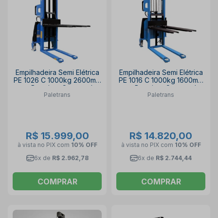
Empilhadeira Semi Elétrica
Empilhadeira Semi Elétrica
PE 1026 C 1000kg 2600mm
PE 1016 C 1000kg 1600mm
com Bateria e Carregador
com Bateria e Carregador
Paletrans
Paletrans
PALETRANS
PALETRANS
R$ 15.999,00
R$ 14.820,00
à vista no PIX
com
10% OFF
à vista no PIX
com
10% OFF
6x de
R$ 2.962,78
6x de
R$ 2.744,44
COMPRAR
COMPRAR