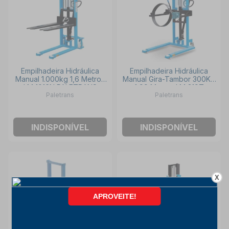
Empilhadeira Hidráulica
Empilhadeira Hidráulica
Manual 1.000kg 1,6 Metros
Manual Gira-Tambor 300Kg
LM 1016N PALETRANS
1,99 Metros LM 319T
Paletrans
Paletrans
PALETRANS
INDISPONÍVEL
INDISPONÍVEL
X