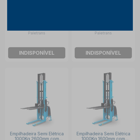
Empilhadeira Hidráulica
Empilhadeira Semi Elétrica
Manual PM 516 N 500kg
1000Kg 3400mm com
1600mm PALETRANS
Bateria e Carregador LE
Paletrans
Paletrans
1034-C PALETRANS
INDISPONÍVEL
INDISPONÍVEL
Empilhadeira Semi Elétrica
Empilhadeira Semi Elétrica
1000Kg 2600mm com
1000Kg 1600mm com