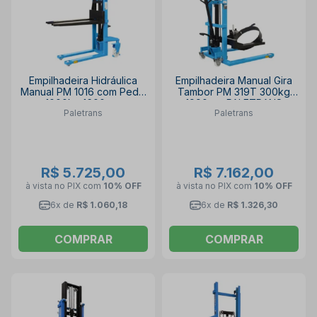
Empilhadeira Hidráulica
Empilhadeira Manual Gira
Manual PM 1016 com Pedal
Tambor PM 319T 300kg
1000kg 1600mm
1990mm PALETRANS
Paletrans
Paletrans
PALETRANS
R$ 5.725,00
R$ 7.162,00
à vista no PIX
com
10% OFF
à vista no PIX
com
10% OFF
6x de
R$ 1.060,18
6x de
R$ 1.326,30
COMPRAR
COMPRAR