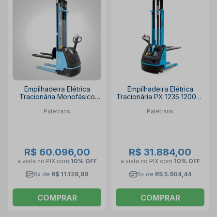
Empilhadeira Elétrica
Empilhadeira Elétrica
Tracionária Monofásico
Tracionária PX 1235 1200Kg
1600Kg 5400mm PT 16/54
3500mm à Bateria
Paletrans
Paletrans
PALETRANS
PALETRANS
R$ 60.096,00
R$ 31.884,00
à vista no PIX
com
10% OFF
à vista no PIX
com
10% OFF
6x de
R$ 11.128,89
6x de
R$ 5.904,44
COMPRAR
COMPRAR