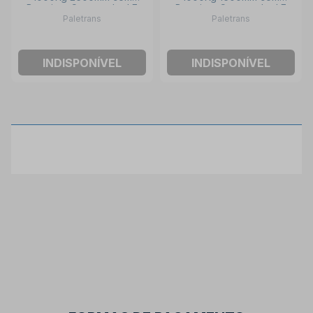
Bateria e Carregador LE
Bateria e Carregador LE
Paletrans
Paletrans
1026-C PALETRANS
1016-C PALETRANS
INDISPONÍVEL
INDISPONÍVEL