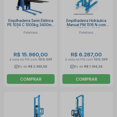
Empilhadeira Semi Elétrica
Empilhadeira Hidráulica
PE 1034 C 1000kg 3400mm
Manual PM 1516 N com
com Bateria e Carregador
Pedal 1500Kg 1600mm
Paletrans
Paletrans
PALETRANS
PALETRANS
R$ 15.960,00
R$ 6.287,00
à vista no PIX
com
10% OFF
à vista no PIX
com
10% OFF
6x de
R$ 2.955,56
6x de
R$ 1.164,26
COMPRAR
COMPRAR