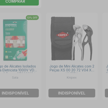
COMPRAR
13% OFF
o de Alicates Isolados
Jogo de Mini Alicates com 2
J
a Eletricista 1000V VDE
Peças XS 00 20 72 V04 XS
m 3 Peças ST09261SJ
KNIPEX
P
Sata
Knipex
SATA
INDISPONÍVEL
INDISPONÍVEL