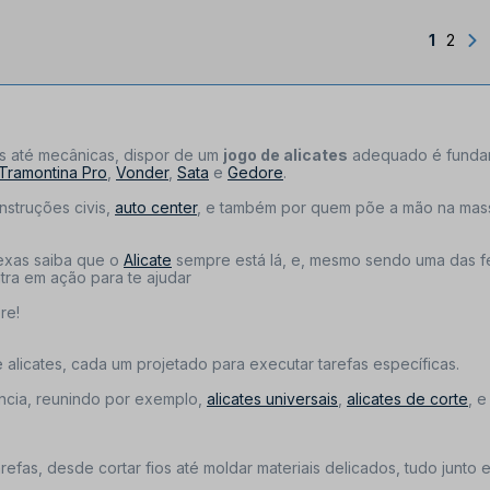
1
2
as até mecânicas, dispor de um
jogo de alicates
adequado é fundam
Tramontina Pro
,
Vonder
,
Sata
e
Gedore
.
nstruções civis,
auto center
, e também por quem põe a mão na massa
exas saiba que o
Alicate
sempre está lá, e, mesmo sendo uma das fe
ntra em ação para te ajudar
re!
e alicates, cada um projetado para executar tarefas específicas.
ência, reunindo por exemplo,
alicates universais
,
alicates de corte
, 
efas, desde cortar fios até moldar materiais delicados, tudo junto 