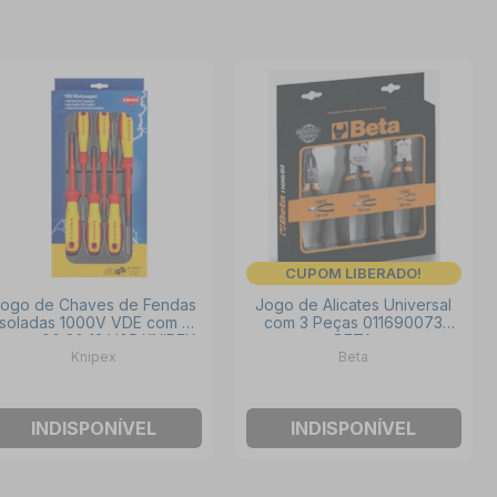
CUPOM LIBERADO!
ogo de Chaves de Fendas
Jogo de Alicates Universal
Isoladas 1000V VDE com 6
com 3 Peças 011690073
eças 00 20 12 V05 KNIPEX
BETA
Knipex
Beta
INDISPONÍVEL
INDISPONÍVEL