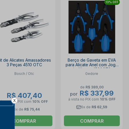
13% OFF
it de Alicates Amassadores
Berço de Gaveta em EVA
3 Peças 4510 OTC
para Alicate Anel com Jogo
de Alicates 1500CT2-
Bosch / Otc
Gedore
ALICATES2CF GEDORE
de
R$ 389,00
R$ 337,99
por
R$ 407,40
à vista no PIX
com
10% OFF
X
à vista no PIX
com
10% OFF
6x de
R$ 62,59
6x de
R$ 75,44
COMPRAR
COMPRAR