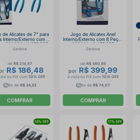
 de Alicates de 7" para
Jogo de Alicates Anel
s Interno/Externo com 4
Interno/Externo com 8 Peças
as C8000A-J4 GEDORE
C8000A-J8 GEDORE
Gedore
Gedore
de
R$ 214,67
de
R$ 460,89
R$ 186,48
R$ 399,99
or
por
ista no PIX
com
10% OFF
à vista no PIX
com
10% OFF
6x de
R$ 34,53
6x de
R$ 74,07
COMPRAR
COMPRAR
13% OFF
17% OFF