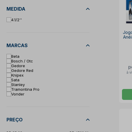
MEDIDA
4.1/2''
Jogo
Anéi
peç
MARCAS
Beta
Bosch / Otc
Gedore
p
Gedore Red
à v
Knipex
Sata
Stanley
Tramontina Pro
Vonder
PREÇO