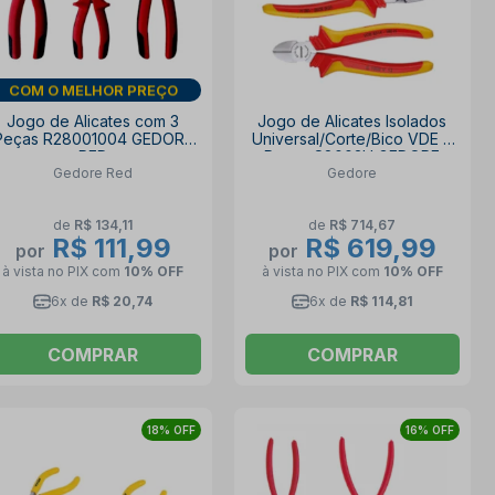
DIA DOS PAIS
Jogo de Alicates com 3
Jogo de Alicates Isolados
Peças R28001004 GEDORE
Universal/Corte/Bico VDE 3
RED
Peças S8003H GEDORE
Gedore Red
Gedore
de
R$ 134,11
de
R$ 714,67
R$ 111,99
R$ 619,99
por
por
à vista no PIX
com
10% OFF
à vista no PIX
com
10% OFF
6x de
R$ 20,74
6x de
R$ 114,81
COMPRAR
COMPRAR
18% OFF
16% OFF