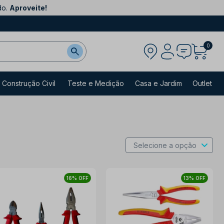
do.
Aproveite!
0
Construção Civil
Teste e Medição
Casa e Jardim
Outlet
16% OFF
13% OFF