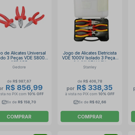
o de Alicates Universal
Jogo de Alicates Eletricista
lado 3 Peças VDE S8003
VDE 1000V Isolado 3 Peças
GEDORE
84-011 STANLEY
Gedore
Stanley
de
R$ 987,67
de
R$ 406,78
R$ 856,99
R$ 338,35
or
por
ista no PIX
com
10% OFF
à vista no PIX
com
10% OFF
6x de
R$ 158,70
6x de
R$ 62,66
COMPRAR
COMPRAR