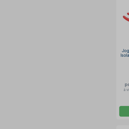
Jog
Iso
p
à v