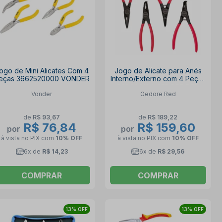
ogo de Mini Alicates Com 4
Jogo de Alicate para Anés
eças 3662520000 VONDER
Interno/Externo com 4 Peças
R28002104 GEDORE RED
Vonder
Gedore Red
de
R$ 93,67
de
R$ 189,22
R$ 76,84
R$ 159,60
por
por
à vista no PIX
com
10% OFF
à vista no PIX
com
10% OFF
6x de
R$ 14,23
6x de
R$ 29,56
COMPRAR
COMPRAR
13% OFF
13% OFF