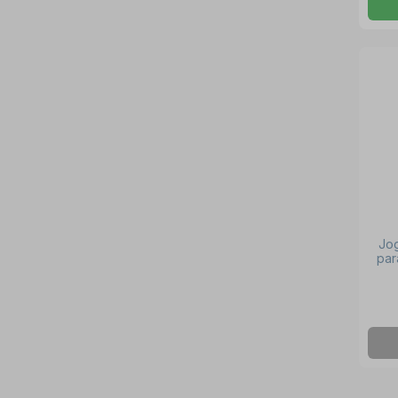
Jog
par
co