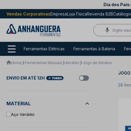
Dia dos Pais:
Vendas Corporativas
Empresa
Loja Física
Revenda B2B
Catálogo
Ferramentas Elétricas
Ferramentas à Bateria
Fer
Home
Ferramentas Manuais
Alicates
Jogo de Alicates
JOGO 
ENVIO EM ATÉ 12H
28
Ite
MATERIAL
Aço Vanádio