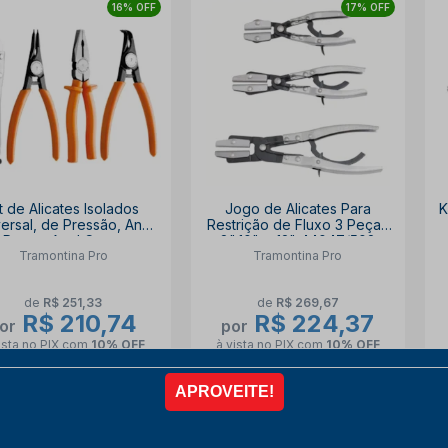
16% OFF
17% OFF
t de Alicates Isolados
Jogo de Alicates Para
K
ersal, de Pressão, Anel
Restrição de Fluxo 3 Peças
Reto e Anel Curvo
8",10" e 12" 44047/502
Tramontina Pro
Tramontina Pro
TRAMONTINA PRO
TRAMONTINA PRO
de
R$ 251,33
de
R$ 269,67
R$ 210,74
R$ 224,37
or
por
ista no PIX
com
10% OFF
à vista no PIX
com
10% OFF
6x de
R$ 39,03
6x de
R$ 41,55
COMPRAR
COMPRAR