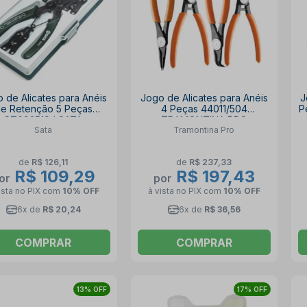
 de Alicates para Anéis
Jogo de Alicates para Anéis
J
e Retenção 5 Peças
4 Peças 44011/504
P
ST09251SJ SATA
TRAMONTINA PRO
Sata
Tramontina Pro
de
R$ 126,11
de
R$ 237,33
R$ 109,29
R$ 197,43
or
por
ista no PIX
com
10% OFF
à vista no PIX
com
10% OFF
6x de
R$ 20,24
6x de
R$ 36,56
COMPRAR
COMPRAR
13% OFF
17% OFF