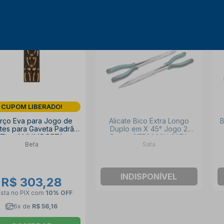
CUPOM LIBERADO!
rço Eva para Jogo de
Alicate Bico Extra Longo
B
ates para Gaveta Padrão
Duplo em X 45° Jogo 2
Tipo 1 MV145 BETA
Peças ST70003U SATA
Beta
Sata
INDISPONÍVEL
R$ 303,28
ista no PIX
com
10% OFF
6x de
R$ 56,16