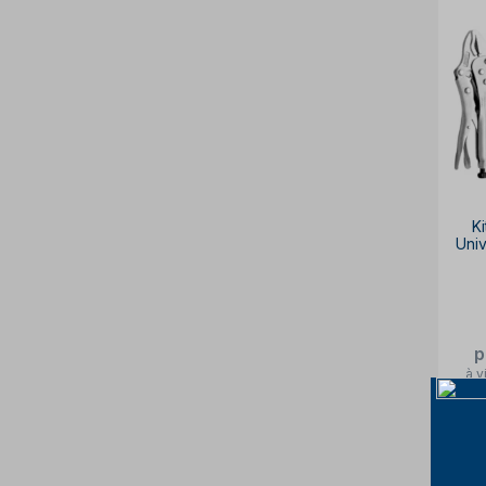
Ki
Univ
p
à v