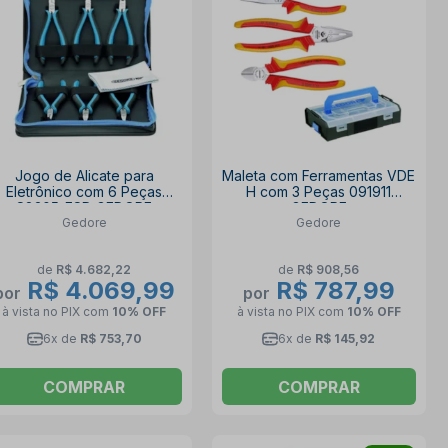
Jogo de Alicate para
Maleta com Ferramentas VDE
Eletrônico com 6 Peças
H com 3 Peças 091911
S8305-ESD GEDORE
GEDORE
Gedore
Gedore
de
R$ 4.682,22
de
R$ 908,56
R$ 4.069,99
R$ 787,99
por
por
à vista no PIX
com
10% OFF
à vista no PIX
com
10% OFF
6x de
R$ 753,70
6x de
R$ 145,92
COMPRAR
COMPRAR