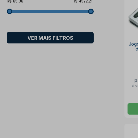
85,38
4522,21
VER MAIS FILTROS
Jogo
d
p
à v