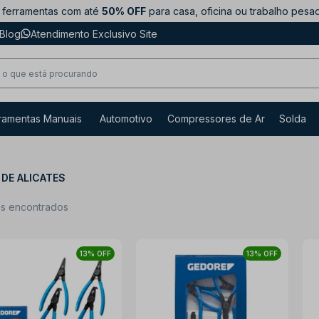
ferramentas com até
50% OFF
para casa, oficina ou trabalho pesa
Blog
Atendimento Exclusivo Site
ramentas Manuais
Automotivo
Compressores de Ar
Solda
DE ALICATES
ns encontrados
13% OFF
13% OFF