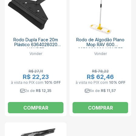
Rodo Dupla Face 20m
Rodo de Algodão Plano
Plástico 6364028020
Mop RAV 600
VONDER
6358660000 VONDER
Vonder
Vonder
R$ 27,11
R$ 78,22
R$ 22,23
R$ 62,46
à vista no PIX
com
10% OFF
à vista no PIX
com
10% OFF
2x de
R$ 12,35
6x de
R$ 11,57
COMPRAR
COMPRAR