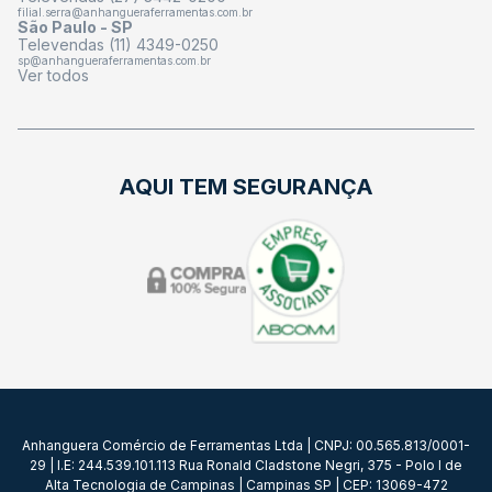
filial.serra@anhangueraferramentas.com.br
São Paulo - SP
Televendas (11) 4349-0250
sp@anhangueraferramentas.com.br
Ver todos
AQUI TEM SEGURANÇA
Anhanguera Comércio de Ferramentas Ltda | CNPJ: 00.565.813/0001-
29 | I.E: 244.539.101.113 Rua Ronald Cladstone Negri, 375 - Polo I de
Alta Tecnologia de Campinas | Campinas SP | CEP: 13069-472