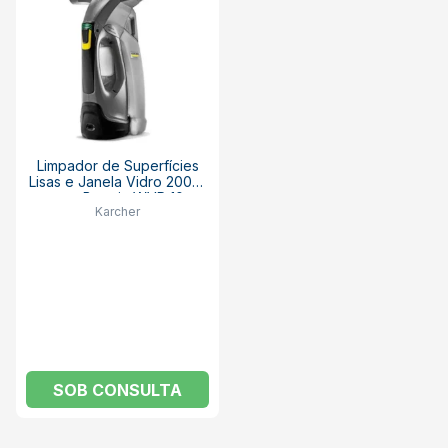
Limpador de Superfícies
Lisas e Janela Vidro 200ml
com Bateria WVP 10
Karcher
KARCHER
SOB CONSULTA