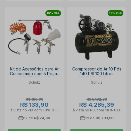
16% OFF
17% OFF
Kit de Acessórios para Ar
Compressor de Ar 10 Pés
Comprimido com 5 Peças
140 PSI 100 Litros
AIR KIT SCHULZ
220/380V Trifásico
Schulz
Schulz
CSL10BR/100L SCHULZ
R$ 160,00
R$ 5.192,33
R$ 133,90
R$ 4.285,39
à vista no PIX
com
10% OFF
à vista no PIX
com
10% OFF
6x de
R$ 24,80
6x de
R$ 793,59