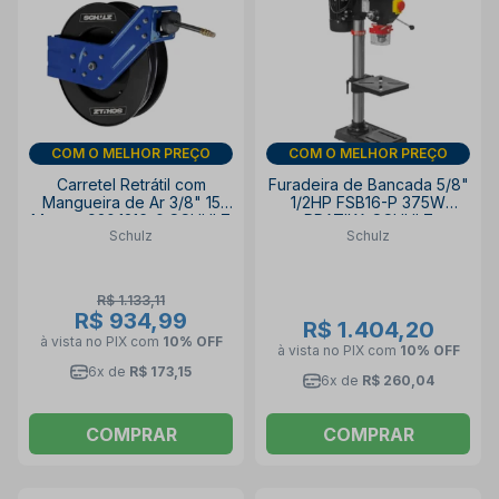
DIA DOS PAIS
DIA DOS PAIS
Carretel Retrátil com
Furadeira de Bancada 5/8"
Mangueira de Ar 3/8" 15
1/2HP FSB16-P 375W
Metros 920.1216-0 SCHULZ
PRATIKA SCHULZ
Schulz
Schulz
R$ 1.133,11
R$ 934,99
R$ 1.404,20
à vista no PIX
com
10% OFF
à vista no PIX
com
10% OFF
6x de
R$ 173,15
6x de
R$ 260,04
COMPRAR
COMPRAR