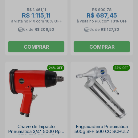
R$ 1.461,11
R$ 900,78
R$ 1.115,11
R$ 687,45
à vista no PIX
com
10% OFF
à vista no PIX
com
10% OFF
6x de
R$ 206,50
6x de
R$ 127,30
COMPRAR
COMPRAR
24% OFF
24% OFF
Chave de Impacto
Engraxadeira Pneumática
Pneumática 3/4" 5000 Rpm
500g SFP 500 CC SCHULZ
SFIC 750 SCHULZ