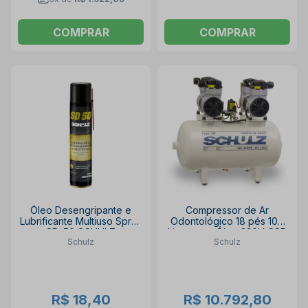
COMPRAR
COMPRAR
Óleo Desengripante e
Compressor de Ar
Lubrificante Multiuso Spray
Odontológico 18 pés 100
SD-50 SCHULZ
Litros sem Óleo 220V CSD
Schulz
Schulz
18/100 SCHULZ
R$ 18,40
R$ 10.792,80