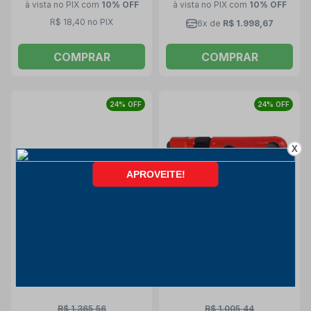
à vista no PIX
com
10% OFF
à vista no PIX
com
10% OFF
R$ 18,40 no PIX
6x de
R$ 1.998,67
COMPRAR
COMPRAR
24% OFF
24% OFF
X
Micro Retífica Pneumática
Esmerilhadeira Angular
Reta Eixo Flexível 1/8"
Pneumática 5" 11000 rpm
56000 rpm SFR 56 SCHULZ
SFDC 11 SCHULZ
Schulz
Schulz
R$ 1.365,56
R$ 1.005,44