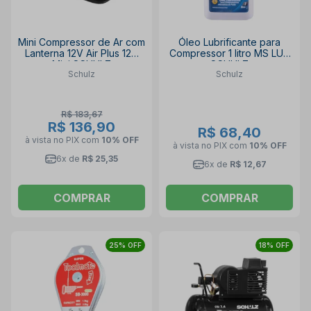
Mini Compressor de Ar com
Óleo Lubrificante para
Lanterna 12V Air Plus 12V
Compressor 1 litro MS LUB
Mini SCHULZ
SCHULZ
Schulz
Schulz
R$ 183,67
R$ 136,90
R$ 68,40
à vista no PIX
com
10% OFF
à vista no PIX
com
10% OFF
6x de
R$ 25,35
6x de
R$ 12,67
COMPRAR
COMPRAR
25% OFF
18% OFF