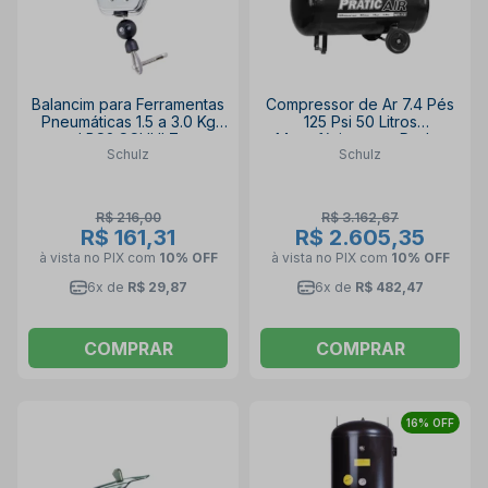
Balancim para Ferramentas
Compressor de Ar 7.4 Pés
Pneumáticas 1.5 a 3.0 Kg
125 Psi 50 Litros
LBS2 SCHULZ
Monofásico com Rodas
Schulz
Schulz
CSI7.4/50 SCHULZ
R$ 216,00
R$ 3.162,67
R$ 161,31
R$ 2.605,35
à vista no PIX
com
10% OFF
à vista no PIX
com
10% OFF
6x de
R$ 29,87
6x de
R$ 482,47
COMPRAR
COMPRAR
16% OFF