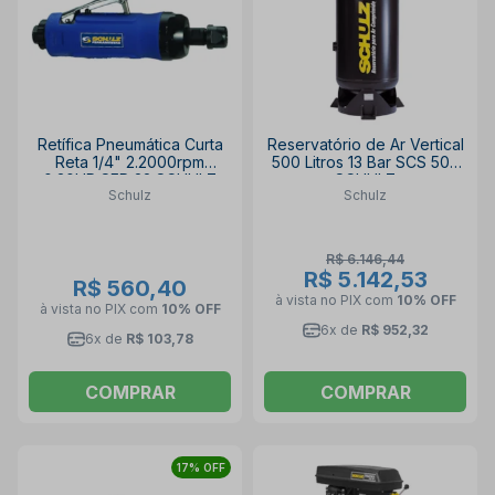
Retífica Pneumática Curta
Reservatório de Ar Vertical
Reta 1/4" 2.2000rpm
500 Litros 13 Bar SCS 500
0.30HP SFR 22 SCHULZ
SCHULZ
Schulz
Schulz
R$ 6.146,44
R$ 5.142,53
R$ 560,40
à vista no PIX
com
10% OFF
à vista no PIX
com
10% OFF
6x de
R$ 952,32
6x de
R$ 103,78
COMPRAR
COMPRAR
17% OFF