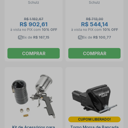
Schulz
Schulz
R$ 1.182,67
R$ 713,00
R$ 902,61
R$ 544,14
à vista no PIX
com
10% OFF
à vista no PIX
com
10% OFF
6x de
R$ 167,15
6x de
R$ 100,77
COMPRAR
COMPRAR
CUPOM LIBERADO!
Kit de Acessórios para
Torno Morsa de Bancada