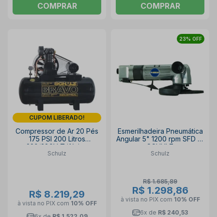
COMPRAR
COMPRAR
23% OFF
CUPOM LIBERADO!
Compressor de Ar 20 Pés
Esmerilhadeira Pneumática
175 PSI 200 Litros
Angular 5" 1200 rpm SFD 12
220/380V Trifásico
SCHULZ
Schulz
Schulz
CSL20BR/200 SCHULZ
R$ 1.685,89
R$ 1.298,86
R$ 8.219,29
à vista no PIX
com
10% OFF
à vista no PIX
com
10% OFF
6x de
R$ 240,53
6x de
R$ 1.522,09