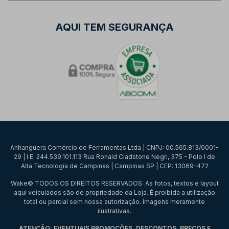
AQUI TEM SEGURANÇA
Anhanguera Comércio de Ferramentas Ltda | CNPJ: 00.565.813/0001-
29 | I.E: 244.539.101.113 Rua Ronald Cladstone Negri, 375 - Polo I de
Alta Tecnologia de Campinas | Campinas SP | CEP: 13069-472
Wake© TODOS OS DIREITOS RESERVADOS. As fotos, textos e layout
aqui veiculados são de propriedade da Loja. É proibida a utilização
total ou parcial sem nossa autorização. Imagens meramente
ilustrativas.
ATENÇÃO: EVENTUAIS PROMOÇÕES, DESCONTOS, PREÇOS E