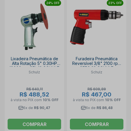
24% OFF
23% OFF
Lixadeira Pneumática de
Furadeira Pneumática
Alta Rotação 5" 0.30HP
Reversível 3/8" 2100 rpm
18000rpm SFL 18 SCHULZ
SFFC 38 SCHULZ
Schulz
Schulz
R$ 640,11
R$ 609,89
R$ 488,52
R$ 467,00
à vista no PIX
com
10% OFF
à vista no PIX
com
10% OFF
6x de
R$ 90,47
6x de
R$ 86,48
COMPRAR
COMPRAR