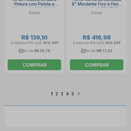
Pintura com Pistola e
8" Mordente Fixo e Ferro
Mangueira 809.1103-0
Nodular Nº 8 PRATIKO
Schulz
Schulz
COMPACT KIT SCHULZ
SCHULZ
R$ 139,10
R$ 416,98
à vista no PIX
com
10% OFF
à vista no PIX
com
10% OFF
6x de
R$ 25,76
6x de
R$ 77,22
COMPRAR
COMPRAR
1
2
3
4
5