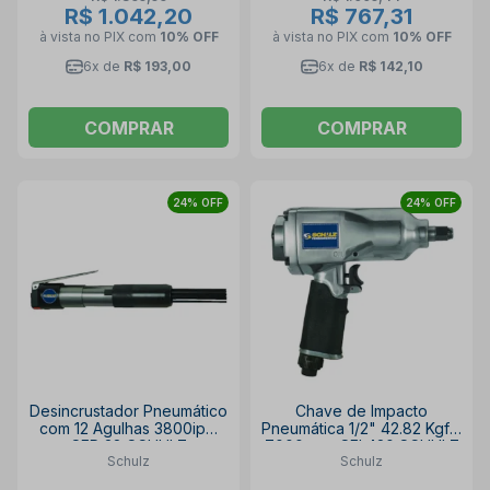
R$ 1.042,20
R$ 767,31
à vista no PIX
com
10% OFF
à vista no PIX
com
10% OFF
6x de
R$ 193,00
6x de
R$ 142,10
COMPRAR
COMPRAR
24% OFF
24% OFF
Desincrustador Pneumático
Chave de Impacto
com 12 Agulhas 3800ipm
Pneumática 1/2" 42.82 Kgfm
SFP 38 SCHULZ
7000 rpm SFI 420 SCHULZ
Schulz
Schulz