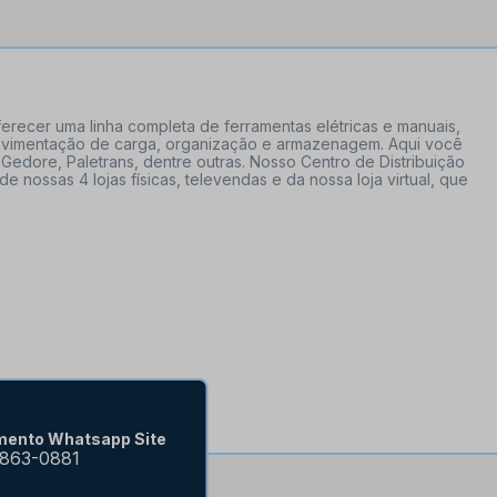
erecer uma linha completa de ferramentas elétricas e manuais,
 movimentação de carga, organização e armazenagem. Aqui você
Gedore, Paletrans, dentre outras. Nosso Centro de Distribuição
ossas 4 lojas físicas, televendas e da nossa loja virtual, que
mento Whatsapp Site
9863-0881