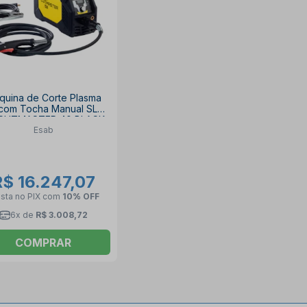
quina de Corte Plasma
com Tocha Manual SL60
CUTMASTER 40 BLACK
Esab
ESAB
R$ 16.247,07
ista no PIX
com
10% OFF
6x de
R$ 3.008,72
COMPRAR