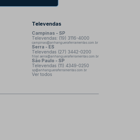
Televendas
Campinas - SP
Televendas: (19) 3116-4000
campinas@anhangueraferramentas.com.br
Serra - ES
Televendas (27) 3442-0200
filial.serra@anhangueraferramentas.com.br
São Paulo - SP
Televendas (11) 4349-0250
sp@anhangueraferramentas.com.br
Ver todos