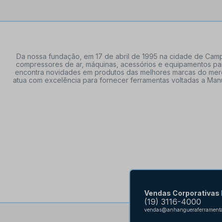
Da nossa fundação, em 17 de abril de 1995 na cidade de Campi
compressores de ar, máquinas, acessórios e equipamentos par
encontra novidades em produtos das melhores marcas do mercado
atua com excelência para fornecer ferramentas voltadas a Manu
Vendas Corporativas
(19) 3116-4000
vendas@anhangueraferramenta