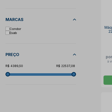
MARCAS
Máqu
Condor
2
Esab
PREÇO
po
à v
4389,50
22537,08