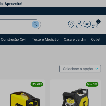
do.
Aproveite!
0
Construção Civil
Teste e Medição
Casa e Jardim
Outlet
14% OFF
14% OFF