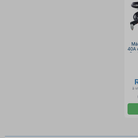
Má
40A 
5m 
à v