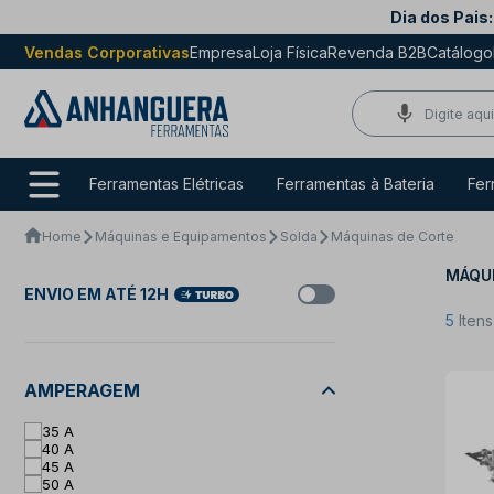
Dia dos Pais:
Vendas Corporativas
Empresa
Loja Física
Revenda B2B
Catálogo
Ferramentas Elétricas
Ferramentas à Bateria
Fer
Home
Máquinas e Equipamentos
Solda
Máquinas de Corte
MÁQU
ENVIO EM ATÉ 12H
5
Iten
AMPERAGEM
35 A
40 A
45 A
50 A