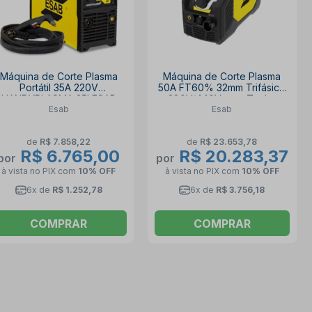
Máquina de Corte Plasma
Máquina de Corte Plasma
Portátil 35A 220V
50A FT60% 32mm Trifásico
HANDYPLASMA 35I ESAB
380V/440V com Tocha
Esab
Esab
CUTMASTER 50 749821
ESAB
de
R$ 7.858,22
de
R$ 23.653,78
R$ 6.765,00
R$ 20.283,37
por
por
à vista no PIX
com
10% OFF
à vista no PIX
com
10% OFF
6x de
R$ 1.252,78
6x de
R$ 3.756,18
COMPRAR
COMPRAR