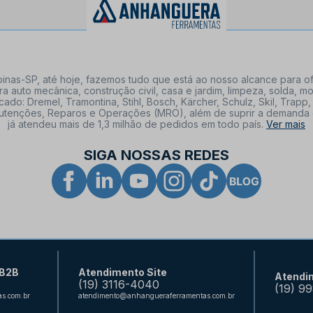
nas-SP, até hoje, fazemos tudo que está ao nosso alcance para of
a auto mecânica, construção civil, casa e jardim, limpeza, solda,
: Dremel, Tramontina, Stihl, Bosch, Kärcher, Schulz, Skil, Trapp, 
tenções, Reparos e Operações (MRO), além de suprir a demanda de n
já atendeu mais de 1,3 milhão de pedidos em todo país.
Ver mais
SIGA NOSSAS REDES
 B2B
Atendimento Site
Atendi
(19) 3116-4040
(19) 9
s.com.br
atendimento@anhangueraferramentas.com.br