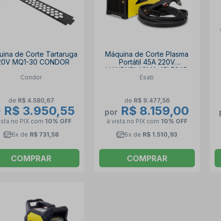
ina de Corte Tartaruga
Máquina de Corte Plasma
20V MQ1-30 CONDOR
Portátil 45A 220V
HANDYPLASMA 45I ESAB
Condor
Esab
de
R$ 4.580,67
de
R$ 9.477,56
R$ 3.950,55
R$ 8.159,00
r
por
ista no PIX
com
10% OFF
à vista no PIX
com
10% OFF
6x de
R$ 731,58
6x de
R$ 1.510,93
COMPRAR
COMPRAR