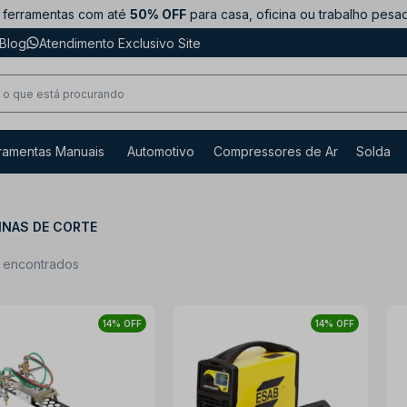
ferramentas com até
50% OFF
para casa, oficina ou trabalho pesa
Blog
Atendimento Exclusivo Site
ramentas Manuais
Automotivo
Compressores de Ar
Solda
INAS DE CORTE
s encontrados
14% OFF
14% OFF