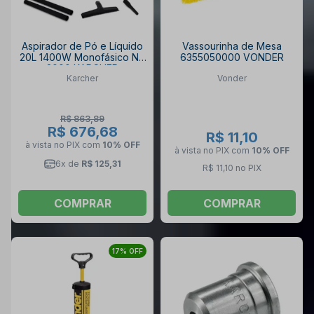
Aspirador de Pó e Líquido
Vassourinha de Mesa
20L 1400W Monofásico NT
6355050000 VONDER
2000 KARCHER
Karcher
Vonder
R$ 863,89
R$ 676,68
R$ 11,10
à vista no PIX
com
10% OFF
à vista no PIX
com
10% OFF
6x de
R$ 125,31
R$ 11,10 no PIX
COMPRAR
COMPRAR
17% OFF