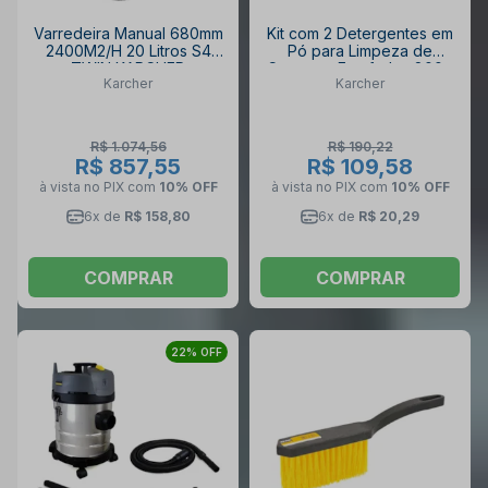
Varredeira Manual 680mm
Kit com 2 Detergentes em
2400M2/H 20 Litros S4
Pó para Limpeza de
TWIN KARCHER
Carpetes Estofados 800g
Karcher
Karcher
RM 760 KARCHER
R$ 1.074,56
R$ 190,22
R$ 857,55
R$ 109,58
à vista no PIX
com
10% OFF
à vista no PIX
com
10% OFF
6x de
R$ 158,80
6x de
R$ 20,29
COMPRAR
COMPRAR
22% OFF