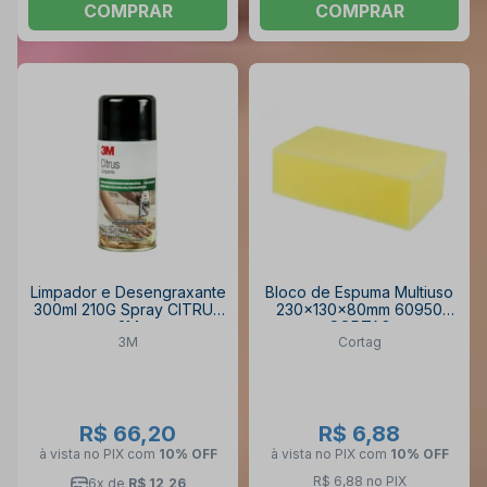
COMPRAR
COMPRAR
Limpador e Desengraxante
Bloco de Espuma Multiuso
300ml 210G Spray CITRUS
230x130x80mm 60950
3M
CORTAG
3M
Cortag
R$ 66,20
R$ 6,88
à vista no PIX
com
10% OFF
à vista no PIX
com
10% OFF
R$ 6,88 no PIX
6x de
R$ 12,26