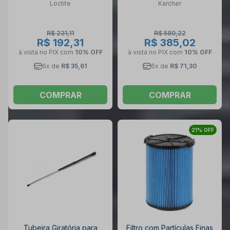
Loctite
Karcher
LOCTITE
R$ 231,11
R$ 580,22
R$ 192,31
R$ 385,02
à vista no PIX
com
10% OFF
à vista no PIX
com
10% OFF
6x de
R$ 35,61
6x de
R$ 71,30
COMPRAR
COMPRAR
21% OFF
Tubeira Giratória para
Filtro com Partículas Finas