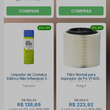
COMPRAR
COMPRAR
23% OFF
21% OFF
Limpador de Contatos
Filtro Normal para
Elétrico Não Inflamável 300
Aspirador de Pó VF4000
ML IA1 QUIMATIC
72947 RIDGID
Tapmatic
Ridgid
R$ 180,44
R$ 284,11
R$ 138,69
R$ 223,92
à vista no PIX
com
10% OFF
à vista no PIX
com
10% OFF