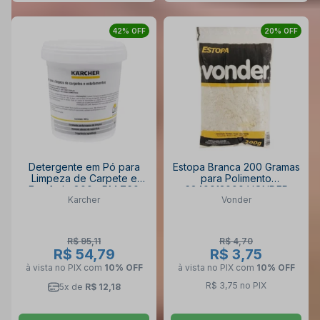
42% OFF
20% OFF
Detergente em Pó para
Estopa Branca 200 Gramas
Limpeza de Carpete e
para Polimento
Estofado 800g RM 760
6340013000 VONDER
Karcher
Vonder
KARCHER
R$ 95,11
R$ 4,70
R$ 54,79
R$ 3,75
à vista no PIX
com
10% OFF
à vista no PIX
com
10% OFF
R$ 3,75 no PIX
5x de
R$ 12,18