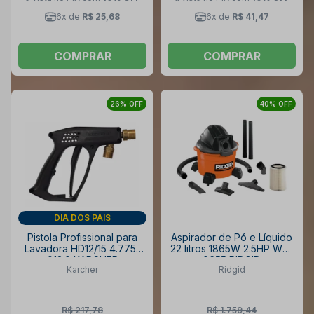
6x de
R$ 25,68
6x de
R$ 41,47
COMPRAR
COMPRAR
26% OFF
40% OFF
DIA DOS PAIS
Pistola Profissional para
Aspirador de Pó e Líquido
Lavadora HD12/15 4.775-
22 litros 1865W 2.5HP WD-
012.0 KARCHER
0655 RIDGID
Karcher
Ridgid
R$ 217,78
R$ 1.759,44