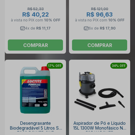
R$ 52,33
R$ 121,00
R$ 40,22
R$ 96,63
à vista no PIX
com
10% OFF
à vista no PIX
com
10% OFF
4x de
R$ 11,17
6x de
R$ 17,90
COMPRAR
COMPRAR
17% OFF
34% OFF
Desengraxante
Aspirador de Pó e Líquido
Biodegradável 5 Litros SF
15L 1300W Monofásico NT
7839 POWER ONE
585 KARCHER