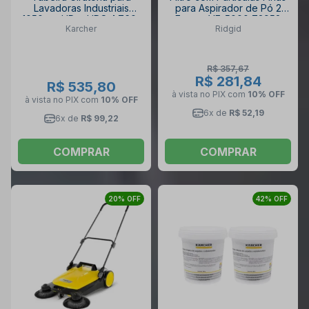
Lavadoras Industriais
para Aspirador de Pó 2
1050mm HD e HDS 4.760-
Etapas VF-5000 72952
Karcher
Ridgid
385.0 KARCHER
RIDGID
R$ 357,67
R$ 281,84
R$ 535,80
à vista no PIX
com
10% OFF
à vista no PIX
com
10% OFF
6x de
R$ 52,19
6x de
R$ 99,22
COMPRAR
COMPRAR
20% OFF
42% OFF