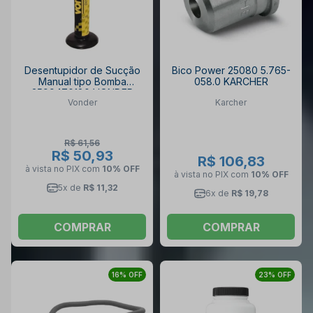
Desentupidor de Sucção
Bico Power 25080 5.765-
Manual tipo Bomba
058.0 KARCHER
3599470180 VONDER
Vonder
Karcher
R$ 61,56
R$ 50,93
R$ 106,83
à vista no PIX
com
10% OFF
à vista no PIX
com
10% OFF
5x de
R$ 11,32
6x de
R$ 19,78
COMPRAR
COMPRAR
16% OFF
23% OFF