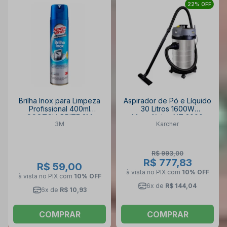
22% OFF
Brilha Inox para Limpeza
Aspirador de Pó e Líquido
Profissional 400ml
30 Litros 1600W
SCOTCH-BRITE 3M
Monofásico NT 3000
3M
Karcher
KARCHER
R$ 993,00
R$ 777,83
R$ 59,00
à vista no PIX
com
10% OFF
à vista no PIX
com
10% OFF
6x de
R$ 144,04
6x de
R$ 10,93
COMPRAR
COMPRAR