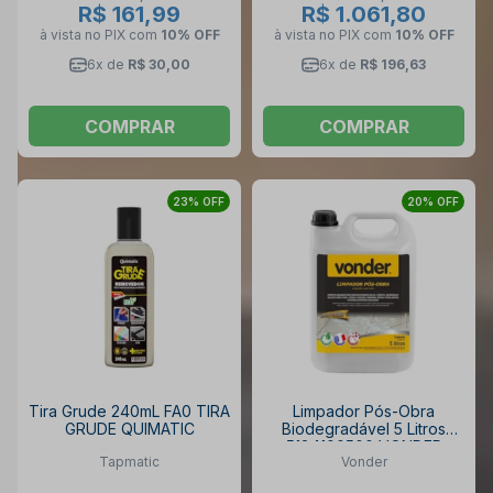
R$ 161,99
R$ 1.061,80
à vista no PIX
com
10% OFF
à vista no PIX
com
10% OFF
6x de
R$ 30,00
6x de
R$ 196,63
COMPRAR
COMPRAR
23% OFF
20% OFF
Tira Grude 240mL FA0 TIRA
Limpador Pós-Obra
GRUDE QUIMATIC
Biodegradável 5 Litros
5184100500 VONDER
Tapmatic
Vonder