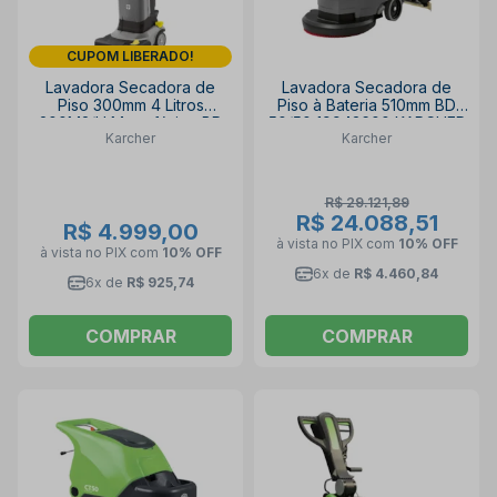
CUPOM LIBERADO!
Lavadora Secadora de
Lavadora Secadora de
Piso 300mm 4 Litros
Piso à Bateria 510mm BD
200M2/H Monofásico BR
50/50 19943600 KARCHER
Karcher
Karcher
30/4 C KARCHER
R$ 29.121,89
R$ 24.088,51
R$ 4.999,00
à vista no PIX
com
10% OFF
à vista no PIX
com
10% OFF
6x de
R$ 4.460,84
6x de
R$ 925,74
COMPRAR
COMPRAR