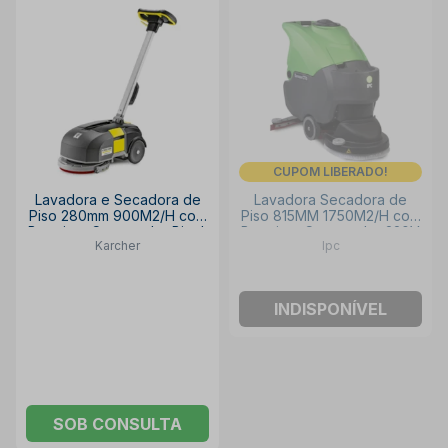
CUPOM LIBERADO!
Lavadora e Secadora de
Lavadora Secadora de
Piso 280mm 900M2/H com
Piso 815MM 1750M2/H com
Bateria e Carregador Bivolt
Bateria e Carregador 220V
Karcher
Ipc
BD 30/4 C KARCHER
CT70 IPC
INDISPONÍVEL
SOB CONSULTA