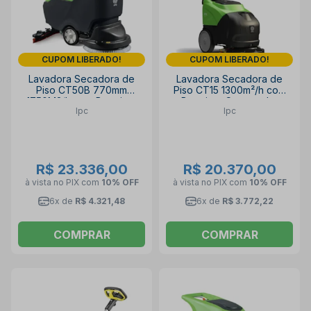
CUPOM LIBERADO!
CUPOM LIBERADO!
Lavadora Secadora de
Lavadora Secadora de
Piso CT50B 770mm
Piso CT15 1300m²/h com
1750M2/h com Bateria +
Bateria + Carregador
Ipc
Ipc
Carregador IPC
450mm IPC
R$ 23.336,00
R$ 20.370,00
à vista no PIX
com
10% OFF
à vista no PIX
com
10% OFF
6x de
R$ 4.321,48
6x de
R$ 3.772,22
COMPRAR
COMPRAR