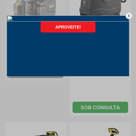
X
Lavadora Secadora de
Lavadora Secadora de
Piso 510mm 2500M2/H com
Piso Disco 810mm
Bateria e Carregador 220V
4000M/2H com Bateria e
Karcher
Karcher
BD 50/70 R KARCHER
Carregador BD MAX
KARCHER
INDISPONÍVEL
SOB CONSULTA