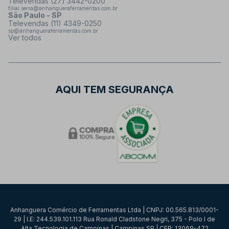
Televendas (27) 3442-0200
filial.serra@anhangueraferramentas.com.br
São Paulo - SP
Televendas (11) 4349-0250
sp@anhangueraferramentas.com.br
Ver todos
AQUI TEM SEGURANÇA
Anhanguera Comércio de Ferramentas Ltda | CNPJ: 00.565.813/0001-
29 | I.E: 244.539.101.113 Rua Ronald Cladstone Negri, 375 - Polo I de
Alta Tecnologia de Campinas | Campinas SP | CEP: 13069-472