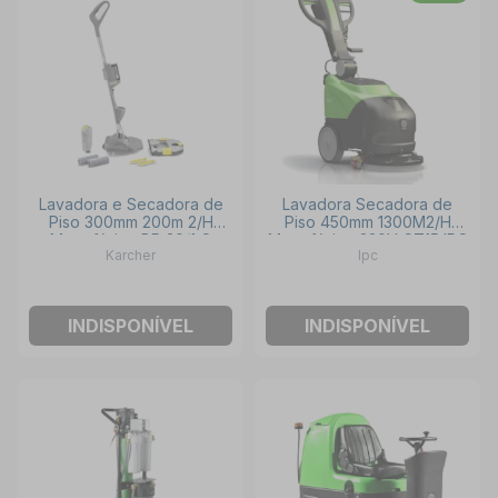
Lavadora e Secadora de
Lavadora Secadora de
Piso 300mm 200m 2/H
Piso 450mm 1300M2/H
Monofásico BR 30/1 C
Monofásico 220V CT15 IPC
Karcher
Ipc
KARCHER
INDISPONÍVEL
INDISPONÍVEL