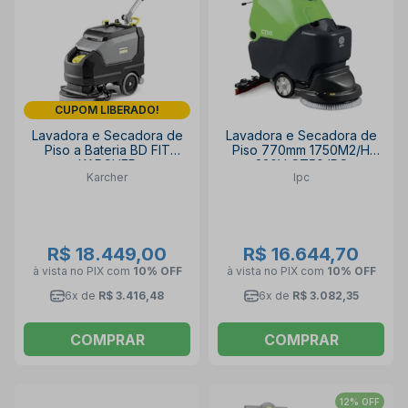
CUPOM LIBERADO!
Lavadora e Secadora de
Lavadora e Secadora de
Piso a Bateria BD FIT
Piso 770mm 1750M2/H
KARCHER
220V CT50 IPC
Karcher
Ipc
R$ 18.449,00
R$ 16.644,70
à vista no PIX
com
10% OFF
à vista no PIX
com
10% OFF
6x de
R$ 3.416,48
6x de
R$ 3.082,35
COMPRAR
COMPRAR
12% OFF