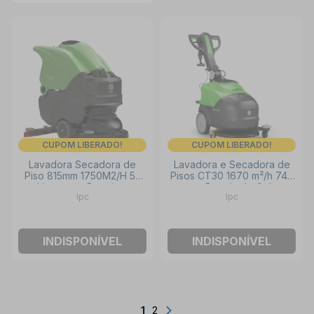
CUPOM LIBERADO!
CUPOM LIBERADO!
Lavadora Secadora de
Lavadora e Secadora de
Piso 815mm 1750M2/H 55
Pisos CT30 1670 m²/h 74A
Litros com Bateria e
com Bateria de Gel +
Ipc
Ipc
Carregador 220V CT55 IPC
Carregador IPC
INDISPONÍVEL
INDISPONÍVEL
1
2