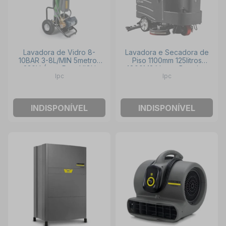
Lavadora de Vidro 8-
Lavadora e Secadora de
10BAR 3-8L/MIN 5metros
Piso 1100mm 125litros
220V Água Pura HIGH
4800M2/H com Bateria e
Ipc
Ipc
PURE IPC
Carregador CT125 IPC
INDISPONÍVEL
INDISPONÍVEL