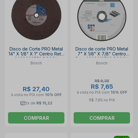
Disco de Corte PRO Metal
Disco de corte PRO Metal
14" X 1/8" X 1" Centro Reto
7" X 1/8" X 7/8" Centro
2608602759 BOSCH
Reto 2608619739 BOSCH
Bosch
Bosch
R$ 9,38
R$ 7,65
R$ 27,40
à vista no PIX
com
10% OFF
à vista no PIX
com
10% OFF
R$ 7,65 no PIX
2x de
R$ 15,22
COMPRAR
COMPRAR