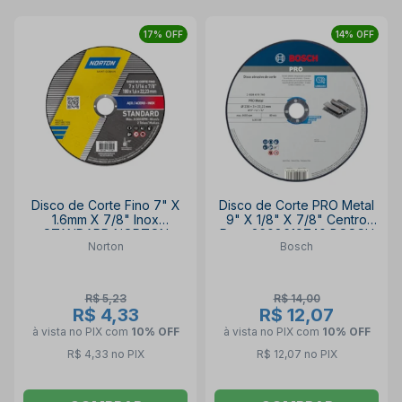
17% OFF
14% OFF
Disco de Corte Fino 7" X
Disco de Corte PRO Metal
1.6mm X 7/8" Inox
9" X 1/8" X 7/8" Centro
STANDARD NORTON
Reto 2608619740 BOSCH
Norton
Bosch
R$ 5,23
R$ 14,00
R$ 4,33
R$ 12,07
à vista no PIX
com
10% OFF
à vista no PIX
com
10% OFF
R$ 4,33 no PIX
R$ 12,07 no PIX