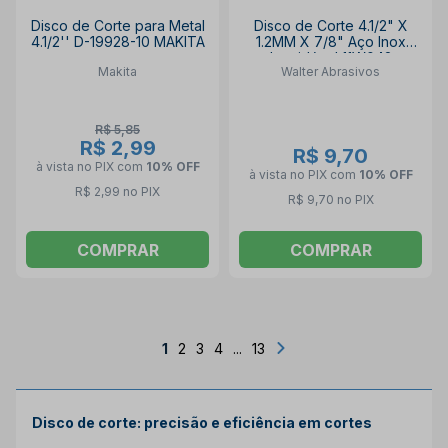
Disco de Corte para Metal
Disco de Corte 4.1/2" X
4.1/2'' D-19928-10 MAKITA
1.2MM X 7/8" Aço Inox
Inoxidável 11W042
Makita
Walter Abrasivos
ALLSTEEL WALTER
ABRASIVOS
R$ 5,85
R$ 2,99
R$ 9,70
à vista no PIX
com
10% OFF
à vista no PIX
com
10% OFF
R$ 2,99 no PIX
R$ 9,70 no PIX
COMPRAR
COMPRAR
1
2
3
4
...
13
Disco de corte: precisão e eficiência em cortes