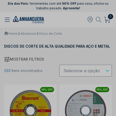
Dia dos Pais:
ferramentas com até
50% OFF
para casa, oficina ou
trabalho pesado.
Aproveite!
0
Home
Abrasivos
Disco de Corte
DISCOS DE CORTE DE ALTA QUALIDADE PARA AÇO E METAL
MOSTRAR FILTROS
293
Itens encontrados
18% OFF
19% OFF