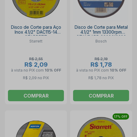
Disco de Corte para Aço
Disco de Corte para Metal
Inox 4.1/2" DAC115-14
4.1/2" 1mm 13300rpm
STARRETT
STANDARD 2608619383
Starrett
Bosch
BOSCH
R$ 2,55
R$ 2,19
R$ 2,09
R$ 1,78
à vista no PIX
com
10% OFF
à vista no PIX
com
10% OFF
R$ 2,09 no PIX
R$ 1,78 no PIX
COMPRAR
COMPRAR
17% OFF