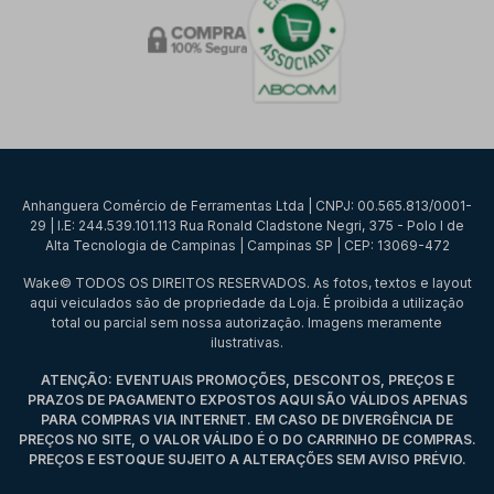
Anhanguera Comércio de Ferramentas Ltda | CNPJ: 00.565.813/0001-
29 | I.E: 244.539.101.113 Rua Ronald Cladstone Negri, 375 - Polo I de
Alta Tecnologia de Campinas | Campinas SP | CEP: 13069-472
Wake© TODOS OS DIREITOS RESERVADOS. As fotos, textos e layout
aqui veiculados são de propriedade da Loja. É proibida a utilização
total ou parcial sem nossa autorização. Imagens meramente
ilustrativas.
ATENÇÃO: EVENTUAIS PROMOÇÕES, DESCONTOS, PREÇOS E
PRAZOS DE PAGAMENTO EXPOSTOS AQUI SÃO VÁLIDOS APENAS
PARA COMPRAS VIA INTERNET. EM CASO DE DIVERGÊNCIA DE
PREÇOS NO SITE, O VALOR VÁLIDO É O DO CARRINHO DE COMPRAS.
PREÇOS E ESTOQUE SUJEITO A ALTERAÇÕES SEM AVISO PRÉVIO.