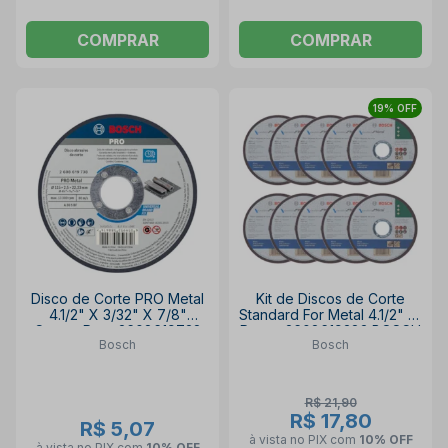
COMPRAR
COMPRAR
19% OFF
Disco de Corte PRO Metal
Kit de Discos de Corte
4.1/2" X 3/32" X 7/8"
Standard For Metal 4.1/2" 10
Centro Reto 2608619738
Peças 2608619383 BOSCH
Bosch
Bosch
BOSCH
R$ 21,90
R$ 17,80
R$ 5,07
à vista no PIX
com
10% OFF
à vista no PIX
com
10% OFF