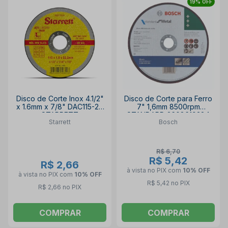
19% OFF
Disco de Corte Inox 4.1/2"
Disco de Corte para Ferro
x 1.6mm x 7/8" DAC115-24
7" 1,6mm 8500rpm
STARRETT
STANDARD 2608619384
Starrett
Bosch
BOSCH
R$ 6,70
R$ 5,42
R$ 2,66
à vista no PIX
com
10% OFF
à vista no PIX
com
10% OFF
R$ 5,42 no PIX
R$ 2,66 no PIX
COMPRAR
COMPRAR