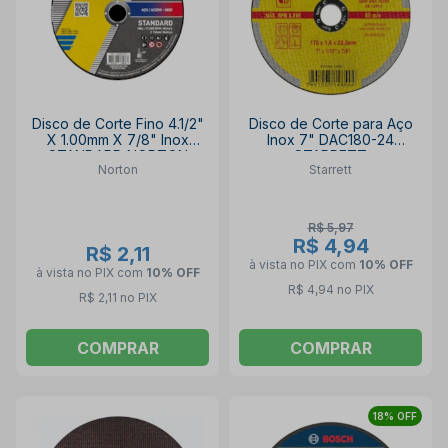
Disco de Corte Fino 4.1/2"
Disco de Corte para Aço
X 1.00mm X 7/8" Inox
Inox 7" DAC180-24
STANDARD NORTON
STARRETT
Norton
Starrett
R$ 5,97
R$ 4,94
R$ 2,11
à vista no PIX
com
10% OFF
à vista no PIX
com
10% OFF
R$ 4,94 no PIX
R$ 2,11 no PIX
COMPRAR
COMPRAR
18% OFF