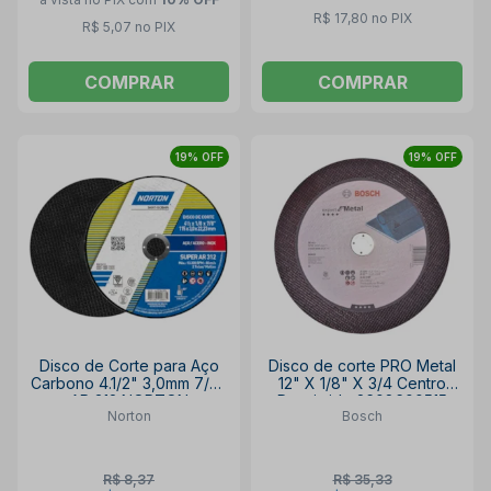
R$ 17,80 no PIX
R$ 5,07 no PIX
COMPRAR
COMPRAR
19% OFF
19% OFF
Disco de Corte para Aço
Disco de corte PRO Metal
Carbono 4.1/2" 3,0mm 7/8"
12" X 1/8" X 3/4 Centro
AR 312 NORTON
Deprimido 2608600515
Norton
Bosch
BOSCH
R$ 8,37
R$ 35,33