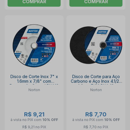
COMPRAR
COMPRAR
Disco de Corte Inox 7" x
Disco de Corte para Aço
1.6mm x 7/8" com
Carbono e Aço Inox 4.1/2"
Depressão Central BNA12
1,0mm 7/8" BNA 12
Norton
Norton
NORTON
UPGRADE NORTON
R$ 9,21
R$ 7,70
à vista no PIX
com
10% OFF
à vista no PIX
com
10% OFF
R$ 9,21 no PIX
R$ 7,70 no PIX