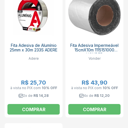
Fita Adesiva de Alumínio
Fita Adesiva Impermeável
25mm x 30m 233S ADERE
15cmX10m 1115151000
VONDER
Adere
Vonder
R$ 25,70
R$ 43,90
à vista no PIX
com
10% OFF
à vista no PIX
com
10% OFF
2x de
R$ 14,28
4x de
R$ 12,20
COMPRAR
COMPRAR