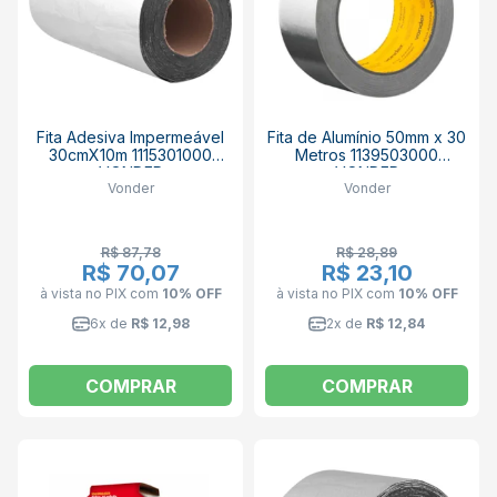
Fita Adesiva Impermeável
Fita de Alumínio 50mm x 30
30cmX10m 1115301000
Metros 1139503000
VONDER
VONDER
Vonder
Vonder
R$ 87,78
R$ 28,89
R$ 70,07
R$ 23,10
à vista no PIX
com
10% OFF
à vista no PIX
com
10% OFF
6x de
R$ 12,98
2x de
R$ 12,84
COMPRAR
COMPRAR