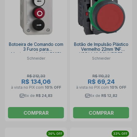
Botoeira de Comando com
Botão de Impulsão Plástico
3 Furos para
Vermelho 22mm 1NF
Movimentação XALE3251
XB5AA42 SCHNEIDER
Schneider
Schneider
SCHNEIDER
R$ 212,33
R$ 110,22
R$ 134,06
R$ 69,24
à vista no PIX
com
10% OFF
à vista no PIX
com
10% OFF
6x de
R$ 24,83
6x de
R$ 12,82
COMPRAR
COMPRAR
36% OFF
33% OFF