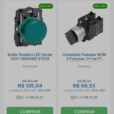
30% OFF
30% OFF
Botão Sinaleiro LED Verde
Comutador Pulsante MOM
220V XB5AVM3 STECK
3 Posições 2x1 na PT
3SB61302AM101NA0
Schneider
Siemens
SIEMENS
R$ 193,89
R$ 95,33
R$ 135,04
R$ 66,53
à vista no PIX
com
10% OFF
à vista no PIX
com
10% OFF
6x de
R$ 25,01
6x de
R$ 12,32
COMPRAR
COMPRAR