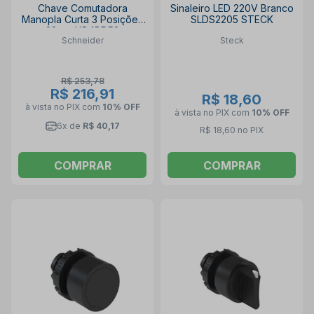
Chave Comutadora
Sinaleiro LED 220V Branco
Manopla Curta 3 Posições
SLDS2205 STECK
22mm XB4BD53
Schneider
Steck
SCHNEIDER
R$ 253,78
R$ 216,91
R$ 18,60
à vista no PIX
com
10% OFF
à vista no PIX
com
10% OFF
6x de
R$ 40,17
R$ 18,60 no PIX
COMPRAR
COMPRAR