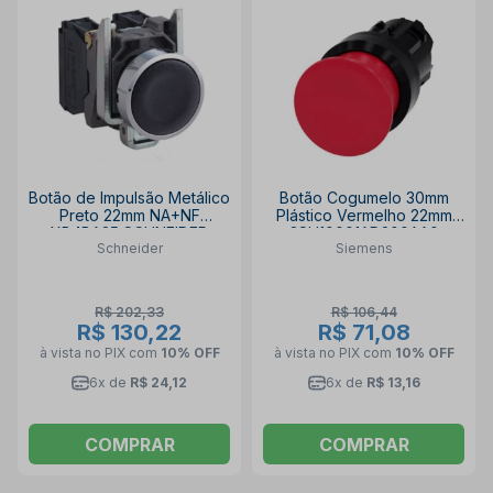
Botão de Impulsão Metálico
Botão Cogumelo 30mm
Preto 22mm NA+NF
Plástico Vermelho 22mm
XB4BA25 SCHNEIDER
3SU10001AD200AA0
Schneider
Siemens
SIEMENS
R$ 202,33
R$ 106,44
R$ 130,22
R$ 71,08
à vista no PIX
com
10% OFF
à vista no PIX
com
10% OFF
6x de
R$ 24,12
6x de
R$ 13,16
COMPRAR
COMPRAR