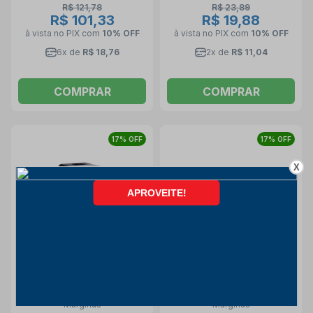
R$ 121,78
R$ 23,89
R$ 101,33
R$ 19,88
à vista no PIX
com
10% OFF
à vista no PIX
com
10% OFF
6x de
R$ 18,76
2x de
R$ 11,04
COMPRAR
COMPRAR
17% OFF
17% OFF
X
Botoeira Liga/Desliga em
Botão Chave Liga/Desliga
Caixa Plástica 3P 30A 220V
com Alavanca Metálica 2P
CS-102 C1A1FETP
10A 250V 14223 A1B1P1Q
Margirius
Margirius
MARGIRIUS
MARGIRIUS