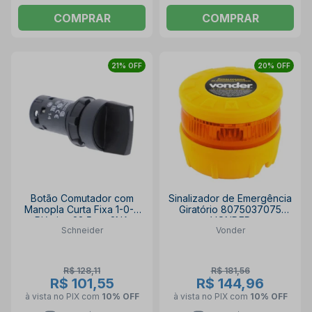
COMPRAR
COMPRAR
21% OFF
20% OFF
Botão Comutador com
Sinalizador de Emergência
Manopla Curta Fixa 1-0-2
Giratório 8075037075
Plástica 22,5mm 2NA
VONDER
Schneider
Vonder
XB7ND33 SCHNEIDER
R$ 128,11
R$ 181,56
R$ 101,55
R$ 144,96
à vista no PIX
com
10% OFF
à vista no PIX
com
10% OFF