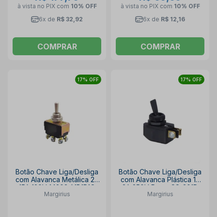
à vista no PIX
com
10% OFF
à vista no PIX
com
10% OFF
6x de
R$ 32,92
6x de
R$ 12,16
COMPRAR
COMPRAR
17% OFF
17% OFF
Botão Chave Liga/Desliga
Botão Chave Liga/Desliga
com Alavanca Metálica 2P
com Alavanca Plástica 1P
15A 120V 14203 A1B1P1Q
3A 250V Preto CS-301D
Margirius
Margirius
MARGIRIUS
AFB2FP1 MARGIRIUS