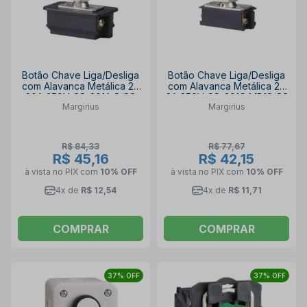
Botão Chave Liga/Desliga
Botão Chave Liga/Desliga
com Alavanca Metálica 2P
com Alavanca Metálica 2P
20A 250V CS-301A S/SS
6A 250V CS-301C MB1S/SS
Margirius
Margirius
MARGIRIUS
MARGIRIUS
R$ 84,33
R$ 77,67
R$ 45,16
R$ 42,15
à vista no PIX
com
10% OFF
à vista no PIX
com
10% OFF
4x de
R$ 12,54
4x de
R$ 11,71
COMPRAR
COMPRAR
37% OFF
37% OFF