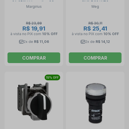
3A 250V Vermelho CS-
SM1-D23 WEG
Margirius
Weg
301D AEB2FP1 MARGIRIUS
R$ 23,89
R$ 30,11
R$ 19,91
R$ 25,41
à vista no PIX
com
10% OFF
à vista no PIX
com
10% OFF
2x de
R$ 11,06
2x de
R$ 14,12
COMPRAR
COMPRAR
15% OFF