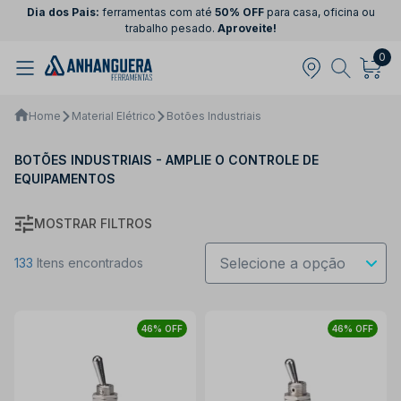
Dia dos Pais:
ferramentas com até
50% OFF
para casa, oficina ou
trabalho pesado.
Aproveite!
0
Home
Material Elétrico
Botões Industriais
BOTÕES INDUSTRIAIS - AMPLIE O CONTROLE DE
EQUIPAMENTOS
MOSTRAR FILTROS
133
Itens encontrados
46% OFF
46% OFF