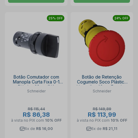
25% OFF
24% OFF
Botão Comutador com
Botão de Retenção
Manopla Curta Fixa 0-1
Cogumelo Soco Plástico
Plástica 22mm 1NA
Vermelho 40mm Encaixe
Schneider
Schneider
XB7ND21 SCHNEIDER
22,5mm XB7NS8442
SCHNEIDER
R$ 115,44
R$ 149,89
R$ 86,38
R$ 113,99
à vista no PIX
com
10% OFF
à vista no PIX
com
10% OFF
6x de
R$ 16,00
6x de
R$ 21,11