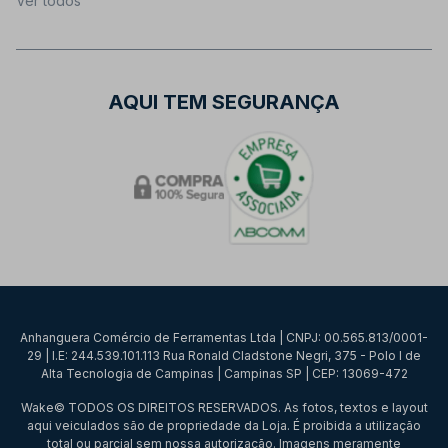
Ver todos
AQUI TEM SEGURANÇA
Anhanguera Comércio de Ferramentas Ltda | CNPJ: 00.565.813/0001-
29 | I.E: 244.539.101.113 Rua Ronald Cladstone Negri, 375 - Polo I de
Alta Tecnologia de Campinas | Campinas SP | CEP: 13069-472
Wake© TODOS OS DIREITOS RESERVADOS. As fotos, textos e layout
aqui veiculados são de propriedade da Loja. É proibida a utilização
total ou parcial sem nossa autorização. Imagens meramente