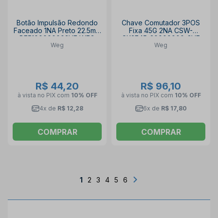
Botão Impulsão Redondo
Chave Comutador 3POS
Faceado 1NA Preto 22.5mm
Fixa 45G 2NA CSW-
BF5100000003VF WEG
CK3F45-20000000-3VF
Weg
Weg
WEG
R$ 44,20
R$ 96,10
à vista no PIX
com
10% OFF
à vista no PIX
com
10% OFF
4x de
R$ 12,28
6x de
R$ 17,80
COMPRAR
COMPRAR
1
2
3
4
5
6