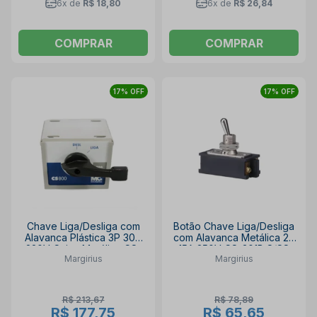
6x de
R$ 18,80
6x de
R$ 26,84
COMPRAR
COMPRAR
17% OFF
17% OFF
Chave Liga/Desliga com
Botão Chave Liga/Desliga
Alavanca Plástica 3P 30A
com Alavanca Metálica 2P
220V Caixa Metálica CS-
15A 250V CS-301B S/SS
Margirius
Margirius
830 MARGIRIUS
MARGIRIUS
R$ 213,67
R$ 78,89
R$ 177,75
R$ 65,65