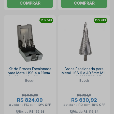
COMPRAR
COMPRAR
13% OFF
13% OFF
Kit de Brocas Escalonada
Broca Escalonada para
para Metal HSS 4 a 12mm /
Metal HSS 6 a 40.5mm M10
4 a 20mm / 6 a 30mm com
a M40 2608587427
Bosch
Bosch
3 Peças 2608587426
BOSCH
BOSCH
R$ 945,89
R$ 724,11
R$ 824,09
R$ 630,92
à vista no PIX
com
10% OFF
à vista no PIX
com
10% OFF
6x de
R$ 152,61
6x de
R$ 116,84