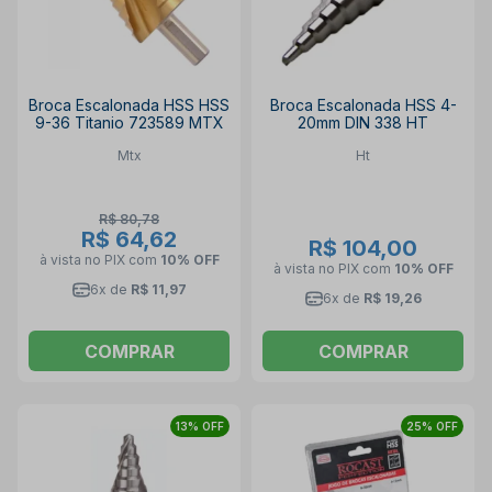
Broca Escalonada HSS HSS
Broca Escalonada HSS 4-
9-36 Titanio 723589 MTX
20mm DIN 338 HT
Mtx
Ht
R$ 80,78
R$ 64,62
R$ 104,00
à vista no PIX
com
10% OFF
à vista no PIX
com
10% OFF
6x de
R$ 11,97
6x de
R$ 19,26
COMPRAR
COMPRAR
13% OFF
25% OFF