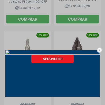
à vista no PIX
com
10% OFF
6x de
R$ 32,29
4x de
R$ 12,22
COMPRAR
COMPRAR
13% OFF
16% OFF
X
Broca Escalonada para
Broca Escalonada HSS
Metal HSS 4 a 20mm
7/8" a 1.3/8" 48-89-9212
2608597519 BOSCH
MILWAUKEE
Bosch
Milwaukee
R$ 258,22
R$ 911,67