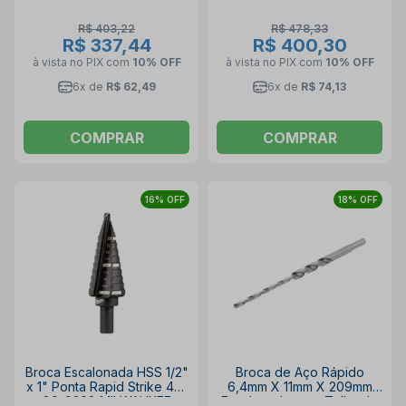
R$ 403,22
R$ 478,33
R$ 337,44
R$ 400,30
à vista no PIX
com
10% OFF
à vista no PIX
com
10% OFF
6x de
R$ 62,49
6x de
R$ 74,13
COMPRAR
COMPRAR
16% OFF
18% OFF
Broca Escalonada HSS 1/2"
Broca de Aço Rápido
x 1" Ponta Rapid Strike 48-
6,4mm X 11mm X 209mm
89-9208 MILWAUKEE
Escalonada para Telha de