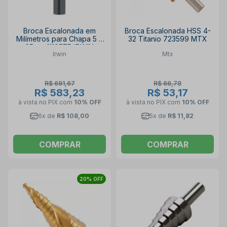
Broca Escalonada em
Broca Escalonada HSS 4-
Milímetros para Chapa 5 à
32 Titanio 723599 MTX
35mm 11105ZR IRWIN
Irwin
Mtx
R$ 691,67
R$ 66,78
R$ 583,23
R$ 53,17
à vista no PIX
com
10% OFF
à vista no PIX
com
10% OFF
6x de
R$ 108,00
5x de
R$ 11,82
COMPRAR
COMPRAR
20% OFF