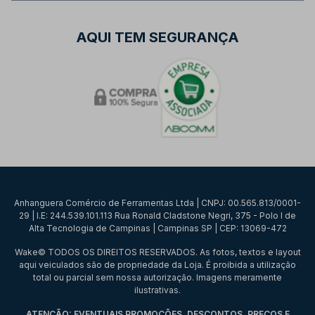
AQUI TEM SEGURANÇA
Anhanguera Comércio de Ferramentas Ltda | CNPJ: 00.565.813/0001-
29 | I.E: 244.539.101.113 Rua Ronald Cladstone Negri, 375 - Polo I de
Alta Tecnologia de Campinas | Campinas SP | CEP: 13069-472
Wake© TODOS OS DIREITOS RESERVADOS. As fotos, textos e layout
aqui veiculados são de propriedade da Loja. É proibida a utilização
total ou parcial sem nossa autorização. Imagens meramente
ilustrativas.
ATENÇÃO: EVENTUAIS PROMOÇÕES, DESCONTOS, PREÇOS E