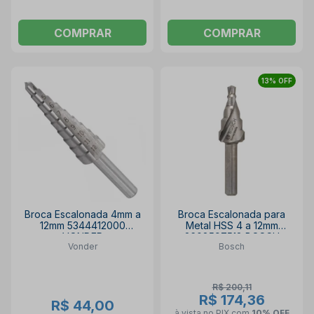
COMPRAR
COMPRAR
13% OFF
Broca Escalonada 4mm a
Broca Escalonada para
12mm 5344412000
Metal HSS 4 a 12mm
VONDER
2608597518 BOSCH
Vonder
Bosch
R$ 200,11
R$ 174,36
R$ 44,00
à vista no PIX
com
10% OFF