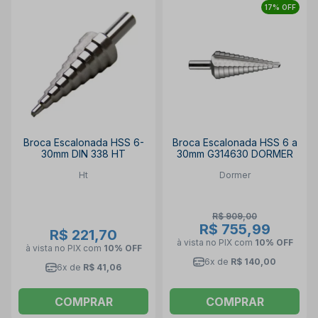
17% OFF
Broca Escalonada HSS 6-
Broca Escalonada HSS 6 a
30mm DIN 338 HT
30mm G314630 DORMER
Ht
Dormer
R$ 909,00
R$ 755,99
R$ 221,70
à vista no PIX
com
10% OFF
à vista no PIX
com
10% OFF
6x de
R$ 140,00
6x de
R$ 41,06
COMPRAR
COMPRAR