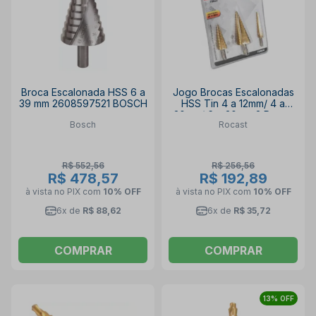
Broca Escalonada HSS 6 a
Jogo Brocas Escalonadas
39 mm 2608597521 BOSCH
HSS Tin 4 a 12mm/ 4 a
20mm/ 6 a 30mm 3 Peças
Bosch
Rocast
170,0004 ROCAST
R$ 552,56
R$ 256,56
R$ 478,57
R$ 192,89
à vista no PIX
com
10% OFF
à vista no PIX
com
10% OFF
6x de
R$ 88,62
6x de
R$ 35,72
COMPRAR
COMPRAR
13% OFF