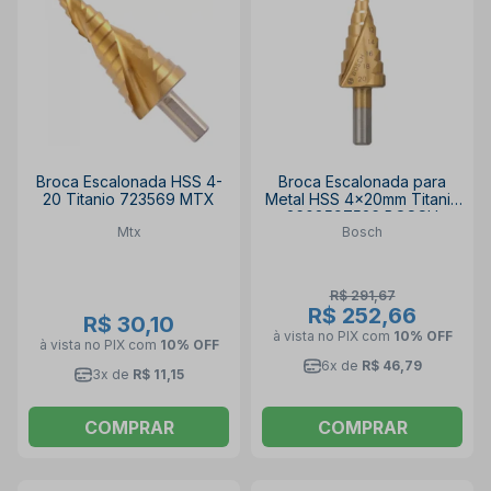
Broca Escalonada HSS 4-
Broca Escalonada para
20 Titanio 723569 MTX
Metal HSS 4x20mm Titanio
2608597526 BOSCH
Mtx
Bosch
R$ 291,67
R$ 252,66
R$ 30,10
à vista no PIX
com
10% OFF
à vista no PIX
com
10% OFF
6x de
R$ 46,79
3x de
R$ 11,15
COMPRAR
COMPRAR