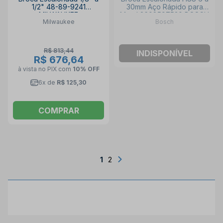
1/2" 48-89-9241
30mm Aço Rápido para
MILWAUKEE
Metal 2608597520 BOSCH
Milwaukee
Bosch
R$ 813,44
INDISPONÍVEL
R$ 676,64
à vista no PIX
com
10% OFF
6x de
R$ 125,30
COMPRAR
1
2