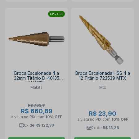
13% OFF
Broca Escalonada 4 a
Broca Escalonada HSS 4 a
32mm Titânio D-40135
12 Titânio 723539 MTX
MAKITA
Makita
Mtx
R$ 763,11
R$ 660,89
R$ 23,90
à vista no PIX
com
10% OFF
à vista no PIX
com
10% OFF
6x de
R$ 122,39
2x de
R$ 13,28