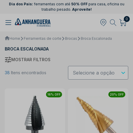
Dia dos Pais:
ferramentas com até
50% OFF
para casa, oficina ou
trabalho pesado.
Aproveite!
0
Home
Ferramentas de corte
Brocas
Broca Escalonada
BROCA ESCALONADA
MOSTRAR FILTROS
38
Itens encontrados
16% OFF
20% OFF