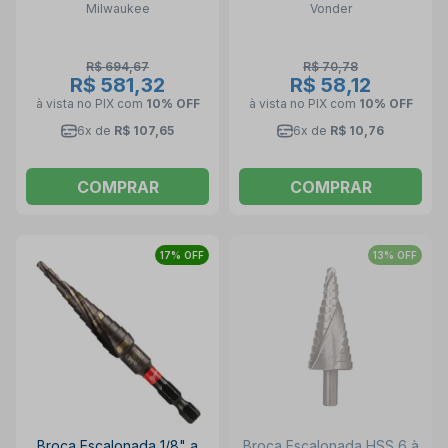
Milwaukee
Vonder
Fibrocimento 5344064011
VONDER
R$ 694,67
R$ 70,78
R$ 581,32
R$ 58,12
à vista no PIX
com
10% OFF
à vista no PIX
com
10% OFF
6x de
R$ 107,65
6x de
R$ 10,76
COMPRAR
COMPRAR
17% OFF
13% OFF
Broca Escalonada 1/8" a
Broca Escalonada HSS 6 à