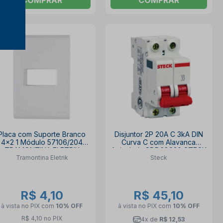
Placa com Suporte Branco
Disjuntor 2P 20A C 3kA DIN
4x2 1 Módulo 57106/204
Curva C com Alavanca
TRAMONTINA ELETRIK
Articulada SDD62C20 STECK
Tramontina Eletrik
Steck
R$ 4,10
R$ 45,10
à vista no PIX
com
10% OFF
à vista no PIX
com
10% OFF
R$ 4,10 no PIX
4x de
R$ 12,53