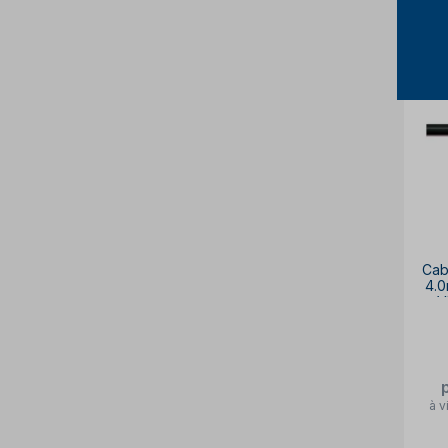
Cab
4.0
V
à v