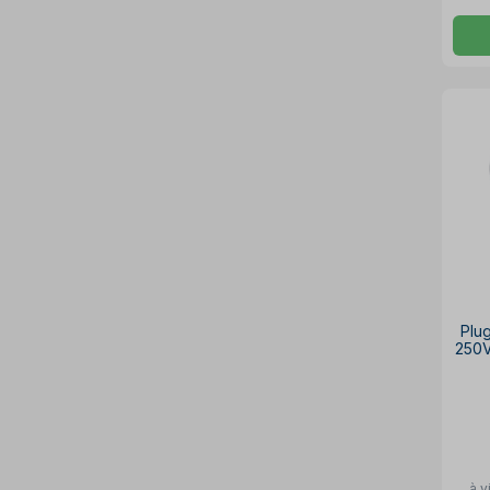
Plu
250
à v