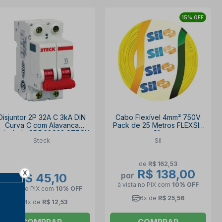
15% OFF
Disjuntor 2P 32A C 3kA DIN
Cabo Flexível 4mm² 750V
Curva C com Alavanca
Pack de 25 Metros FLEXSIL
rticulada SDD62C32 STECK
SIL
Steck
Sil
de
R$ 162,53
R$ 138,00
X
por
R$ 45,10
à vista no PIX
com
10% OFF
à vista no PIX
com
10% OFF
6x de
R$ 25,56
4x de
R$ 12,53
COMPRAR
COMPRAR