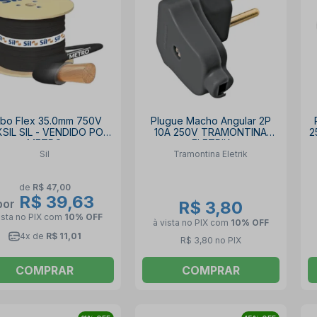
bo Flex 35.0mm 750V
Plugue Macho Angular 2P
XSIL SIL - VENDIDO POR
10A 250V TRAMONTINA
2
METRO
ELETRIK
Sil
Tramontina Eletrik
de
R$ 47,00
R$ 39,63
por
R$ 3,80
ista no PIX
com
10% OFF
à vista no PIX
com
10% OFF
4x de
R$ 11,01
R$ 3,80 no PIX
COMPRAR
COMPRAR