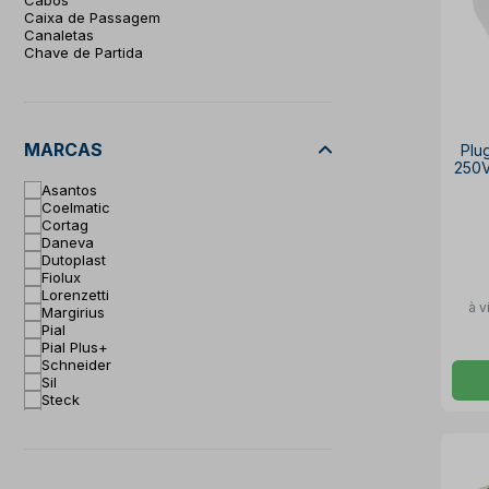
Caixa de Passagem
Canaletas
Chave de Partida
Chaves de Segurança
Chaves Fim de Curso
Chaves Seccionadoras
Conduítes
Conduletes
MARCAS
Plu
Conector Prensa Cabo
250
Conectores
Asantos
Conectores de Pressão
Coelmatic
Contatores
Cortag
Desencapador de Fios
Daneva
Detector de Tensão
Dutoplast
Disjuntores
Fiolux
Dispositivos de Proteção
Lorenzetti
Eletrodutos
à v
Margirius
Extensões
Pial
Fita isolante
Pial Plus+
Fonte de Alimentação
Schneider
Fusíveis
Sil
Grampos para Fios e Cabos
Steck
Interruptores
Tramontina Eletrik
Inversor de Frequência
Transmobil
Juntas para Vedação
Vonder
Luvas de Emenda
Weg
Marcadores de Cabo
Passador de Fio