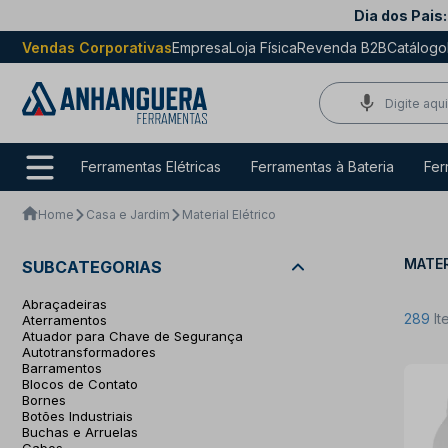
Dia dos Pais:
Vendas Corporativas
Empresa
Loja Física
Revenda B2B
Catálogo
Ferramentas Elétricas
Ferramentas à Bateria
Fer
Home
Casa e Jardim
Material Elétrico
MATER
SUBCATEGORIAS
Abraçadeiras
289
It
Aterramentos
Atuador para Chave de Segurança
Autotransformadores
Barramentos
Blocos de Contato
Bornes
Botões Industriais
Buchas e Arruelas
Cabos