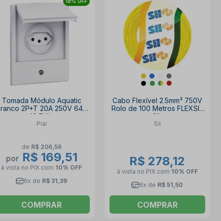
18% OFF
Tomada Módulo Aquatic
Cabo Flexível 2.5mm² 750V
ranco 2P+T 20A 250V 642
Rolo de 100 Metros FLEXSIL
19 PIAL
SIL
Pial
Sil
de
R$ 206,56
R$ 169,51
por
R$ 278,12
à vista no PIX
com
10% OFF
à vista no PIX
com
10% OFF
6x de
R$ 31,39
6x de
R$ 51,50
COMPRAR
COMPRAR