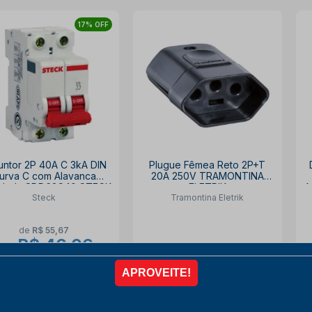
17% OFF
juntor 2P 40A C 3kA DIN
Plugue Fêmea Reto 2P+T
urva C com Alavanca
20A 250V TRAMONTINA
culada SDD62C40 STECK
ELETRIK
A
Steck
Tramontina Eletrik
de
R$ 55,67
R$ 46,06
por
R$ 6,42
ista no PIX
com
10% OFF
à vista no PIX
com
10% OFF
4x de
R$ 12,80
R$ 6,42 no PIX
COMPRAR
COMPRAR