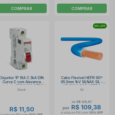
COMPRAR
COMPRAR
16% OFF
Disjuntor 1P 16A C 3kA DIN
Cabo Flexível HEPR 90º
Curva C com Alavanca
95.0mm 1kV SILNAX SIL -
rticulada SDD61C16 STECK
VENDIDO POR METRO
Steck
Sil
de
R$ 129,67
R$ 109,38
por
R$ 11,50
à vista no PIX
com
10% OFF
à vista no PIX
com
10% OFF