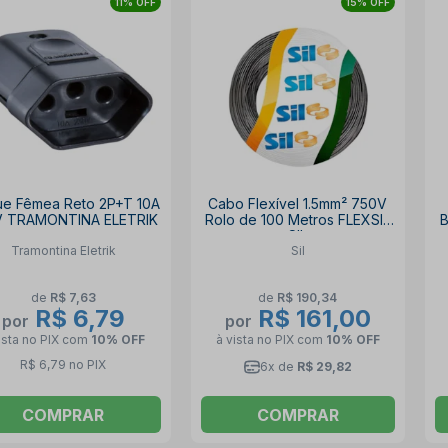
11% OFF
15% OFF
ue Fêmea Reto 2P+T 10A
Cabo Flexível 1.5mm² 750V
V TRAMONTINA ELETRIK
Rolo de 100 Metros FLEXSIL
B
SIL
Tramontina Eletrik
Sil
de
R$ 7,63
de
R$ 190,34
R$ 6,79
R$ 161,00
por
por
ista no PIX
com
10% OFF
à vista no PIX
com
10% OFF
R$ 6,79 no PIX
6x de
R$ 29,82
COMPRAR
COMPRAR