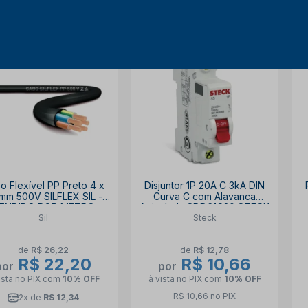
15% OFF
17% OFF
o Flexível PP Preto 4 x
Disjuntor 1P 20A C 3kA DIN
mm 500V SILFLEX SIL -
Curva C com Alavanca
ENDIDO POR METRO
Articulada SDD61C20 STECK
Sil
Steck
de
R$ 26,22
de
R$ 12,78
R$ 22,20
R$ 10,66
por
por
ista no PIX
com
10% OFF
à vista no PIX
com
10% OFF
R$ 10,66 no PIX
2x de
R$ 12,34