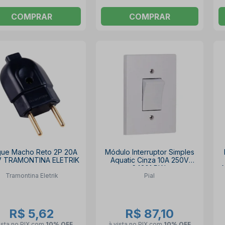
COMPRAR
COMPRAR
gue Macho Reto 2P 20A
Módulo Interruptor Simples
V TRAMONTINA ELETRIK
Aquatic Cinza 10A 250V
64201 PIAL
A
Tramontina Eletrik
Pial
R$ 5,62
R$ 87,10
ista no PIX
com
10% OFF
à vista no PIX
com
10% OFF