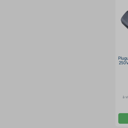
Plug
250
à v