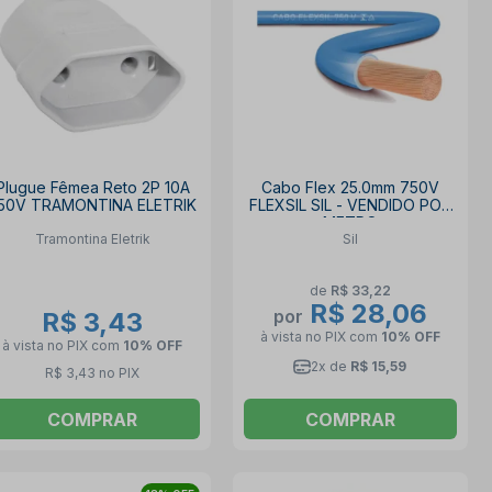
Plugue Fêmea Reto 2P 10A
Cabo Flex 25.0mm 750V
50V TRAMONTINA ELETRIK
FLEXSIL SIL - VENDIDO POR
METRO
Tramontina Eletrik
Sil
de
R$ 33,22
R$ 28,06
por
R$ 3,43
à vista no PIX
com
10% OFF
à vista no PIX
com
10% OFF
2x de
R$ 15,59
R$ 3,43 no PIX
COMPRAR
COMPRAR