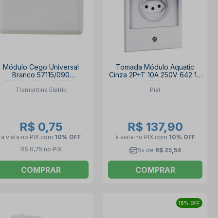
Módulo Cego Universal
Tomada Módulo Aquatic
Branco 57115/090
Cinza 2P+T 10A 250V 642 18
TRAMONTINA ELETRIK
PIAL
Tramontina Eletrik
Pial
R$ 0,75
R$ 137,90
à vista no PIX
com
10% OFF
à vista no PIX
com
10% OFF
R$ 0,75 no PIX
6x de
R$ 25,54
COMPRAR
COMPRAR
16% OFF