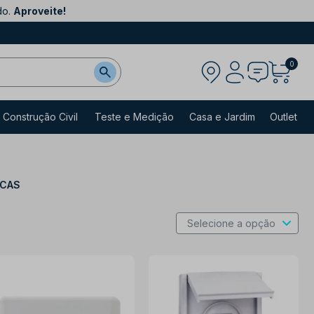
do.
Aproveite!
0
Construção Civil
Teste e Medição
Casa e Jardim
Outlet
ICAS