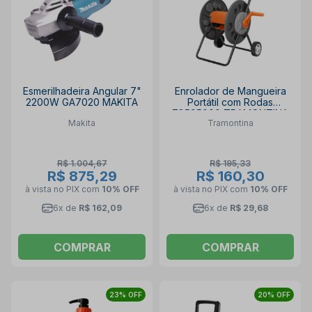
Esmerilhadeira Angular 7"
Enrolador de Mangueira
2200W GA7020 MAKITA
Portátil com Rodas
78595000 TRAMONTINA
Makita
Tramontina
R$ 1.004,67
R$ 195,33
R$ 875,29
R$ 160,30
à vista no PIX
com
10% OFF
à vista no PIX
com
10% OFF
6x de
R$ 162,09
6x de
R$ 29,68
COMPRAR
COMPRAR
23% OFF
20% OFF