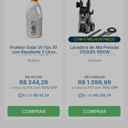
COM O MELHOR PREÇO
Protetor Solar UV Fps 30
Lavadora de Alta Pressão
com Repelente 2 Litros
2100LBS 1900W
0061069 NUTRIEX
Monofásico HD 4/13 C
Nutriex
Karcher
KARCHER
R$ 317,89
R$ 1.998,00
R$ 244,28
R$ 1.596,99
à vista no PIX
com
10% OFF
à vista no PIX
com
10% OFF
6x de
R$ 45,24
6x de
R$ 295,74
COMPRAR
COMPRAR