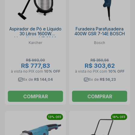
Aspirador de Pó e Líquido
Furadeira Parafusadeira
30 Litros 1600W
400W GSR 7-14E BOSCH
Monofásico NT 3000
Karcher
Bosch
KARCHER
R$ 993,00
R$ 350,56
R$ 777,83
R$ 303,62
à vista no PIX
com
10% OFF
à vista no PIX
com
10% OFF
6x de
R$ 144,04
6x de
R$ 56,23
COMPRAR
COMPRAR
13% OFF
18% OFF