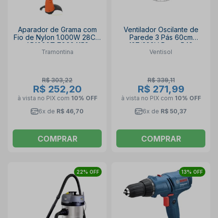
Aparador de Grama com
Ventilador Oscilante de
Fio de Nylon 1.000W 28CM
Parede 3 Pás 60cm
AP1000T 79634153
127/220V Preto 543
Tramontina
Ventisol
TRAMONTINA
VENTISOL
R$ 303,22
R$ 339,11
R$ 252,20
R$ 271,99
à vista no PIX
com
10% OFF
à vista no PIX
com
10% OFF
6x de
R$ 46,70
6x de
R$ 50,37
COMPRAR
COMPRAR
22% OFF
13% OFF