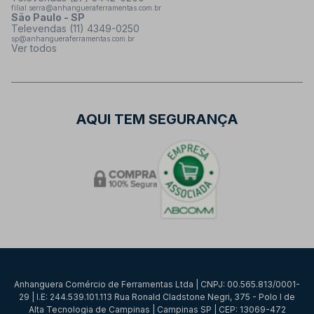
filial.serra@anhangueraferramentas.com.br
São Paulo - SP
Televendas (11) 4349-0250
sp@anhangueraferramentas.com.br
Ver todos
AQUI TEM SEGURANÇA
Anhanguera Comércio de Ferramentas Ltda | CNPJ: 00.565.813/0001-
29 | I.E: 244.539.101.113 Rua Ronald Cladstone Negri, 375 - Polo I de
Alta Tecnologia de Campinas | Campinas SP | CEP: 13069-472