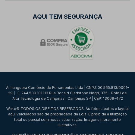
AQUI TEM SEGURANÇA
Anhanguera Comércio de Ferramentas Ltda | CNPJ: 00.565.813/0001-
29 | I.E: 244.539.101.113 Rua Ronald Cladstone Negri, 375 - Polo I de
Alta Tecnologia de Campinas | Campinas SP | CEP: 13069-472
Wake© TODOS OS DIREITOS RESERVADOS. As fotos, textos e layout
aqui veiculados são de propriedade da Loja. É proibida a utilização
total ou parcial sem nossa autorização. Imagens meramente
ilustrativas.