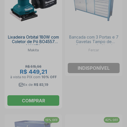
Lixadeira Orbital 180W com
Bancada com 3 Portas e 7
Coletor de Pó BO4557
Gavetas Tampo de
MAKITA
Compensado Naval
Makita
Fercar
207CDF FERCAR
R$ 515,56
INDISPONÍVEL
R$ 449,21
à vista no PIX
com
10% OFF
6x de
R$ 83,19
COMPRAR
15% OFF
42% OFF