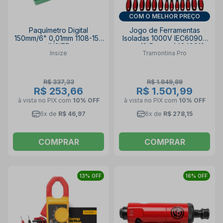
COM O MELHOR PREÇO
Paquímetro Digital
Jogo de Ferramentas
150mm/6" 0,01mm 1108-150
Isoladas 1000V IEC60900
INSIZE
com 18 Peças 44349918
Insize
Tramontina Pro
TRAMONTINA PRO
R$ 337,33
R$ 1.849,89
R$ 253,66
R$ 1.501,99
à vista no PIX
com
10% OFF
à vista no PIX
com
10% OFF
6x de
R$ 46,97
6x de
R$ 278,15
COMPRAR
COMPRAR
13% OFF
16% OFF