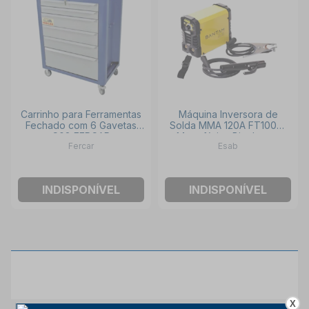
Carrinho para Ferramentas
Máquina Inversora de
Fechado com 6 Gavetas
Solda MMA 120A FT100%
C08 FERCAR
Monofásica Bivolt com
Fercar
Esab
Cabos BANTAM 2.5 ESAB
INDISPONÍVEL
INDISPONÍVEL
X