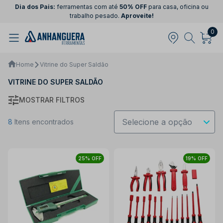
Dia dos Pais:
ferramentas com até
50% OFF
para casa, oficina ou
trabalho pesado.
Aproveite!
0
Home
Vitrine do Super Saldão
VITRINE DO SUPER SALDÃO
MOSTRAR FILTROS
8
Itens encontrados
25% OFF
19% OFF