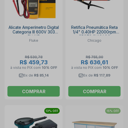
Alicate Amperímetro Digital
Retifica Pneumática Reta
Categoria III 600V 303
1/4" 0.40HP 22000rpm
FLUKE
CP872 CHICAGO
Fluke
Chicago
R$ 530,78
R$ 755,00
R$ 459,73
R$ 636,61
à vista no PIX
com
10% OFF
à vista no PIX
com
10% OFF
6x de
R$ 85,14
6x de
R$ 117,89
COMPRAR
COMPRAR
13% OFF
15% OFF