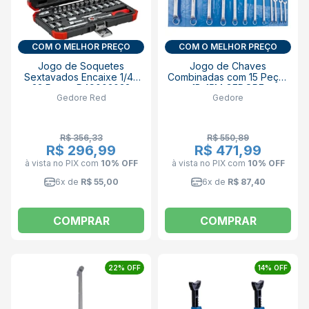
COM O MELHOR PREÇO
COM O MELHOR PREÇO
Jogo de Soquetes
Jogo de Chaves
Sextavados Encaixe 1/4"
Combinadas com 15 Peças
33 Peças R49003033
1B-15M GEDORE
Gedore Red
Gedore
GEDORE RED
R$ 356,33
R$ 550,89
R$ 296,99
R$ 471,99
à vista no PIX
com
10% OFF
à vista no PIX
com
10% OFF
6x de
R$ 55,00
6x de
R$ 87,40
COMPRAR
COMPRAR
22% OFF
14% OFF