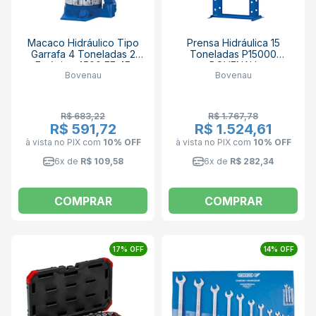
Macaco Hidráulico Tipo
Prensa Hidráulica 15
Garrafa 4 Toneladas 2
Toneladas P15000
Estágios 4500 EF 4F
BOVENAU
Bovenau
Bovenau
BOVENAU
R$ 683,22
R$ 1.767,78
R$ 591,72
R$ 1.524,61
à vista no PIX
com
10% OFF
à vista no PIX
com
10% OFF
6x de
R$ 109,58
6x de
R$ 282,34
COMPRAR
COMPRAR
17% OFF
14% OFF