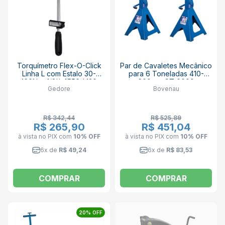
Torquímetro Flex-O-Click
Par de Cavaletes Mecânico
Linha L com Estalo 30-
para 6 Toneladas 410-
160N.m 1/2'' 4556-L120
600mm CT 6000
Gedore
Bovenau
GEDORE
BOVENAU
R$ 342,44
R$ 525,89
R$ 265,90
R$ 451,04
à vista no PIX
com
10% OFF
à vista no PIX
com
10% OFF
6x de
R$ 49,24
6x de
R$ 83,53
COMPRAR
COMPRAR
20% OFF