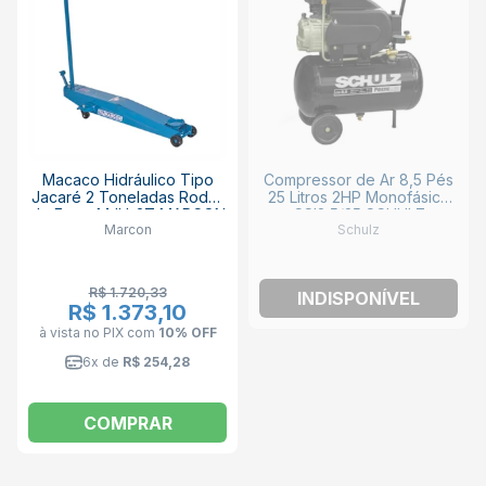
Macaco Hidráulico Tipo
Compressor de Ar 8,5 Pés
Jacaré 2 Toneladas Rodas
25 Litros 2HP Monofásico
de Ferro MJH-2T MARCON
CSI8.5/25 SCHULZ
Marcon
Schulz
R$ 1.720,33
INDISPONÍVEL
R$ 1.373,10
à vista no PIX
com
10% OFF
6x de
R$ 254,28
COMPRAR