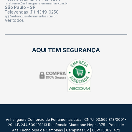
filial.serra@anhangueraferramentas.com.br
São Paulo - SP
Televendas (11) 4349-0250
sp@anhangueraferramentas.com.br
Ver todos
AQUI TEM SEGURANÇA
Anhanguera Comércio de Ferramentas Ltda | CNPJ: 00.565.813/0001-
29 | I.E: 244.539.101.113 Rua Ronald Cladstone Negri, 375 - Polo I de
Alta Tecnologia de Campinas | Campinas SP | CEP: 13069-472