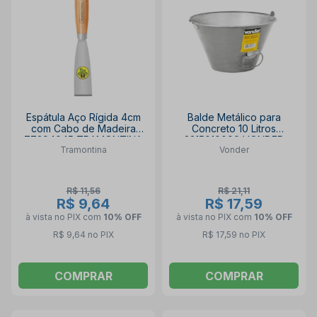
Espátula Aço Rígida 4cm
Balde Metálico para
com Cabo de Madeira
Concreto 10 Litros
77394045 TRAMONTINA
3315010000 VONDER
Tramontina
Vonder
R$ 11,56
R$ 21,11
R$ 9,64
R$ 17,59
à vista no PIX
com
10% OFF
à vista no PIX
com
10% OFF
R$ 9,64 no PIX
R$ 17,59 no PIX
COMPRAR
COMPRAR