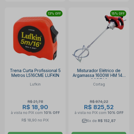
13% OFF
15% OFF
Trena Curta Profissional 5
Misturador Elétrico de
Metros L516CME LUFKIN
Argamassa 1600W HM 140
CORTAG
Lufkin
Cortag
R$ 21,78
R$ 974,22
R$ 18,90
R$ 825,52
à vista no PIX
com
10% OFF
à vista no PIX
com
10% OFF
R$ 18,90 no PIX
6x de
R$ 152,87