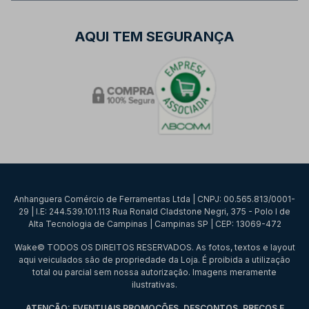
AQUI TEM SEGURANÇA
Anhanguera Comércio de Ferramentas Ltda | CNPJ: 00.565.813/0001-
29 | I.E: 244.539.101.113 Rua Ronald Cladstone Negri, 375 - Polo I de
Alta Tecnologia de Campinas | Campinas SP | CEP: 13069-472
Wake© TODOS OS DIREITOS RESERVADOS. As fotos, textos e layout
aqui veiculados são de propriedade da Loja. É proibida a utilização
total ou parcial sem nossa autorização. Imagens meramente
ilustrativas.
ATENÇÃO: EVENTUAIS PROMOÇÕES, DESCONTOS, PREÇOS E