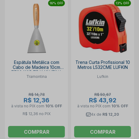
16% OFF
13% OFF
Espátula Metálica com
Trena Curta Profissional 10
Cabo de Madeira 10cm
Metros L532CME LUFKIN
77394105 TRAMONTINA
Tramontina
Lufkin
R$ 14,78
R$ 50,67
R$ 12,36
R$ 43,92
à vista no PIX
com
10% OFF
à vista no PIX
com
10% OFF
R$ 12,36 no PIX
4x de
R$ 12,20
COMPRAR
COMPRAR