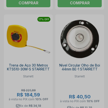
COMPRAR
COMPRAR
17% OFF
Trena de Aço 30 Metros
Nível Circular Olho de Boi
KTS510-30M-S STARRETT
44mm BE-1 STARRETT
Starrett
Starrett
R$ 221,89
R$ 184,59
R$ 40,50
à vista no PIX
com
10% OFF
à vista no PIX
com
10% OFF
6x de
R$ 34,18
4x de
R$ 11,25