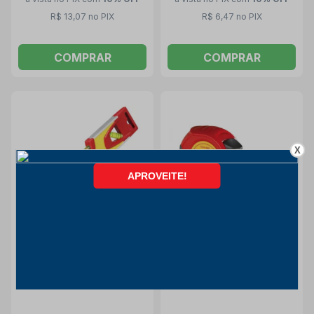
R$ 13,07 no PIX
R$ 6,47 no PIX
COMPRAR
COMPRAR
X
Nível Torpedo de Alumínio
Trena Aço 5 metros de
9" com Base Magnética
Bolso Série Exact - KTX34-
KLTS9-S STARRETT
5ME-S STARRETT
Starrett
Starrett