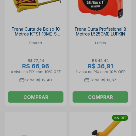
Trena Curta de Bolso 10
Trena Curta Profissional 8
Metros KTS1-10ME-S
Metros L525CME LUFKIN
STARRETT
Starrett
Lufkin
R$ 77,44
R$ 42,44
R$ 66,96
R$ 36,91
à vista no PIX
com
10% OFF
à vista no PIX
com
10% OFF
6x de
R$ 12,40
3x de
R$ 13,67
COMPRAR
COMPRAR
14% OFF