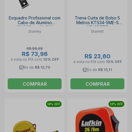
Esquadro Profissional com
Trena Curta de Bolso 5
Cabo de Alumínio
Metros KTS34-5ME-S
12"/305mm 46-536
STARRETT
Stanley
Starrett
STANLEY
R$ 88,89
R$ 73,96
R$ 23,60
à vista no PIX
com
10% OFF
à vista no PIX
com
10% OFF
6x de
R$ 13,70
2x de
R$ 13,11
COMPRAR
COMPRAR
14% OFF
13% OFF