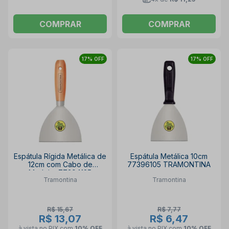
COMPRAR
COMPRAR
17% OFF
17% OFF
Espátula Rígida Metálica de
Espátula Metálica 10cm
12cm com Cabo de
77396105 TRAMONTINA
Madeira 77394125
Tramontina
Tramontina
TRAMONTINA
R$ 15,67
R$ 7,77
R$ 13,07
R$ 6,47
à vista no PIX
com
10% OFF
à vista no PIX
com
10% OFF