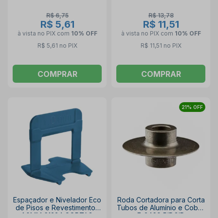
R$ 6,75
R$ 13,78
R$ 5,61
R$ 11,51
à vista no PIX
com
10% OFF
à vista no PIX
com
10% OFF
R$ 5,61 no PIX
R$ 11,51 no PIX
COMPRAR
COMPRAR
21% OFF
Espaçador e Nivelador Eco
Roda Cortadora para Corta
de Pisos e Revestimentos
Tubos de Alumínio e Cobre
1.0MM 61334 CORTAG
E-3469 RIDGID