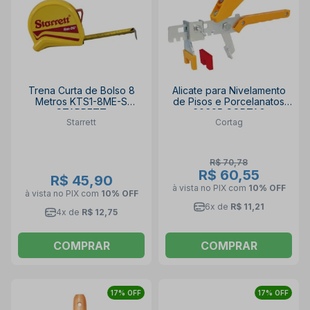
Trena Curta de Bolso 8
Alicate para Nivelamento
Metros KTS1-8ME-S
de Pisos e Porcelanatos
STARRETT
60695 CORTAG
Starrett
Cortag
R$ 70,78
R$ 60,55
R$ 45,90
à vista no PIX
com
10% OFF
à vista no PIX
com
10% OFF
6x de
R$ 11,21
4x de
R$ 12,75
COMPRAR
COMPRAR
17% OFF
17% OFF