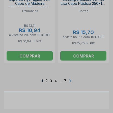
Cabo de Madeira
Lisa Cabo Plástico 250x120
77394065 TRAMONTINA
mm 60.962 CORTAG
Tramontina
Cortag
R$ 13,11
R$ 10,94
R$ 15,70
à vista no PIX
com
10% OFF
à vista no PIX
com
10% OFF
R$ 10,94 no PIX
R$ 15,70 no PIX
COMPRAR
COMPRAR
1
2
3
4
...
7