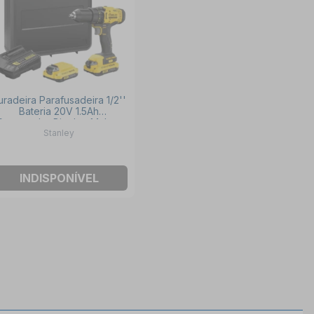
uradeira Parafusadeira 1/2''
Bateria 20V 1.5Ah
Carregador Bivolt e Maleta
Stanley
SCD700C2K-BR STANLEY
INDISPONÍVEL