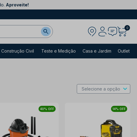
do.
Aproveite!
0
Construção Civil
Teste e Medição
Casa e Jardim
Outlet
40% OFF
14% OFF