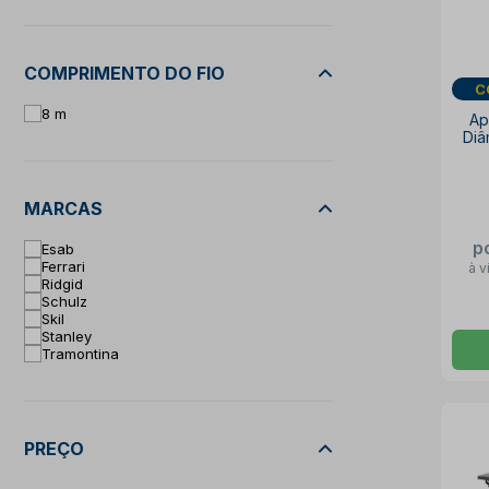
COMPRIMENTO DO FIO
C
8 m
Ap
Diâ
79
MARCAS
p
Esab
Ferrari
à v
Ridgid
Schulz
Skil
Stanley
Tramontina
PREÇO