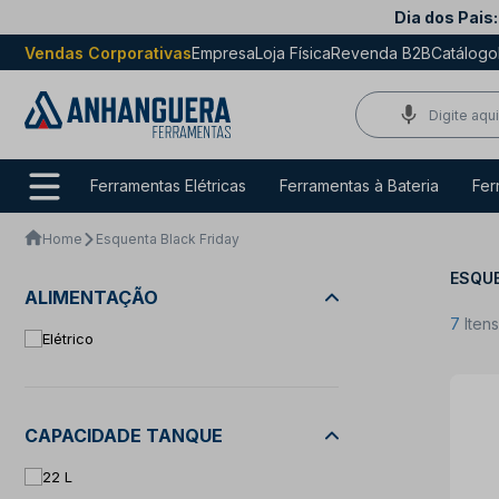
Dia dos Pais:
Vendas Corporativas
Empresa
Loja Física
Revenda B2B
Catálogo
Ferramentas Elétricas
Ferramentas à Bateria
Fer
Home
Esquenta Black Friday
ESQUE
ALIMENTAÇÃO
7
Iten
Elétrico
CAPACIDADE TANQUE
22 L