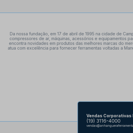
Da nossa fundação, em 17 de abril de 1995 na cidade de Campi
compressores de ar, máquinas, acessórios e equipamentos par
encontra novidades em produtos das melhores marcas do mercado
atua com excelência para fornecer ferramentas voltadas a Manu
Vendas Corporativas
(19) 3116-4000
vendas@anhangueraferramenta