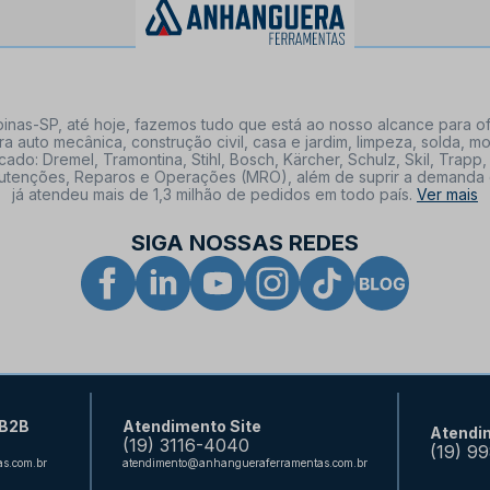
nas-SP, até hoje, fazemos tudo que está ao nosso alcance para of
a auto mecânica, construção civil, casa e jardim, limpeza, solda,
: Dremel, Tramontina, Stihl, Bosch, Kärcher, Schulz, Skil, Trapp, 
tenções, Reparos e Operações (MRO), além de suprir a demanda de n
já atendeu mais de 1,3 milhão de pedidos em todo país.
Ver mais
SIGA NOSSAS REDES
 B2B
Atendimento Site
Atendi
(19) 3116-4040
(19) 9
s.com.br
atendimento@anhangueraferramentas.com.br