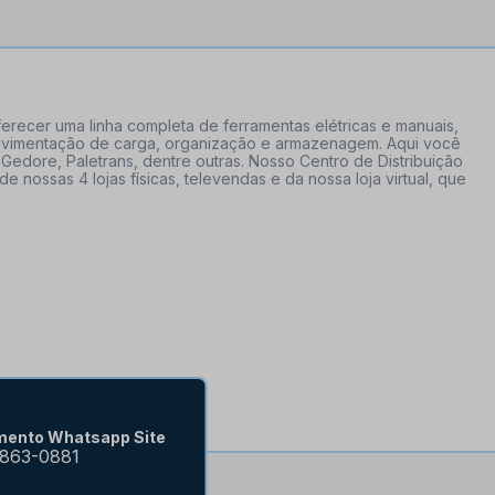
erecer uma linha completa de ferramentas elétricas e manuais,
 movimentação de carga, organização e armazenagem. Aqui você
Gedore, Paletrans, dentre outras. Nosso Centro de Distribuição
ossas 4 lojas físicas, televendas e da nossa loja virtual, que
mento Whatsapp Site
9863-0881