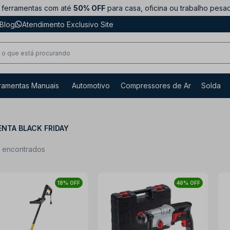
ferramentas com até
50% OFF
para casa, oficina ou trabalho pesa
Blog
Atendimento Exclusivo Site
ramentas Manuais
Automotivo
Compressores de Ar
Solda
NTA BLACK FRIDAY
s encontrados
18% OFF
46% OFF