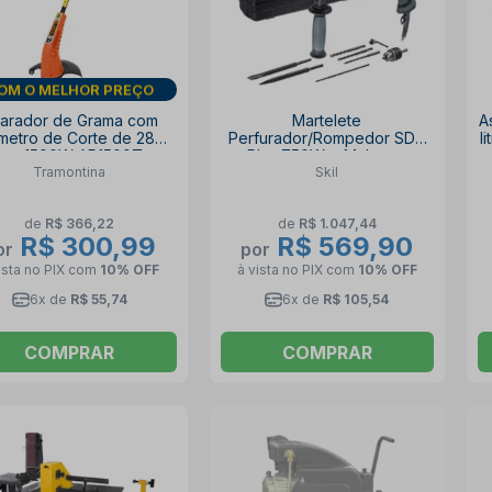
OM O MELHOR PREÇO
arador de Grama com
Martelete
A
metro de Corte de 280
Perfurador/Rompedor SDS
l
mm 1500W AP1500T
Plus 750W + Maleta e
Tramontina
Skil
634152 TRAMONTINA
Acessórios 1859 SKIL
de
R$ 366,22
de
R$ 1.047,44
R$ 300,99
R$ 569,90
or
por
ista no PIX
com
10% OFF
à vista no PIX
com
10% OFF
6x de
R$ 55,74
6x de
R$ 105,54
COMPRAR
COMPRAR