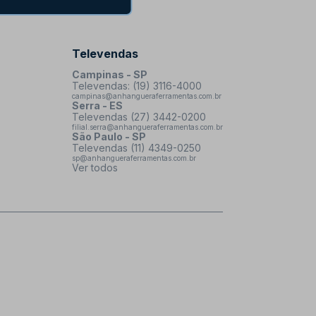
Televendas
Campinas - SP
Televendas: (19) 3116-4000
campinas@anhangueraferramentas.com.br
Serra - ES
Televendas (27) 3442-0200
filial.serra@anhangueraferramentas.com.br
São Paulo - SP
Televendas (11) 4349-0250
sp@anhangueraferramentas.com.br
Ver todos