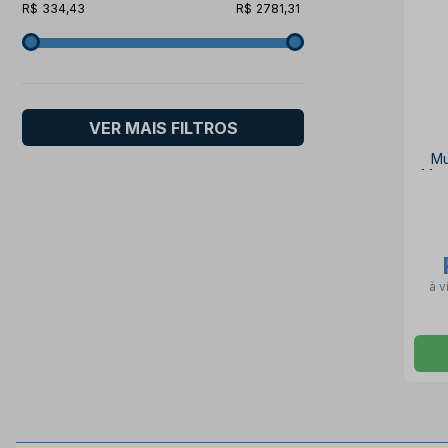
334,43
2781,31
VER MAIS FILTROS
Mu
Mot
à v