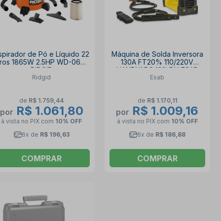
spirador de Pó e Líquido 22
Máquina de Solda Inversora
itros 1865W 2.5HP WD-0655
130A FT20% 110/220V
RIDGID
HANDYARC 132i DV ESAB
Ridgid
Esab
de
R$ 1.759,44
de
R$ 1.170,11
R$ 1.061,80
R$ 1.009,16
por
por
à vista no PIX
com
10% OFF
à vista no PIX
com
10% OFF
6x de
R$ 196,63
6x de
R$ 186,88
COMPRAR
COMPRAR