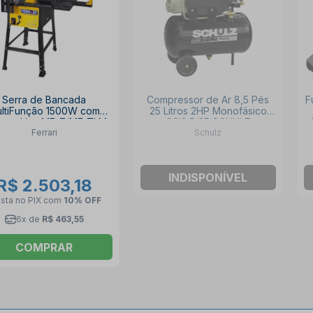
Serra de Bancada
Compressor de Ar 8,5 Pés
F
ltiFunção 1500W com
25 Litros 2HP Monofásico
or e Lixa MF-7/MF-TLM
CSI8.5/25 SCHULZ
Ferrari
Schulz
FERRARI
INDISPONÍVEL
R$ 2.503,18
ista no PIX
com
10% OFF
6x de
R$ 463,55
COMPRAR