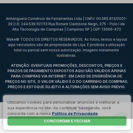
Anhanguera Comércio de Ferramentas Ltda | CNPJ: 00.565.813/0001-
29 | I.E: 244.539.101.113 Rua Ronald Cladstone Negri, 375 - Polo I de
Alta Tecnologia de Campinas | Campinas SP | CEP: 13069-472
Wake© TODOS OS DIREITOS RESERVADOS. As fotos, textos e layout
aqui veiculados são de propriedade da Loja. É proibida a utilização
total ou parcial sem nossa autorização. Imagens meramente
ilustrativas.
ATENÇÃO: EVENTUAIS PROMOÇÕES, DESCONTOS, PREÇOS E
PRAZOS DE PAGAMENTO EXPOSTOS AQUI SÃO VÁLIDOS APENAS
PARA COMPRAS VIA INTERNET. EM CASO DE DIVERGÊNCIA DE
PREÇOS NO SITE, O VALOR VÁLIDO É O DO CARRINHO DE COMPRAS.
PREÇOS E ESTOQUE SUJEITO A ALTERAÇÕES SEM AVISO PRÉVIO.
Utilizamos cookies para personalizar anúncios e melhorar a
sua experiência no site. Ao continuar navegando, você
concorda com a nossa
Política de Privacidade
.
CONCORDAR E FECHAR