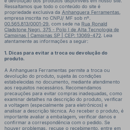
e devolução dos produtos disponíveis em nosso site.
Ressaltamos que todo o conteúdo do site é
propriedade exclusiva da
Anhanguera Ferramentas
,
empresa inscrita no CNPJ/ MF sob nº.
00.565.813/0001-29
, com sede na
Rua Ronald
Cladstone Negri, 375 - Polo I de Alta Tecnologia de
Campinas | Campinas SP | CEP: 13069-472
. Leia
atentamente as informações a seguir:
1. Dicas para evitar a troca ou devolução do
produto.
A Anhanguera Ferramentas permite a troca ou
devolução do produto, sujeita às condições
estabelecidas no documento, mediante atendimento
aos requisitos necessários. Recomendamos
precauções para evitar compras inadequadas, como
examinar detalhes na descrição do produto, verificar
a voltagem (especialmente para eletrônicos) e
analisar a descrição técnica. Ao receber o produto, é
importante avaliar a embalagem, verificar danos e
confirmar a correspondência com o pedido. Se
houver problemas, recuse o recebimento, entre em