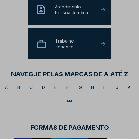
Atendimento
Pessoa Jurídica
Trabalhe
conosco
NAVEGUE PELAS MARCAS DE A ATÉ Z
A
B
C
D
E
F
G
H
I
J
K
FORMAS DE PAGAMENTO