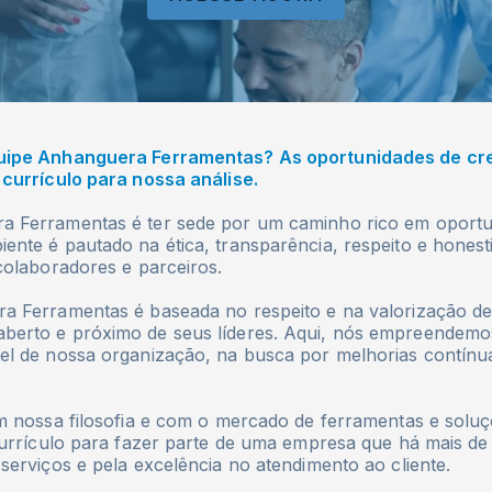
uipe Anhanguera Ferramentas? As oportunidades de cre
 currículo para nossa análise.
a Ferramentas é ter sede por um caminho rico em oportu
ente é pautado na ética, transparência, respeito e hones
colaboradores e parceiros.
a Ferramentas é baseada no respeito e na valorização d
berto e próximo de seus líderes. Aqui, nós empreendemo
el de nossa organização, na busca por melhorias contínua
m nossa filosofia e com o mercado de ferramentas e soluçõ
 currículo para fazer parte de uma empresa que há mais de
serviços e pela excelência no atendimento ao cliente.