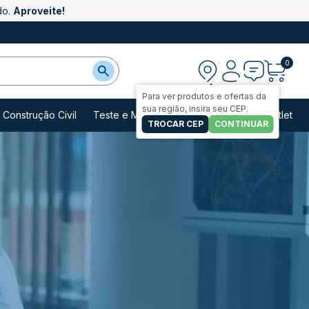
do.
Aproveite!
0
Demais regiões
Para ver produtos e ofertas da
sua região, insira seu CEP.
Construção Civil
Teste e Medição
Casa e Jardim
Outlet
TROCAR CEP
CONTINUAR