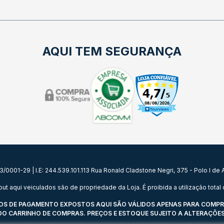
AQUI TEM SEGURANÇA
0001-29 | I.E: 244.539.101.113 Rua Ronald Cladstone Negri, 375 - Polo I d
qui veiculados são de propriedade da Loja. É proibida a utilização total o
 DE PAGAMENTO EXPOSTOS AQUI SÃO VÁLIDOS APENAS PARA COMPRAS 
 DO CARRINHO DE COMPRAS. PREÇOS E ESTOQUE SUJEITO A ALTERAÇÕES 