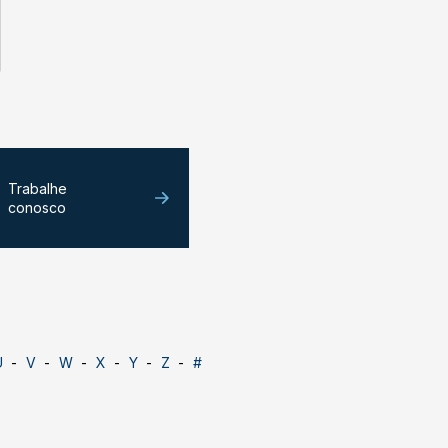
X
Trabalhe
conosco
Z
U
V
W
X
Y
Z
#