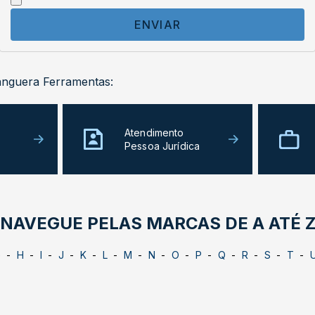
ENVIAR
anguera Ferramentas:
Atendimento
Pessoa Jurídica
NAVEGUE PELAS MARCAS DE A ATÉ 
G
H
I
J
K
L
M
N
O
P
Q
R
S
T