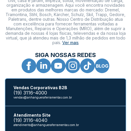
civil, casa e jardim, limpeza, solda, movimentação de carga,
organização e armazenagem. Aqui você encontra novidades
em produtos das melhores marcas do mercado: Dremel,
Tramontina, Stihl, Bosch, Kärcher, Schulz, Skil, Trapp, Gedore,
Paletrans, dentre outras. Nosso Centro de Distribuição atua
com excelência para fornecer ferramentas voltadas a
Manutenções, Reparos e Operações (MRO), além de suprir a
demanda de nossas 4 lojas físicas, televendas e da nossa loja
virtual, que já atendeu mais de 1,3 milhão de pedidos em todo
país.
Ver mais
SIGA NOSSAS REDES
Vendas Corporativas B2B
(19) 3116-4000
vendas@anhangueraferramentas.com.br
Atendimento Site
(19) 3116-4040
atendimento@anhangueraferramentas.com.br