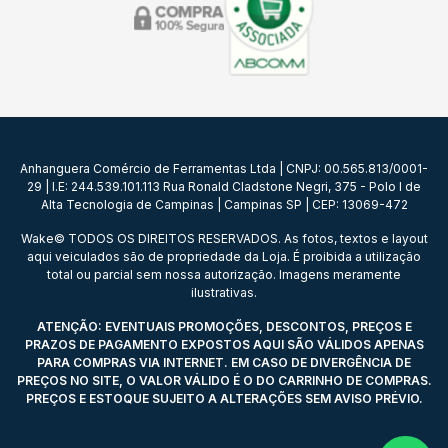
Anhanguera Comércio de Ferramentas Ltda | CNPJ: 00.565.813/0001-
29 | I.E: 244.539.101.113 Rua Ronald Cladstone Negri, 375 - Polo I de
Alta Tecnologia de Campinas | Campinas SP | CEP: 13069-472
Wake© TODOS OS DIREITOS RESERVADOS. As fotos, textos e layout
aqui veiculados são de propriedade da Loja. É proibida a utilização
total ou parcial sem nossa autorização. Imagens meramente
ilustrativas.
ATENÇÃO: EVENTUAIS PROMOÇÕES, DESCONTOS, PREÇOS E
PRAZOS DE PAGAMENTO EXPOSTOS AQUI SÃO VÁLIDOS APENAS
PARA COMPRAS VIA INTERNET. EM CASO DE DIVERGÊNCIA DE
PREÇOS NO SITE, O VALOR VÁLIDO É O DO CARRINHO DE COMPRAS.
PREÇOS E ESTOQUE SUJEITO A ALTERAÇÕES SEM AVISO PRÉVIO.