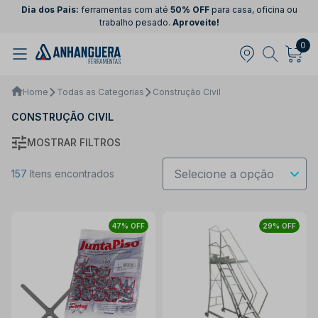
Dia dos Pais:
ferramentas com até
50% OFF
para casa, oficina ou
trabalho pesado.
Aproveite!
0
Home
Todas as Categorias
Construção Civil
CONSTRUÇÃO CIVIL
MOSTRAR FILTROS
157
Itens encontrados
47% OFF
29% OFF