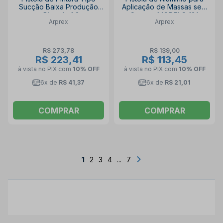
Sucção Baixa Produção
Aplicação de Massas sem
com Bico de 1,2mm
Caneca MODELO 13A
Arprex
Arprex
MODELO 4CP ARPREX
ARPREX
R$ 273,78
R$ 139,00
R$ 223,41
R$ 113,45
à vista no PIX
com
10% OFF
à vista no PIX
com
10% OFF
6x de
R$ 41,37
6x de
R$ 21,01
COMPRAR
COMPRAR
1
2
3
4
...
7