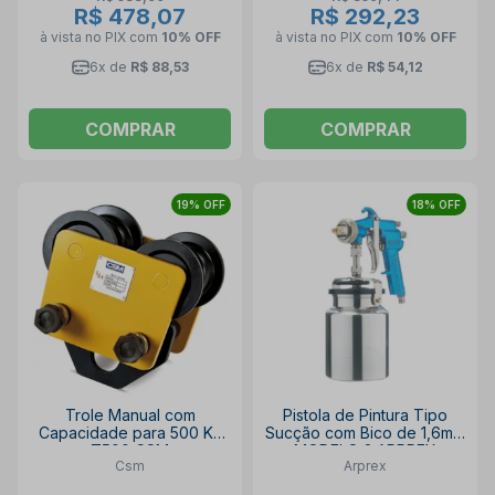
R$ 478,07
R$ 292,23
à vista no PIX
com
10% OFF
à vista no PIX
com
10% OFF
6x de
R$ 88,53
6x de
R$ 54,12
COMPRAR
COMPRAR
19% OFF
18% OFF
Trole Manual com
Pistola de Pintura Tipo
Capacidade para 500 Kg
Sucção com Bico de 1,6mm
T500 CSM
MODELO 2 ARPREX
Csm
Arprex