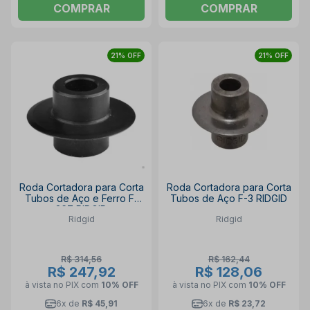
COMPRAR
COMPRAR
21% OFF
21% OFF
Roda Cortadora para Corta
Roda Cortadora para Corta
Tubos de Aço e Ferro F-
Tubos de Aço F-3 RIDGID
367 RIDGID
Ridgid
Ridgid
R$ 314,56
R$ 162,44
R$ 247,92
R$ 128,06
à vista no PIX
com
10% OFF
à vista no PIX
com
10% OFF
6x de
R$ 45,91
6x de
R$ 23,72