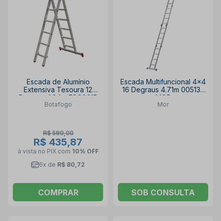
Escada de Alumínio
Escada Multifuncional 4x4
Extensiva Tesoura 12
16 Degraus 4.71m 005132
Degraus 1.84m ESC0615
MOR
Botafogo
Mor
BOTAFOGO
R$ 590,00
R$ 435,87
à vista no PIX
com
10% OFF
6x de
R$ 80,72
COMPRAR
SOB CONSULTA