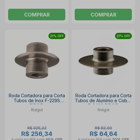
COMPRAR
COMPRAR
21% OFF
21% OFF
Roda Cortadora para Corta
Roda Cortadora para Corta
Tubos de Inox F-229S
Tubos de Alumínio e Cobre
RIDGID
E-3469 RIDGID
Ridgid
Ridgid
R$ 325,22
R$ 82,00
R$ 256,34
R$ 64,64
à vista no PIX
com
10% OFF
à vista no PIX
com
10% OFF