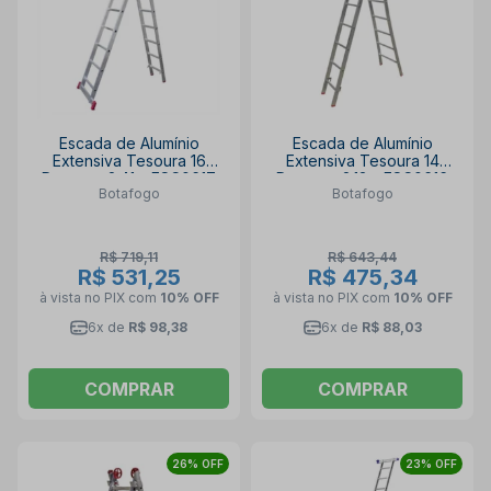
Escada de Alumínio
Escada de Alumínio
Extensiva Tesoura 16
Extensiva Tesoura 14
Degraus 2.41m ESC0617
Degraus 2.13m ESC0616
Botafogo
Botafogo
BOTAFOGO
BOTAFOGO
R$ 719,11
R$ 643,44
R$ 531,25
R$ 475,34
à vista no PIX
com
10% OFF
à vista no PIX
com
10% OFF
6x de
R$ 98,38
6x de
R$ 88,03
COMPRAR
COMPRAR
26% OFF
23% OFF