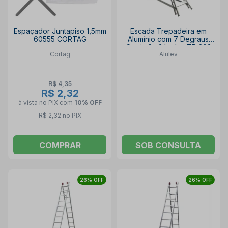
Espaçador Juntapiso 1,5mm
Escada Trepadeira em
60555 CORTAG
Alumínio com 7 Degraus
Corrimão 2 Lados TR 202
Cortag
Alulev
ALULEV
R$ 4,35
R$ 2,32
à vista no PIX
com
10% OFF
R$ 2,32 no PIX
COMPRAR
SOB CONSULTA
26% OFF
26% OFF