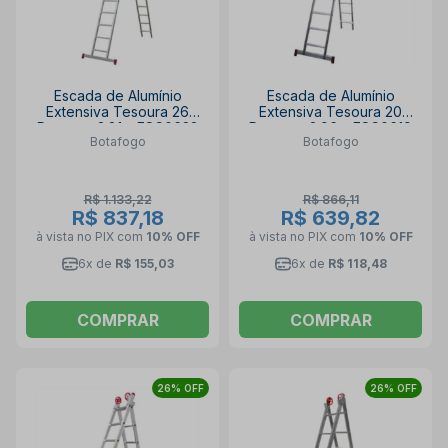
Escada de Alumínio
Escada de Alumínio
Extensiva Tesoura 26
Extensiva Tesoura 20
Degraus 3.81m ESC0622
Degraus 2.96m ESC0619
Botafogo
Botafogo
BOTAFOGO
BOTAFOGO
R$ 1.133,22
R$ 866,11
R$ 837,18
R$ 639,82
à vista no PIX
com
10% OFF
à vista no PIX
com
10% OFF
6x de
R$ 155,03
6x de
R$ 118,48
COMPRAR
COMPRAR
26% OFF
26% OFF