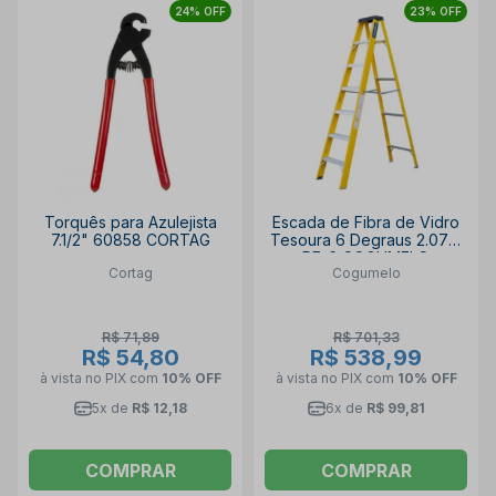
24% OFF
23% OFF
Torquês para Azulejista
Escada de Fibra de Vidro
7.1/2" 60858 CORTAG
Tesoura 6 Degraus 2.07M
RF-6 COGUMELO
Cortag
Cogumelo
R$ 71,89
R$ 701,33
R$ 54,80
R$ 538,99
à vista no PIX
com
10% OFF
à vista no PIX
com
10% OFF
5x de
R$ 12,18
6x de
R$ 99,81
COMPRAR
COMPRAR