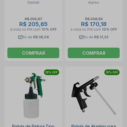
Starrett
Arprex
R$ 250,67
R$ 208,56
R$ 205,65
R$ 170,18
à vista no PIX
com
10% OFF
à vista no PIX
com
10% OFF
6x de
R$ 38,08
6x de
R$ 31,52
COMPRAR
COMPRAR
18% OFF
18% OFF
Pistola de Pintura Tipo
Pistola de Alumínio para