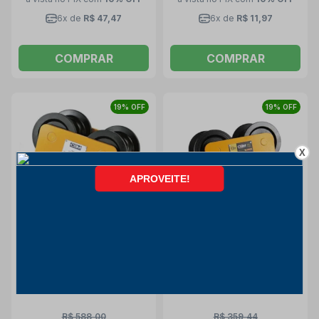
6x de
R$ 47,47
6x de
R$ 11,97
COMPRAR
COMPRAR
19% OFF
19% OFF
X
Trole Manual com
Trole Manual com
Capacidade para 2000 Kg
Capacidade para 1000 Kg
T2000 CSM
T1000 CSM
Csm
Csm
R$ 588,00
R$ 359,44