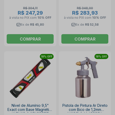
R$ 304,11
R$ 348,00
R$ 247,29
R$ 283,93
à vista no PIX
com
10% OFF
à vista no PIX
com
10% OFF
6x de
R$ 45,80
6x de
R$ 52,58
COMPRAR
COMPRAR
18% OFF
18% OFF
Nível de Alumínio 9,5"
Pistola de Pintura Ar Direto
Exact com Base Magnética
com Bico de 1,2mm
KLTX95-S STARRETT
MODELO 14 ARPREX