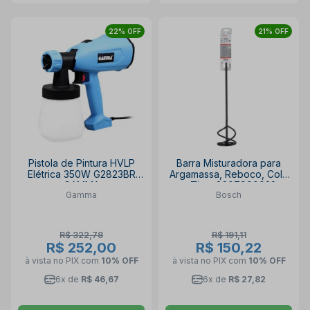
22% OFF
21% OFF
Pistola de Pintura HVLP
Barra Misturadora para
Elétrica 350W G2823BR
Argamassa, Reboco, Cola
GAMMA
e Tinta 2607990028
Gamma
Bosch
BOSCH
R$ 322,78
R$ 191,11
R$ 252,00
R$ 150,22
à vista no PIX
com
10% OFF
à vista no PIX
com
10% OFF
6x de
R$ 46,67
6x de
R$ 27,82