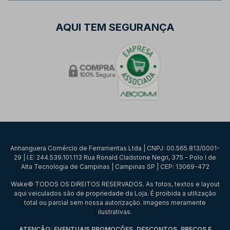
AQUI TEM SEGURANÇA
Anhanguera Comércio de Ferramentas Ltda | CNPJ: 00.565.813/0001-
29 | I.E: 244.539.101.113 Rua Ronald Cladstone Negri, 375 - Polo I de
Alta Tecnologia de Campinas | Campinas SP | CEP: 13069-472
Wake© TODOS OS DIREITOS RESERVADOS. As fotos, textos e layout
aqui veiculados são de propriedade da Loja. É proibida a utilização
total ou parcial sem nossa autorização. Imagens meramente
ilustrativas.
ATENÇÃO: EVENTUAIS PROMOÇÕES, DESCONTOS, PREÇOS E