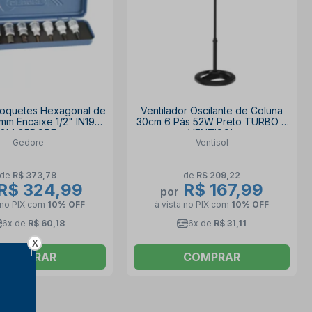
oquetes Hexagonal de
Ventilador Oscilante de Coluna
mm Encaixe 1/2" IN19-
30cm 6 Pás 52W Preto TURBO 6
8M GEDORE
VENTISOL
Gedore
Ventisol
de
R$ 373,78
de
R$ 209,22
R$ 324,99
R$ 167,99
por
 no PIX
com
10% OFF
à vista no PIX
com
10% OFF
6x de
R$ 60,18
6x de
R$ 31,11
X
COMPRAR
COMPRAR