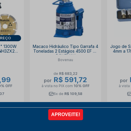
PREÇO
8" 1300W
Macaco Hidráulico Tipo Garrafa 4
Jogo de S
0NH3ZX2
Toneladas 2 Estágios 4500 EF 4F
4mm a 17
BOVENAU
Bovenau
7
de
R$ 683,22
,99
R$ 591,72
por
por
0% OFF
à vista no PIX
com
10% OFF
à vista
,07
6x de
R$ 109,58
R
COMPRAR