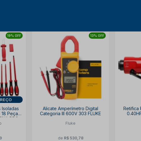
19% OFF
13% OFF
PREÇO
 Isoladas
Alicate Amperímetro Digital
Retifica
 18 Peças
Categoria III 600V 303 FLUKE
0.40H
INA PRO
o
Fluke
9
de
R$ 530,78