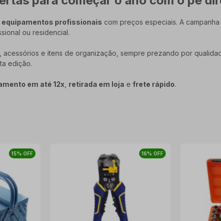
rtas para começar o ano com o pé dir
e
equipamentos profissionais
com preços especiais. A campanha 
sional ou residencial.
PIs, acessórios e itens de organização, sempre prezando por qualid
ta edição.
amento em até 12x
,
retirada em loja
e
frete rápido
.
15% OFF
16% OFF