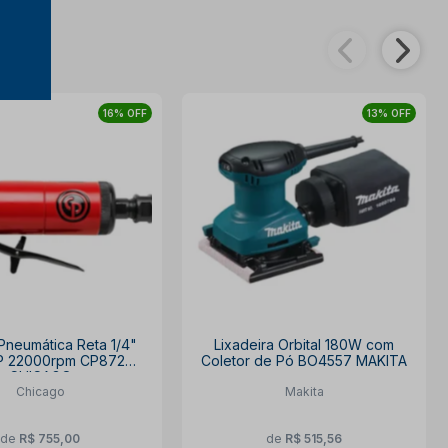
16% OFF
13% OFF
 Pneumática Reta 1/4"
Lixadeira Orbital 180W com
P 22000rpm CP872
Coletor de Pó BO4557 MAKITA
CHICAGO
Chicago
Makita
de
R$ 755,00
de
R$ 515,56