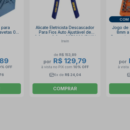
COM 
 para
Alicate Eletricista Descascador
Jogo de 
avetas 07
Para Fios Auto Ajustável de
8mm a
0,2mm a 6,0mm 2078300 IRWIN
Reversíve
Irwin
de
R$ 153,89
,89
R$ 129,79
por
por
0% OFF
à vista no PIX
com
10% OFF
à vista
76
6x de
R$ 24,04
R
COMPRAR