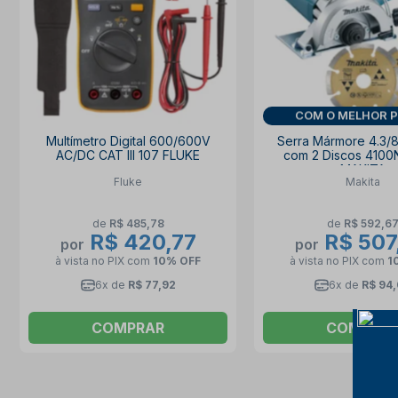
COM O MELHOR 
Multímetro Digital 600/600V
Serra Mármore 4.3/
AC/DC CAT III 107 FLUKE
com 2 Discos 410
MAKITA
Fluke
Makita
de
R$ 485,78
de
R$ 592,6
R$ 420,77
R$ 507
por
por
à vista no PIX
com
10% OFF
à vista no PIX
com
1
6x de
R$ 77,92
6x de
R$ 94
COMPRAR
COMPRA