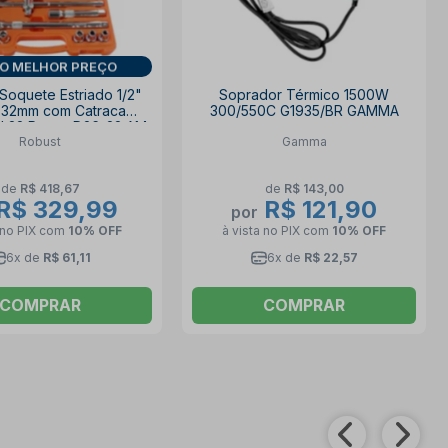
O MELHOR PREÇO
Soquete Estriado 1/2"
Soprador Térmico 1500W
 32mm com Catraca
300/550C G1935/BR GAMMA
l 22 Peças D26-22 AM
Robust
Gamma
ROBUST
de
R$ 418,67
de
R$ 143,00
R$ 329,99
R$ 121,90
por
 no PIX
com
10% OFF
à vista no PIX
com
10% OFF
6x de
R$ 61,11
6x de
R$ 22,57
COMPRAR
COMPRAR