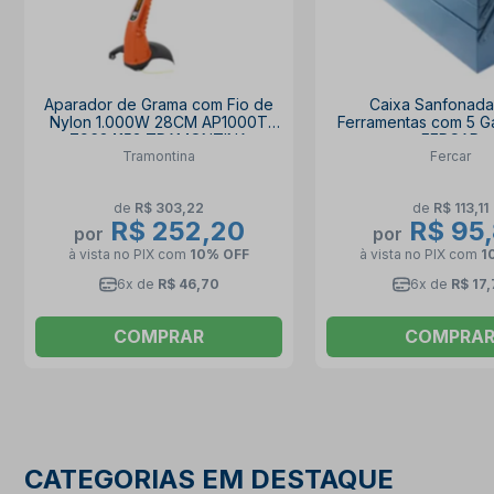
Aparador de Grama com Fio de
Caixa Sanfonada
Nylon 1.000W 28CM AP1000T
Ferramentas com 5 G
79634153 TRAMONTINA
FERCAR
Tramontina
Fercar
de
R$ 303,22
de
R$ 113,11
R$ 252,20
R$ 95
por
por
à vista no PIX
com
10% OFF
à vista no PIX
com
1
6x de
R$ 46,70
6x de
R$ 17,
COMPRAR
COMPRA
CATEGORIAS EM DESTAQUE