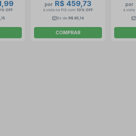
1,99
R$ 459,73
por
por
0% OFF
à vista no PIX
com
10% OFF
à vista
,15
6x de
R$ 85,14
R
COMPRAR