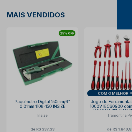
MAIS VENDIDOS
25% OFF
COM O MELHOR 
Paquímetro Digital 150mm/6"
Jogo de Ferramentas
0,01mm 1108-150 INSIZE
1000V IEC60900 com
44349918 TRAMONT
Insize
Tramontina Pr
de
R$ 337,33
de
R$ 1.849,8