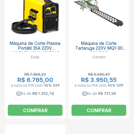
Máquina de Corte Plasma
Máquina de Corte
Portátil 35A 220V
Tartaruga 220V MQ1-30
HANDYPLASMA 35I ESAB
CONDOR
Esab
Condor
R$ 7.858,22
R$ 4.580,67
R$ 6.765,00
R$ 3.950,55
à vista no PIX
com
10% OFF
à vista no PIX
com
10% OFF
6x de
R$ 1.252,78
6x de
R$ 731,58
COMPRAR
COMPRAR