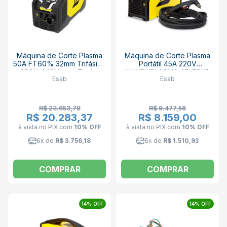
Máquina de Corte Plasma
Máquina de Corte Plasma
50A FT60% 32mm Trifásico
Portátil 45A 220V
380V/440V com Tocha
HANDYPLASMA 45I ESAB
Esab
Esab
CUTMASTER 50 749821
ESAB
R$ 23.653,78
R$ 9.477,56
R$ 20.283,37
R$ 8.159,00
à vista no PIX
com
10% OFF
à vista no PIX
com
10% OFF
6x de
R$ 3.756,18
6x de
R$ 1.510,93
COMPRAR
COMPRAR
14% OFF
14% OFF