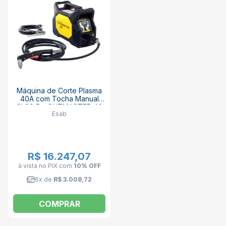
Máquina de Corte Plasma
40A com Tocha Manual
SL60 5m CUTMASTER 40
Esab
BLACK ESAB
R$ 16.247,07
à vista no PIX
com
10% OFF
6x de
R$ 3.008,72
COMPRAR