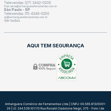
Televendas (27) 3442-0200
filial.serra@anhangueraferramentas.com.br
São Paulo - SP
Televendas (11) 4349-0250
sp@anhangueraferramentas.com.br
Ver todos
AQUI TEM SEGURANÇA
Anhanguera Comércio de Ferramentas Ltda | CNPJ: 00.565.813/0001-
29 | I.E: 244.539.101.113 Rua Ronald Cladstone Negri, 375 - Polo I de