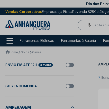
Dia dos Pais:
Vendas Corporativas
Empresa
Loja Física
Revenda B2B
Catálogo
Ferramentas Elétricas
Ferramentas à Bateria
Fer
Home
Solda
Garras
AMPLA
ENVIO EM ATÉ 12H
7
Iten
SOB ENCOMENDA
AMPERAGEM