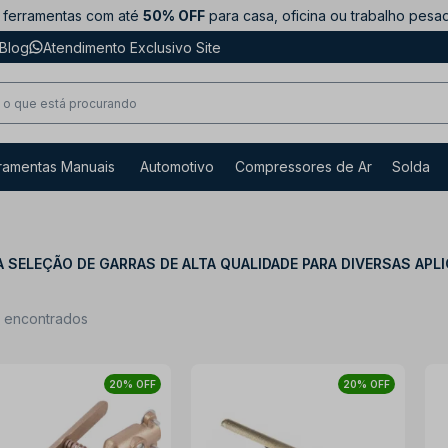
ferramentas com até
50% OFF
para casa, oficina ou trabalho pesa
Blog
Atendimento Exclusivo Site
ramentas Manuais
Automotivo
Compressores de Ar
Solda
 SELEÇÃO DE GARRAS DE ALTA QUALIDADE PARA DIVERSAS APL
s encontrados
20% OFF
20% OFF