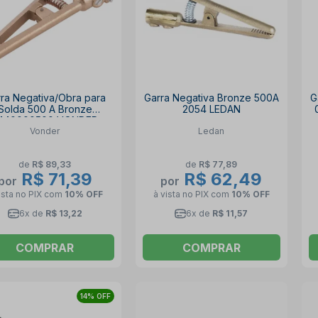
ra Negativa/Obra para
Garra Negativa Bronze 500A
G
Solda 500 A Bronze
2054 LEDAN
440000500 VONDER
Vonder
Ledan
de
R$ 89,33
de
R$ 77,89
R$ 71,39
R$ 62,49
por
por
ista no PIX
com
10% OFF
à vista no PIX
com
10% OFF
6x de
R$ 13,22
6x de
R$ 11,57
COMPRAR
COMPRAR
14% OFF