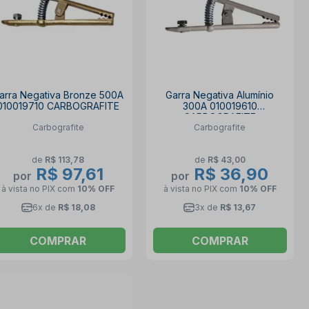
arra Negativa Bronze 500A
Garra Negativa Alumínio
010019710 CARBOGRAFITE
300A 010019610
CARBOGRAFITE
Carbografite
Carbografite
de
R$ 113,78
de
R$ 43,00
R$ 97,61
R$ 36,90
por
por
à vista no PIX
com
10% OFF
à vista no PIX
com
10% OFF
6x de
R$ 18,08
3x de
R$ 13,67
COMPRAR
COMPRAR