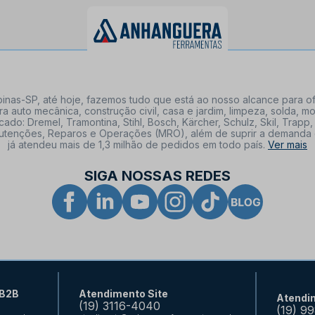
nas-SP, até hoje, fazemos tudo que está ao nosso alcance para of
a auto mecânica, construção civil, casa e jardim, limpeza, solda,
: Dremel, Tramontina, Stihl, Bosch, Kärcher, Schulz, Skil, Trapp, 
tenções, Reparos e Operações (MRO), além de suprir a demanda de n
já atendeu mais de 1,3 milhão de pedidos em todo país.
Ver mais
SIGA NOSSAS REDES
 B2B
Atendimento Site
Atendi
(19) 3116-4040
(19) 9