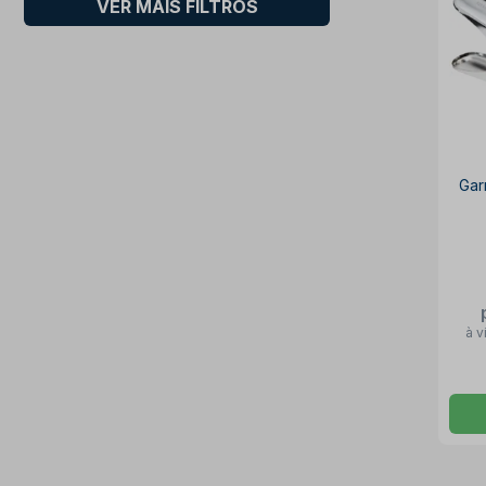
VER MAIS FILTROS
Gar
à v