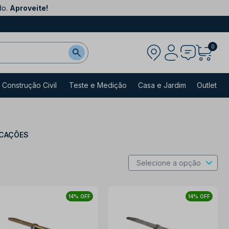
do.
Aproveite!
0
Construção Civil
Teste e Medição
Casa e Jardim
Outlet
ICAÇÕES
14% OFF
14% OFF