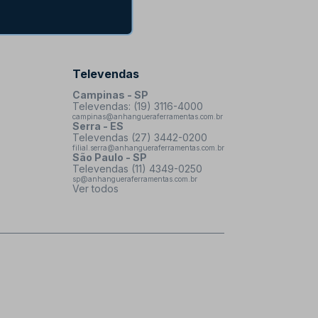
Televendas
Campinas - SP
Televendas: (19) 3116-4000
campinas@anhangueraferramentas.com.br
Serra - ES
Televendas (27) 3442-0200
filial.serra@anhangueraferramentas.com.br
São Paulo - SP
Televendas (11) 4349-0250
sp@anhangueraferramentas.com.br
Ver todos