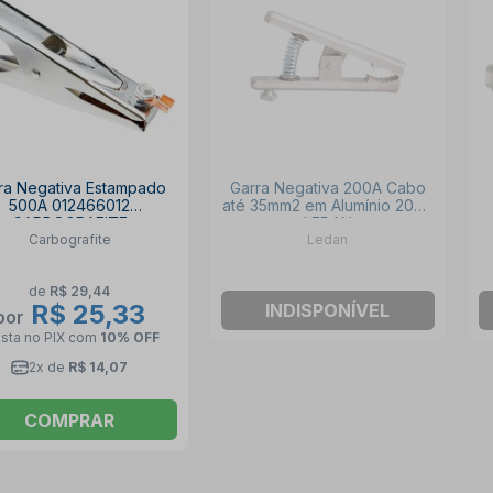
ra Negativa Estampado
Garra Negativa 200A Cabo
500A 012466012
até 35mm2 em Alumínio 2050
CARBOGRAFITE
LEDAN
Carbografite
Ledan
de
R$ 29,44
R$ 25,33
INDISPONÍVEL
por
ista no PIX
com
10% OFF
2x de
R$ 14,07
COMPRAR