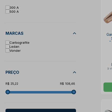
300 A
500 A
MARCAS
Gar
7
Carbografite
Ledan
Vonder
à v
PREÇO
25,22
108,46