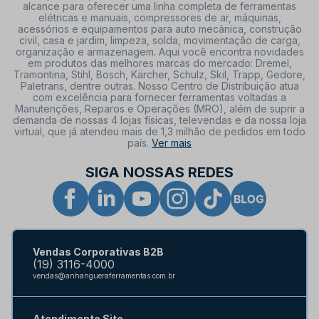
alcance para oferecer uma linha completa de ferramentas
elétricas e manuais, compressores de ar, máquinas,
acessórios e equipamentos para auto mecânica, construção
civil, casa e jardim, limpeza, solda, movimentação de carga,
organização e armazenagem. Aqui você encontra novidades
em produtos das melhores marcas do mercado: Dremel,
Tramontina, Stihl, Bosch, Kärcher, Schulz, Skil, Trapp, Gedore,
Paletrans, dentre outras. Nosso Centro de Distribuição atua
com excelência para fornecer ferramentas voltadas a
Manutenções, Reparos e Operações (MRO), além de suprir a
demanda de nossas 4 lojas físicas, televendas e da nossa loja
virtual, que já atendeu mais de 1,3 milhão de pedidos em todo
país.
Ver mais
SIGA NOSSAS REDES
Vendas Corporativas B2B
(19) 3116-4000
vendas@anhangueraferramentas.com.br
Atendimento Site