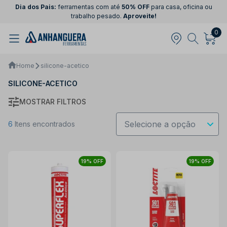
Dia dos Pais:
ferramentas com até
50% OFF
para casa, oficina ou
trabalho pesado.
Aproveite!
0
Home
silicone-acetico
SILICONE-ACETICO
MOSTRAR FILTROS
6
Itens encontrados
19% OFF
19% OFF