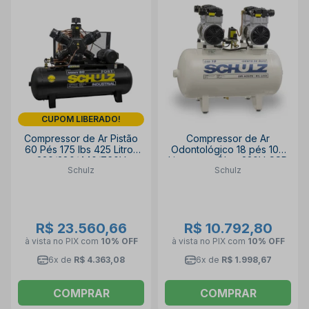
CUPOM LIBERADO!
Compressor de Ar Pistão
Compressor de Ar
60 Pés 175 lbs 425 Litros
Odontológico 18 pés 100
220/380/440/760V
Litros sem Óleo 220V CSD
Schulz
Schulz
Trifásico
18/100 SCHULZ
MSWV60FORT/425I MTA
SCHULZ
R$ 23.560,66
R$ 10.792,80
à vista no PIX
com
10% OFF
à vista no PIX
com
10% OFF
6x de
R$ 4.363,08
6x de
R$ 1.998,67
COMPRAR
COMPRAR