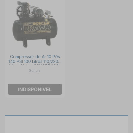
Compressor de Ar 10 Pés
140 PSI 100 Litros 110/220V
Monofásico CSL10BR/100L
Schulz
SCHULZ
INDISPONÍVEL