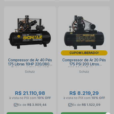
CUPOM LIBERADO!
Compressor de Ar 40 Pés
Compressor de Ar 20 Pés
175 Libras 10HP 220/380V
175 PSI 200 Litros
Trifásico MSW 40/425
220/380V Trifásico
Schulz
Schulz
FORT SCHULZ
CSL20BR/200 SCHULZ
R$ 21.110,98
R$ 8.219,29
à vista no PIX
com
10% OFF
à vista no PIX
com
10% OFF
6x de
R$ 3.909,44
6x de
R$ 1.522,09