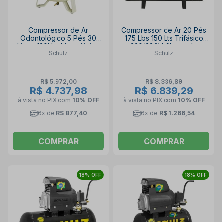
Compressor de Ar
Compressor de Ar 20 Pés
Odontológico 5 Pés 30
175 Lbs 150 Lts Trifásico
Litros 120Lbs Monofásico
220/380V Chave de
Schulz
Schulz
CSD5/30 SCHULZ
Partida MCSV20 AUDAZ
SCHULZ
R$ 5.972,00
R$ 8.336,89
R$ 4.737,98
R$ 6.839,29
à vista no PIX
com
10% OFF
à vista no PIX
com
10% OFF
6x de
R$ 877,40
6x de
R$ 1.266,54
COMPRAR
COMPRAR
18% OFF
18% OFF