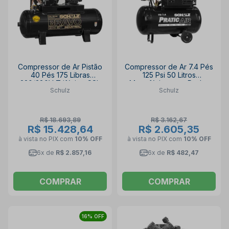
Compressor de Ar Pistão
Compressor de Ar 7.4 Pés
40 Pés 175 Libras
125 Psi 50 Litros
220/380V Trifásico CSL
Monofásico com Rodas
Schulz
Schulz
40BR/250 BRAVO SCHULZ
CSI7.4/50 SCHULZ
R$ 18.693,89
R$ 3.162,67
R$ 15.428,64
R$ 2.605,35
à vista no PIX
com
10% OFF
à vista no PIX
com
10% OFF
6x de
R$ 2.857,16
6x de
R$ 482,47
COMPRAR
COMPRAR
16% OFF