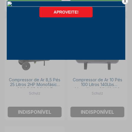
X
COMPRAR
COMPRAR
Compressor de Ar 8,5 Pés
Compressor de Ar 10 Pés
25 Litros 2HP Monofásico
100 Litros 140Lbs
CSI8.5/25 SCHULZ
Monofásico CSV10/100
Schulz
Schulz
PRO SCHULZ
INDISPONÍVEL
INDISPONÍVEL