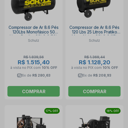
Compressor de Ar 8.6 Pés
Compressor de Ar 8.6 Pés
120Lbs Monofásico 50
120 Lbs 25 Litros Pratiko
Litros Pratiko CSI-8,6/50L
Monofásico CSI-8,6/25L
Schulz
Schulz
SCHULZ
SCHULZ
R$ 1.839,56
R$ 1.369,44
R$ 1.515,40
R$ 1.128,20
à vista no PIX
com
10% OFF
à vista no PIX
com
10% OFF
6x de
R$ 280,63
6x de
R$ 208,93
COMPRAR
COMPRAR
17% OFF
18% OFF