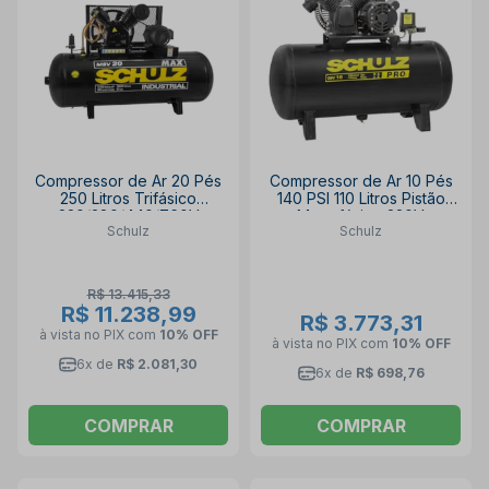
Compressor de Ar 20 Pés
Compressor de Ar 10 Pés
250 Litros Trifásico
140 PSI 110 Litros Pistão
220/380/440/760V
Monofásico 220V
Schulz
Schulz
MSV20MAX/250 SCHULZ
CSV10/110 PRO SCHULZ
R$ 13.415,33
R$ 11.238,99
R$ 3.773,31
à vista no PIX
com
10% OFF
à vista no PIX
com
10% OFF
6x de
R$ 2.081,30
6x de
R$ 698,76
COMPRAR
COMPRAR