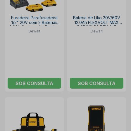
Furadeira Parafusadeira
Bateria de Lítio 20V/60V
1/2" 20V com 2 Baterias
12.0Ah FLEXVOLT MAX
2.0Ah Carregador Bivolt e
DCB612-B3 DEWALT
Dewalt
Dewalt
Maleta DCD7771D2-BR
DEWALT
SOB CONSULTA
SOB CONSULTA