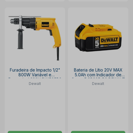
Furadeira de Impacto 1/2"
Bateria de Lítio 20V MAX
800W Variável e
5.0Ah com Indicador de
Reversível 220V DW505B2
Carga DCB205-B3 DEWALT
Dewalt
Dewalt
DEWALT