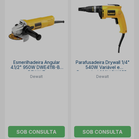
Esmerilhadeira Angular
Parafusadeira Drywall 1/4"
4.1/2" 950W DWE4118-B2
540W Variável e
DEWALT
Reversível 220V DW255-
Dewalt
Dewalt
B2 DEWALT
SOB CONSULTA
SOB CONSULTA