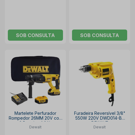
SOB CONSULTA
SOB CONSULTA
Martelete Perfurador
Furadeira Reversível 3/8"
Rompedor 26MM 20V com
550W 220V DWD014-B2
2 Baterias 4.0Ah
DEWALT
Dewalt
Dewalt
Carregador 110V/220V e
Maleta DCH133M2-BR