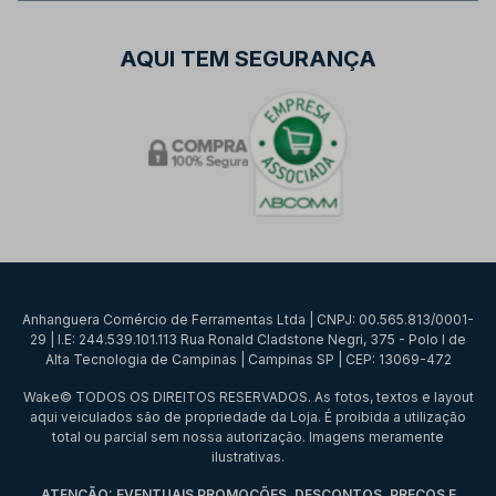
AQUI TEM SEGURANÇA
Anhanguera Comércio de Ferramentas Ltda | CNPJ: 00.565.813/0001-
29 | I.E: 244.539.101.113 Rua Ronald Cladstone Negri, 375 - Polo I de
Alta Tecnologia de Campinas | Campinas SP | CEP: 13069-472
Wake© TODOS OS DIREITOS RESERVADOS. As fotos, textos e layout
aqui veiculados são de propriedade da Loja. É proibida a utilização
total ou parcial sem nossa autorização. Imagens meramente
ilustrativas.
ATENÇÃO: EVENTUAIS PROMOÇÕES, DESCONTOS, PREÇOS E