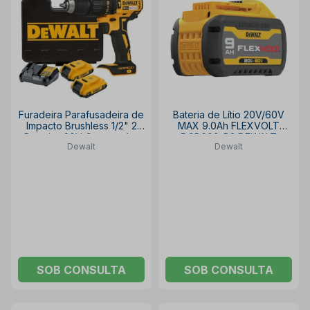
Furadeira Parafusadeira de
Bateria de Lítio 20V/60V
Impacto Brushless 1/2" 2
MAX 9.0Ah FLEXVOLT
Baterias 20V Carregador
DCB609-B3 DEWALT
Dewalt
Dewalt
Bivolt e Maleta
DCD7781D2BR DEWALT
SOB CONSULTA
SOB CONSULTA