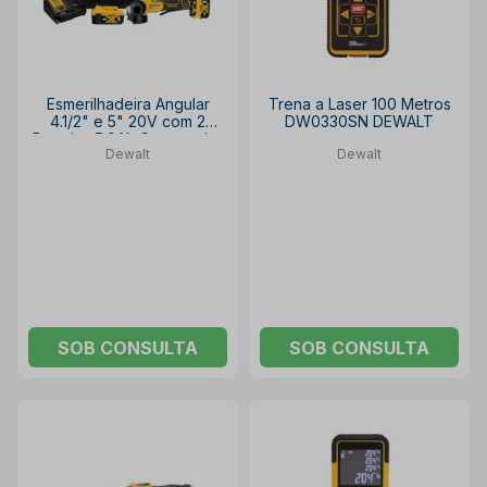
Esmerilhadeira Angular
Trena a Laser 100 Metros
4.1/2" e 5" 20V com 2
DW0330SN DEWALT
Baterias 5.0Ah Carregador
Dewalt
Dewalt
Bivolt e Bolsa DCG413P2-
BR DEWALT
SOB CONSULTA
SOB CONSULTA