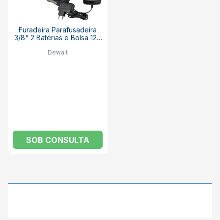
Furadeira Parafusadeira
3/8" 2 Baterias e Bolsa 12V
Bivolt DCD700C2-BR
Dewalt
DEWALT
SOB CONSULTA