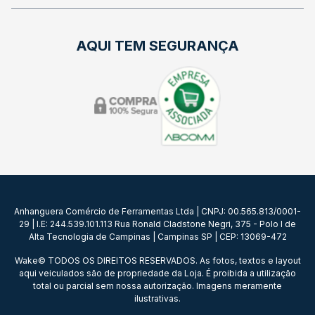
AQUI TEM SEGURANÇA
Anhanguera Comércio de Ferramentas Ltda | CNPJ: 00.565.813/0001-
29 | I.E: 244.539.101.113 Rua Ronald Cladstone Negri, 375 - Polo I de
Alta Tecnologia de Campinas | Campinas SP | CEP: 13069-472
Wake© TODOS OS DIREITOS RESERVADOS. As fotos, textos e layout
aqui veiculados são de propriedade da Loja. É proibida a utilização
total ou parcial sem nossa autorização. Imagens meramente
ilustrativas.