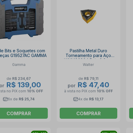
 de Bits e Soquetes com
Pastilha Metal Duro
Peças G19527AC GAMMA
Torneamento para Aço
WNMG0804 Raio 0,8mm
Gamma
Walter
de
R$ 234,67
de
R$ 79,11
R$ 139,00
R$ 47,40
or
por
ista no PIX
com
10% OFF
à vista no PIX
com
10% OFF
6x de
R$ 25,74
4x de
R$ 13,17
COMPRAR
COMPRAR