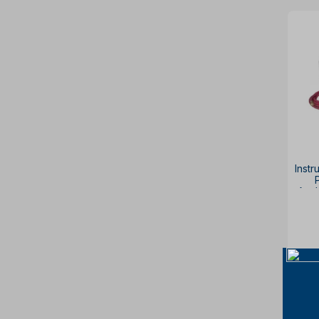
Steck
Tapmatic
Tramontina
Tramontina Master
Tramontina Pro
Vonder
Walter
Weg
Inst
Ana
po
à v