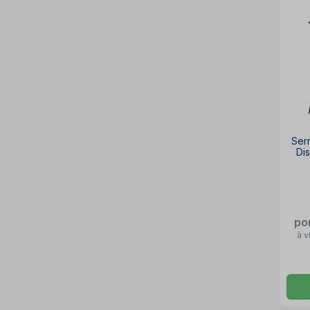
Karcher
Ledan
Loctite
Makita
Manrod
Marcon
Metalsul
Milwaukee
Minipa
Mitutoyo
Motomil
Nicholson
Norton
Ser
Osg
Di
Pacetta
Pial
Pld
Pressure
Puma
Ridgid
po
Riosul
Sata
à v
Schneider
Schulz
Siemens
Skil
Stanley
Starrett