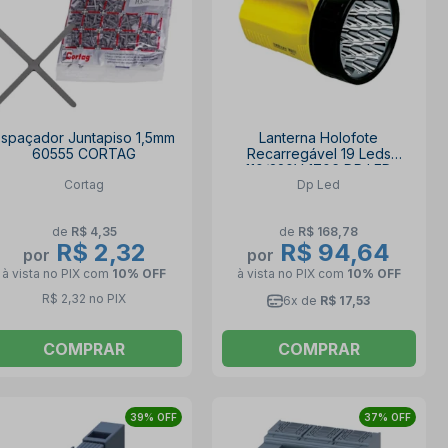
Espaçador Juntapiso 1,5mm
Lanterna Holofote
60555 CORTAG
Recarregável 19 Leds
110/220V 1706 DP LED
Cortag
Dp Led
de
R$ 4,35
de
R$ 168,78
R$ 2,32
R$ 94,64
por
por
à vista no PIX
com
10% OFF
à vista no PIX
com
10% OFF
R$ 2,32 no PIX
6x de
R$ 17,53
COMPRAR
COMPRAR
39% OFF
37% OFF