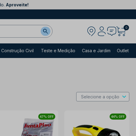
do.
Aproveite!
0
Construção Civil
Teste e Medição
Casa e Jardim
Outlet
47% OFF
44% OFF