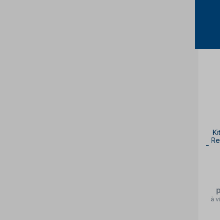
Ki
Re
Peç
à v