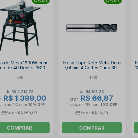
37% OFF
37% OFF
ra de Mesa 1600W com
Fresa Topo Reto Metal Duro
F
sco de 40 Dentes 3610
7,00mm 4 Cortes Curta 397
1
SKIL
HEINZ
Skil
Heinz
de
R$ 2.214,78
de
R$ 105,33
R$ 1.399,00
R$ 66,87
r
por
ista no PIX
com
10% OFF
à vista no PIX
com
10% OFF
6x de
R$ 259,07
6x de
R$ 12,38
COMPRAR
COMPRAR