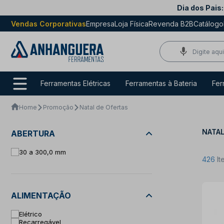
Dia dos Pais:
Vendas Corporativas
Empresa
Loja Física
Revenda B2B
Catálogo
Ferramentas Elétricas
Ferramentas à Bateria
Fer
Home
Promoção
Natal de Ofertas
NATAL
ABERTURA
30 a 300,0 mm
426
It
ALIMENTAÇÃO
Elétrico
Recarregável