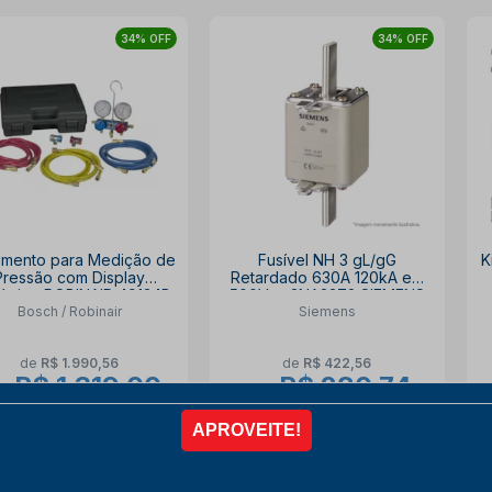
34% OFF
34% OFF
rumento para Medição de
Fusível NH 3 gL/gG
K
Pressão com Display
Retardado 630A 120kA em
lógico ROBINAIR 49134B
500Vca 3NA3372 SIEMENS
Bosch / Robinair
Siemens
de
R$ 1.990,56
de
R$ 422,56
R$ 1.319,00
R$ 280,74
r
por
ista no PIX
com
10% OFF
à vista no PIX
com
10% OFF
6x de
R$ 244,26
6x de
R$ 51,99
COMPRAR
COMPRAR