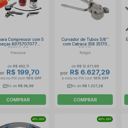
 para Compressor com 5
Curvador de Tubos 5/8''
peças 8975707077
com Catraca 358 35170
PRESSURE
RIDGID
Pressure
Ridgid
de
R$ 462,11
de
R$ 12.671,89
R$ 199,70
R$ 6.627,29
or
por
ista no PIX
com
10% OFF
à vista no PIX
com
10% OFF
6x de
R$ 36,98
6x de
R$ 1.227,28
COMPRAR
COMPRAR
41% OFF
40% OFF