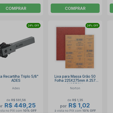
COMPRAR
COMPRAR
24% OFF
24% OFF
a Recartilha Triplo 5/8"
Lixa para Massa Grão 50
ADES
Folha 225X275mm A 257
NORTON
Ades
Norton
de
R$ 591,56
de
R$ 1,35
R$ 449,25
R$ 1,02
or
por
ista no PIX
com
10% OFF
à vista no PIX
com
10% OFF