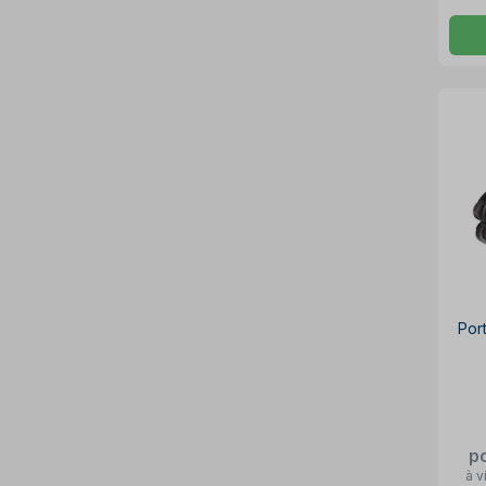
Port
p
à v