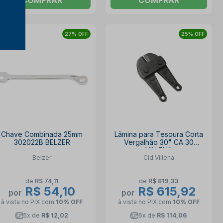
27% OFF
25% OFF
Chave Combinada 25mm
Lâmina para Tesoura Corta
302022B BELZER
Vergalhão 30" CA 30
VILLENA
Belzer
Cid Villena
de
R$ 74,11
de
R$ 819,33
R$ 54,10
R$ 615,92
por
por
à vista no PIX
com
10% OFF
à vista no PIX
com
10% OFF
5x de
R$ 12,02
6x de
R$ 114,06