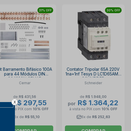
31% OFF
30% OFF
it Barramento Bifásico 100A
Contator Tripolar 65A 220V
para 44 Módulos DIN
1na+1nf Tesys D LC1D65AM7
904388N CEMAR
SCHNEIDER
Cemar
Schneider
de
R$ 431,56
de
R$ 1.948,00
R$ 297,55
R$ 1.364,22
X
por
por
à vista no PIX
com
10% OFF
à vista no PIX
com
10% OFF
6x de
R$ 55,10
6x de
R$ 252,63
COMPRAR
COMPRAR