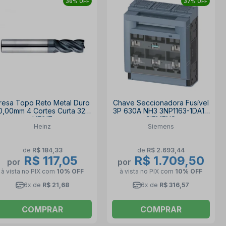
36% OFF
37% OFF
resa Topo Reto Metal Duro
Chave Seccionadora Fusível
0,00mm 4 Cortes Curta 328
3P 630A NH3 3NP1163-1DA10
HEINZ
SIEMENS
Heinz
Siemens
de
R$ 184,33
de
R$ 2.693,44
R$ 117,05
R$ 1.709,50
por
por
à vista no PIX
com
10% OFF
à vista no PIX
com
10% OFF
6x de
R$ 21,68
6x de
R$ 316,57
COMPRAR
COMPRAR