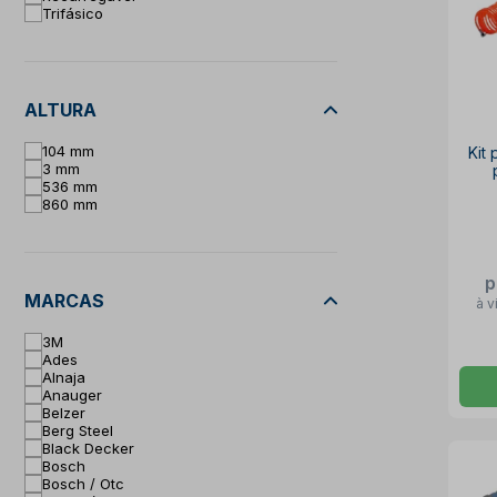
Trifásico
ALTURA
104 mm
Kit
3 mm
536 mm
860 mm
p
MARCAS
à v
3M
Ades
Alnaja
Anauger
Belzer
Berg Steel
Black Decker
Bosch
Bosch / Otc