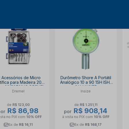
29% OFF
27% OFF
t Acessórios de Micro
Durômetro Shore A Portátil
tífica para Madeira 20
Analógico 10 a 90 1SH ISH-
as 26150733AB DREMEL
SAM INSIZE
Dremel
Insize
de
R$ 123,00
de
R$ 1.251,11
R$ 86,98
R$ 908,14
por
por
ista no PIX
com
10% OFF
à vista no PIX
com
10% OFF
6x de
R$ 16,11
6x de
R$ 168,17