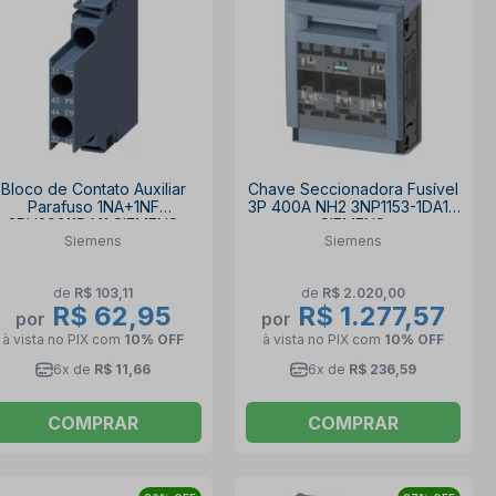
Bloco de Contato Auxiliar
Chave Seccionadora Fusível
Parafuso 1NA+1NF
3P 400A NH2 3NP1153-1DA10
3RH29211DA11 SIEMENS
SIEMENS
Siemens
Siemens
de
R$ 103,11
de
R$ 2.020,00
R$ 62,95
R$ 1.277,57
por
por
à vista no PIX
com
10% OFF
à vista no PIX
com
10% OFF
6x de
R$ 11,66
6x de
R$ 236,59
COMPRAR
COMPRAR