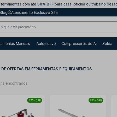
ferramentas com até
50% OFF
para casa, oficina ou trabalho pesa
Blog
Atendimento Exclusivo Site
ramentas Manuais
Automotivo
Compressores de Ar
Solda
 DE OFERTAS EM FERRAMENTAS E EQUIPAMENTOS
ens encontrados
57% OFF
48% OFF