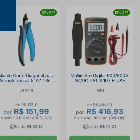
13% OFF
13% OFF
Alicate Corte Diagonal para
Multímetro Digital 600/600V
icroeletrônica 5.1/2" 1.3mm
AC/DC CAT III 107 FLUKE
8350-7 GEDORE
Gedore
Fluke
de
R$ 175,11
de
R$ 481,33
R$ 151,99
R$ 416,93
por
por
à vista no PIX
com
10% OFF
à vista no PIX
com
10% OFF
6x de
R$ 28,15
6x de
R$ 77,21