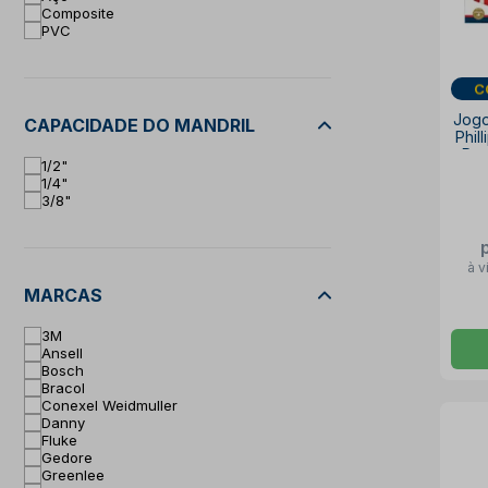
Composite
PVC
Jogo
CAPACIDADE DO MANDRIL
Phil
Peç
1/2"
1/4"
3/8"
à v
MARCAS
3M
Ansell
Bosch
Bracol
Conexel Weidmuller
Danny
Fluke
Gedore
Greenlee