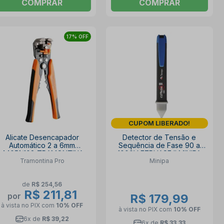
COMPRAR
COMPRAR
17% OFF
CUPOM LIBERADO!
Alicate Desencapador
Detector de Tensão e
Automático 2 a 6mm
Sequência de Fase 90 a
44051/108 TRAMONTINA
1000V EZPHASE II MINIPA
Tramontina Pro
Minipa
de
R$ 254,56
R$ 211,81
por
R$ 179,99
à vista no PIX
com
10% OFF
à vista no PIX
com
10% OFF
6x de
R$ 39,22
6x de
R$ 33,33