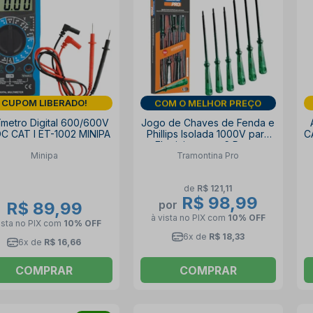
CUPOM LIBERADO!
DIA DOS PAIS
ímetro Digital 600/600V
Jogo de Chaves de Fenda e
C CAT I ET-1002 MINIPA
Phillips Isolada 1000V para
C
Eletricista com 6 Peças
Minipa
Tramontina Pro
44115406 TRAMONTINA PRO
de
R$ 121,11
R$ 98,99
por
R$ 89,99
à vista no PIX
com
10% OFF
ista no PIX
com
10% OFF
6x de
R$ 18,33
6x de
R$ 16,66
COMPRAR
COMPRAR