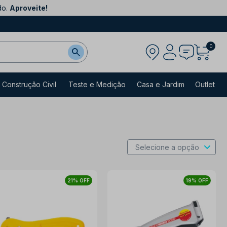
do.
Aproveite!
0
Construção Civil
Teste e Medição
Casa e Jardim
Outlet
21% OFF
19% OFF