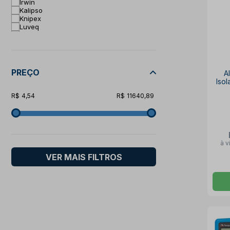
Irwin
Kalipso
Knipex
Luveq
Makita
Minipa
Norma
Plastcor
Sata
PREÇO
A
Sil
Iso
Sparta
Starrett
4,54
11640,89
Tramontina Pro
Vonder
Zanel
à v
VER MAIS FILTROS