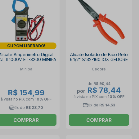
CUPOM LIBERADO!
Alicate Amperímetro Digital
Alicate Isolado de Bico Reto
AT II 1000V ET-3200 MINIPA
6.1/2" 8132-160 IOX GEDORE
Minipa
Gedore
de
R$ 90,44
R$ 78,44
por
R$ 154,99
à vista no PIX
com
10% OFF
à vista no PIX
com
10% OFF
6x de
R$ 14,53
6x de
R$ 28,70
COMPRAR
COMPRAR