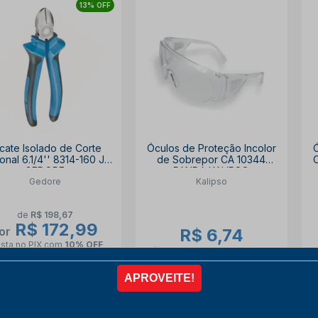
13% OFF
icate Isolado de Corte
Óculos de Proteção Incolor
onal 6.1/4'' 8314-160 JC
de Sobrepor CA 10344
GEDORE
PANDA KALIPSO
Gedore
Kalipso
de
R$ 198,67
R$ 172,99
or
R$ 6,74
ista no PIX
com
10% OFF
à vista no PIX
com
10% OFF
6x de
R$ 32,04
R$ 6,74 no PIX
COMPRAR
COMPRAR