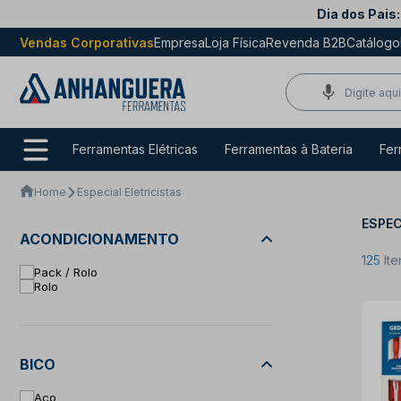
Dia dos Pais:
Vendas Corporativas
Empresa
Loja Física
Revenda B2B
Catálogo
Ferramentas Elétricas
Ferramentas à Bateria
Fer
Home
Especial Eletricistas
ESPEC
ACONDICIONAMENTO
125
Ite
Pack / Rolo
Rolo
BICO
Aço