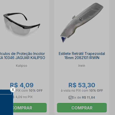
Óculos de Proteção Incolor
Estilete Retrátil Trapezoidal
CA 10346 JAGUAR KALIPSO
18mm 2082101 IRWIN
Kalipso
Irwin
R$ 4,09
R$ 53,30
X
à vista no PIX
com
10% OFF
à vista no PIX
com
10% OFF
R$ 4,09 no PIX
5x de
R$ 11,84
COMPRAR
COMPRAR