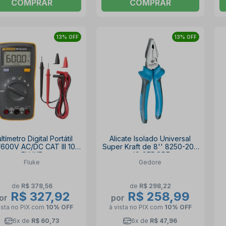
COMPRAR
COMPRAR
13% OFF
13% OFF
ltímetro Digital Portátil
Alicate Isolado Universal
600V AC/DC CAT III 106
Super Kraft de 8'' 8250-200
FLUKE
JC GEDORE
Fluke
Gedore
de
R$ 378,56
de
R$ 298,22
R$ 327,92
R$ 258,99
or
por
ista no PIX
com
10% OFF
à vista no PIX
com
10% OFF
6x de
R$ 60,73
6x de
R$ 47,96