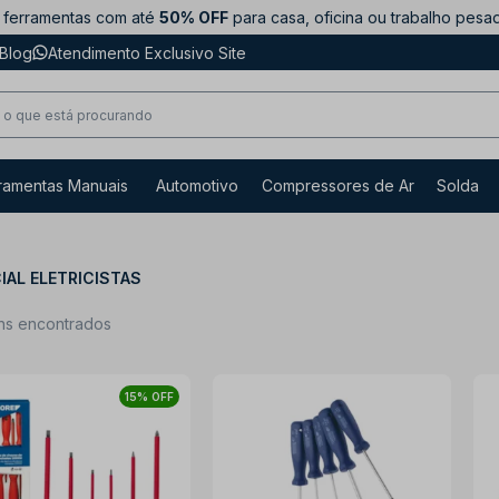
ferramentas com até
50% OFF
para casa, oficina ou trabalho pesa
Blog
Atendimento Exclusivo Site
ramentas Manuais
Automotivo
Compressores de Ar
Solda
IAL ELETRICISTAS
ns encontrados
15% OFF