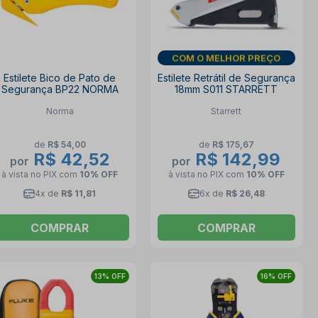
DIA DOS PAIS
Estilete Bico de Pato de
Estilete Retrátil de Segurança
Segurança BP22 NORMA
18mm S011 STARRETT
Norma
Starrett
de
R$ 54,00
de
R$ 175,67
R$ 42,52
R$ 142,99
por
por
à vista no PIX
com
10% OFF
à vista no PIX
com
10% OFF
4x de
R$ 11,81
6x de
R$ 26,48
COMPRAR
COMPRAR
13% OFF
16% OFF