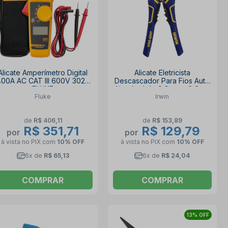
Alicate Amperímetro Digital
Alicate Eletricista
400A AC CAT III 600V 302+
Descascador Para Fios Auto
FLUKE
Ajustável de 0,2mm a 6,0mm
Fluke
Irwin
2078300 IRWIN
de
R$ 406,11
de
R$ 153,89
R$ 351,71
R$ 129,79
por
por
à vista no PIX
com
10% OFF
à vista no PIX
com
10% OFF
6x de
R$ 65,13
6x de
R$ 24,04
COMPRAR
COMPRAR
13% OFF