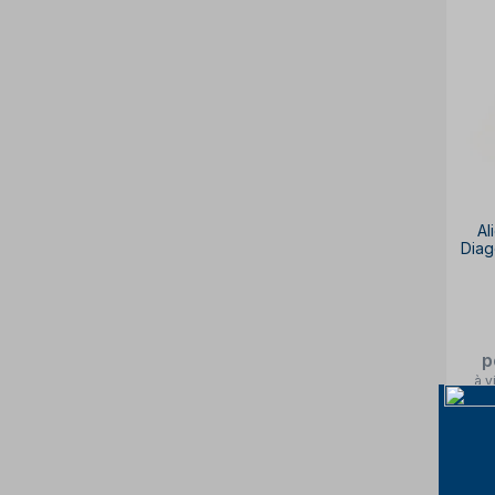
Al
Diag
p
à v