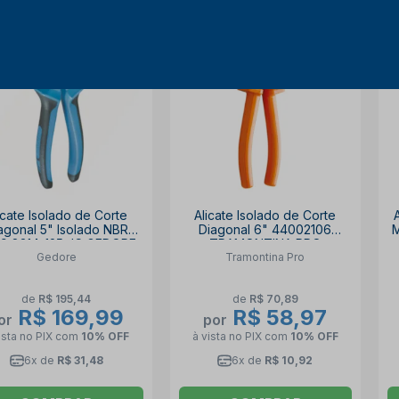
13% OFF
17% OFF
icate Isolado de Corte
Alicate Isolado de Corte
agonal 5" Isolado NBR
Diagonal 6" 44002106
M
9 8314-125 JC GEDORE
TRAMONTINA PRO
Gedore
Tramontina Pro
de
R$ 195,44
de
R$ 70,89
R$ 169,99
R$ 58,97
or
por
ista no PIX
com
10% OFF
à vista no PIX
com
10% OFF
6x de
R$ 31,48
6x de
R$ 10,92