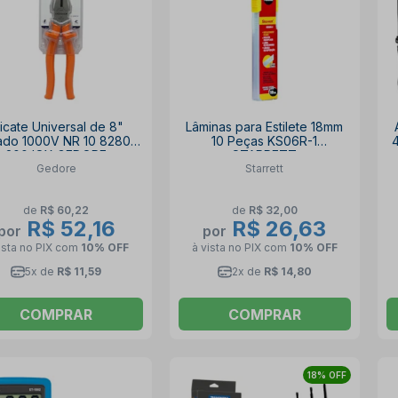
licate Universal de 8"
Lâminas para Estilete 18mm
lado 1000V NR 10 8280-
10 Peças KS06R-1
200 IOX GEDORE
STARRETT
Gedore
Starrett
de
R$ 60,22
de
R$ 32,00
R$ 52,16
R$ 26,63
por
por
ista no PIX
com
10% OFF
à vista no PIX
com
10% OFF
5x de
R$ 11,59
2x de
R$ 14,80
COMPRAR
COMPRAR
18% OFF