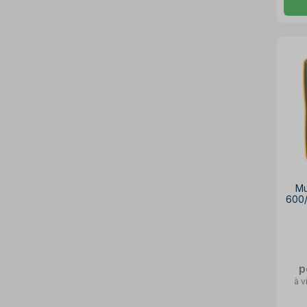
Mu
600/
p
à v