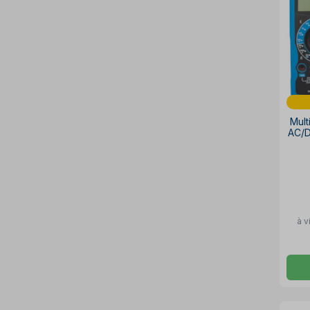
Mult
AC/D
à v