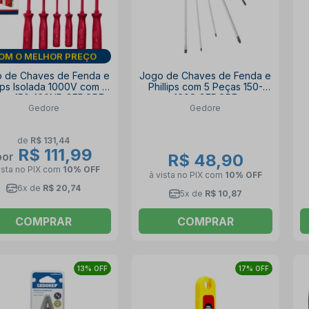
DIA DOS PAIS
 de Chaves de Fenda e
Jogo de Chaves de Fenda e
lips Isolada 1000V com 6
Phillips com 5 Peças 150-
as 150-160NR GEDORE
160S GEDORE
Gedore
Gedore
de
R$ 131,44
R$ 111,99
por
R$ 48,90
ista no PIX
com
10% OFF
à vista no PIX
com
10% OFF
6x de
R$ 20,74
5x de
R$ 10,87
COMPRAR
COMPRAR
13% OFF
17% OFF