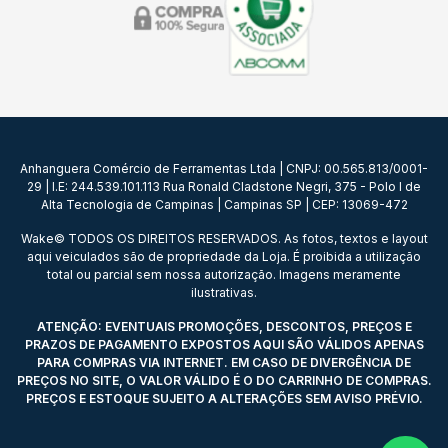
Anhanguera Comércio de Ferramentas Ltda | CNPJ: 00.565.813/0001-
29 | I.E: 244.539.101.113 Rua Ronald Cladstone Negri, 375 - Polo I de
Alta Tecnologia de Campinas | Campinas SP | CEP: 13069-472
Wake© TODOS OS DIREITOS RESERVADOS. As fotos, textos e layout
aqui veiculados são de propriedade da Loja. É proibida a utilização
total ou parcial sem nossa autorização. Imagens meramente
ilustrativas.
ATENÇÃO: EVENTUAIS PROMOÇÕES, DESCONTOS, PREÇOS E
PRAZOS DE PAGAMENTO EXPOSTOS AQUI SÃO VÁLIDOS APENAS
PARA COMPRAS VIA INTERNET. EM CASO DE DIVERGÊNCIA DE
PREÇOS NO SITE, O VALOR VÁLIDO É O DO CARRINHO DE COMPRAS.
PREÇOS E ESTOQUE SUJEITO A ALTERAÇÕES SEM AVISO PRÉVIO.