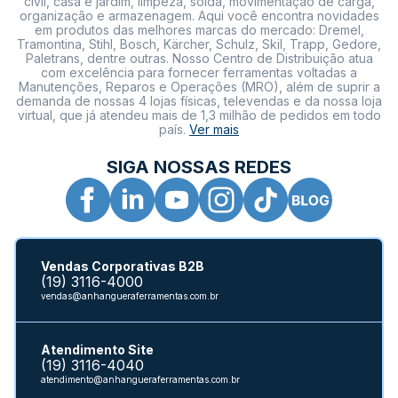
civil, casa e jardim, limpeza, solda, movimentação de carga,
organização e armazenagem. Aqui você encontra novidades
em produtos das melhores marcas do mercado: Dremel,
Tramontina, Stihl, Bosch, Kärcher, Schulz, Skil, Trapp, Gedore,
Paletrans, dentre outras. Nosso Centro de Distribuição atua
com excelência para fornecer ferramentas voltadas a
Manutenções, Reparos e Operações (MRO), além de suprir a
demanda de nossas 4 lojas físicas, televendas e da nossa loja
virtual, que já atendeu mais de 1,3 milhão de pedidos em todo
país.
Ver mais
SIGA NOSSAS REDES
Vendas Corporativas B2B
(19) 3116-4000
vendas@anhangueraferramentas.com.br
X
Atendimento Site
(19) 3116-4040
atendimento@anhangueraferramentas.com.br