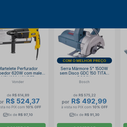
15% OFF
14% OFF
DIA DOS PAIS
Martelete Perfurador
Serra Mármore 5" 1500W
edor 620W com maleta
sem Disco GDC 150 TITAN
MPV620 VONDER
BOSCH
Vonder
Bosch
de
R$ 614,89
de
R$ 575,22
R$ 524,37
R$ 492,99
or
por
ista no PIX
com
10% OFF
à vista no PIX
com
10% OFF
6x de
R$ 97,10
6x de
R$ 91,30