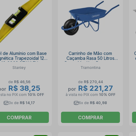
el de Alumínio com Base
Carrinho de Mão com
nética Trapezoidal 12"
Caçamba Rasa 50 Litros
42-886S STANLEY
Braço Metálico Pneu com
Stanley
Tramontina
Câmara 77704432
TRAMONTINA
de
R$ 46,56
de
R$ 270,44
R$ 38,25
R$ 221,27
por
por
ista no PIX
com
10% OFF
à vista no PIX
com
10% OFF
3x de
R$ 14,17
6x de
R$ 40,98
COMPRAR
COMPRAR