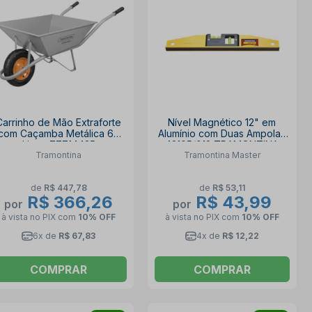
Carrinho de Mão Extraforte
Nível Magnético 12" em
com Caçamba Metálica 65
Alumínio com Duas Ampolas
Litros 77714435
43105/012 TRAMONTINA
Tramontina
Tramontina Master
TRAMONTINA
MASTER
de
R$ 447,78
de
R$ 53,11
R$ 366,26
R$ 43,99
por
por
à vista no PIX
com
10% OFF
à vista no PIX
com
10% OFF
6x de
R$ 67,83
4x de
R$ 12,22
COMPRAR
COMPRAR