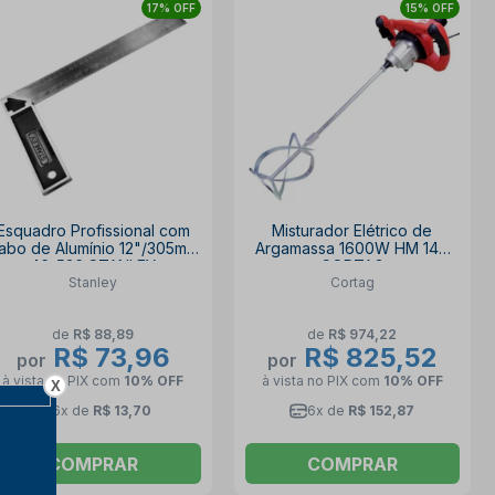
17% OFF
15% OFF
Esquadro Profissional com
Misturador Elétrico de
abo de Alumínio 12"/305mm
Argamassa 1600W HM 140
46-536 STANLEY
CORTAG
Stanley
Cortag
de
R$ 88,89
de
R$ 974,22
R$ 73,96
R$ 825,52
por
por
à vista no PIX
com
10% OFF
à vista no PIX
com
10% OFF
X
6x de
R$ 13,70
6x de
R$ 152,87
COMPRAR
COMPRAR