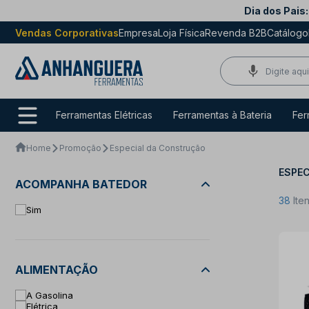
Dia dos Pais:
Vendas Corporativas
Empresa
Loja Física
Revenda B2B
Catálogo
Ferramentas Elétricas
Ferramentas à Bateria
Fer
Home
Promoção
Especial da Construção
ESPE
ACOMPANHA BATEDOR
38
Ite
Sim
ALIMENTAÇÃO
A Gasolina
Elétrica