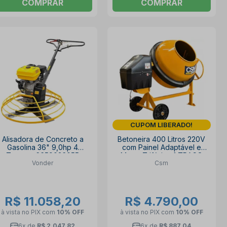
COMPRAR
COMPRAR
CUPOM LIBERADO!
Alisadora de Concreto a
Betoneira 400 Litros 220V
Gasolina 36" 9,0hp 4
com Painel Adaptável e
Tempos 6659036055
Motor Trifásico 1 TRAÇO
Vonder
Csm
VONDER
MAX CSM
R$ 11.058,20
R$ 4.790,00
à vista no PIX
com
10% OFF
à vista no PIX
com
10% OFF
6x de
R$ 2.047,82
6x de
R$ 887,04