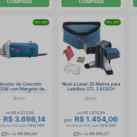
COMPRAR
COMPRAR
13% OFF
13% OFF
ibrador de Concreto
Nível a Laser 20 Metros para
00W com Mangote de
Ladrilhos GTL 3 BOSCH
 220V GVC 22EX BOSCH
Bosch
Bosch
de
R$ 4.272,56
de
R$ 1.678,89
R$ 3.698,14
R$ 1.454,06
r
por
ista no PIX
com
10% OFF
à vista no PIX
com
10% OFF
6x de
R$ 684,84
6x de
R$ 269,27