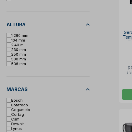
ALTURA
Ger
1.290 mm
Temp
104 mm
T
2.40 m
230 mm
250 mm
500 mm
536 mm
p
à v
MARCAS
Bosch
Botafogo
Cogumelo
Cortag
Csm
Dewalt
Lynus