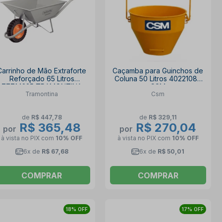
Carrinho de Mão Extraforte
Caçamba para Guinchos de
Reforçado 65 Litros
Coluna 50 Litros 40221086
77714235 TRAMONTINA
CSM
Tramontina
Csm
de
R$ 447,78
de
R$ 329,11
R$ 365,48
R$ 270,04
por
por
à vista no PIX
com
10% OFF
à vista no PIX
com
10% OFF
6x de
R$ 67,68
6x de
R$ 50,01
COMPRAR
COMPRAR
18% OFF
17% OFF