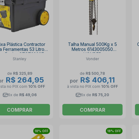
ixa Plástica Contractor
Talha Manual 500Kg x 5
a Ferramentas 53 Litros
Metros 6143005050
om Rodas STST33027
VONDER
Stanley
Vonder
STANLEY
de
R$ 325,89
de
R$ 500,78
R$ 264,95
R$ 406,11
or
por
ista no PIX
com
10% OFF
à vista no PIX
com
10% OFF
6x de
R$ 49,06
6x de
R$ 75,20
COMPRAR
COMPRAR
18% OFF
18% OFF