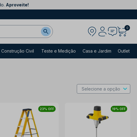
do.
Aproveite!
0
Construção Civil
Teste e Medição
Casa e Jardim
Outlet
23% OFF
19% OFF