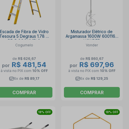
Escada de Fibra de Vidro
Misturador Elétrico de
Tesoura 5 Degraus 1.78 M
Argamassa 1600W 6001160
RF-5 COGUMELO
VONDER
Cogumelo
Vonder
de
R$ 626,67
de
R$ 860,67
R$ 481,54
R$ 697,96
por
por
à vista no PIX
com
10% OFF
à vista no PIX
com
10% OFF
6x de
R$ 89,17
6x de
R$ 129,25
COMPRAR
COMPRAR
18% OFF
18% OFF