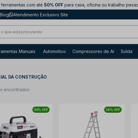
ferramentas com até
50% OFF
para casa, oficina ou trabalho pesa
Blog
Atendimento Exclusivo Site
ramentas Manuais
Automotivo
Compressores de Ar
Solda
CIAL DA CONSTRUÇÃO
ns encontrados
34% OFF
26% OFF