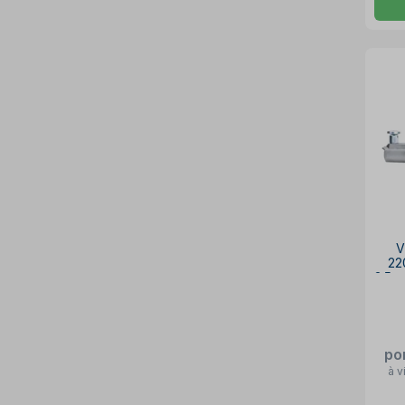
V
22
3.5m
po
à v