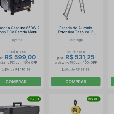
ador a Gasolina 850W 2
Escada de Alumínio
os 110V Partida Manual
Extensiva Tesoura 16
G950TH-110 TOYAMA
Degraus 2.41m ESC0617
Toyama
Botafogo
BOTAFOGO
de
R$ 911,44
de
R$ 719,11
R$ 599,00
R$ 531,25
or
por
ista no PIX
com
10% OFF
à vista no PIX
com
10% OFF
6x de
R$ 110,93
6x de
R$ 98,38
COMPRAR
COMPRAR
19% OFF
19% OFF