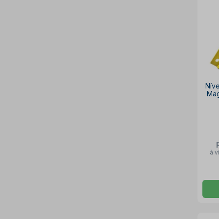
Nív
Mag
à v