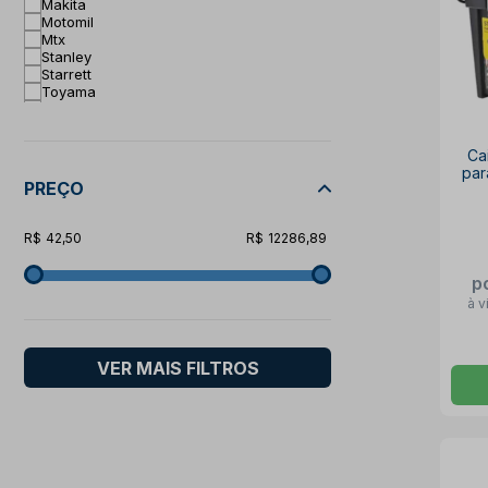
Makita
Motomil
Mtx
Stanley
Starrett
Toyama
Tramontina
Tramontina Master
Vonder
Ca
par
PREÇO
c
42,50
12286,89
p
à v
VER MAIS FILTROS