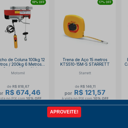
18% OFF
17% OFF
cho de Coluna 100kg 12
Trena de Aço 15 metros
tros / 200kg 6 Metros
KTS510-15M-S STARRETT
C
m Suporte Monofásico
Motomil
Starrett
HA-101 MOTOMIL
de
R$ 818,67
de
R$ 146,11
R$ 674,46
R$ 121,57
or
por
ista no PIX
com
10% OFF
à vista no PIX
com
10% OFF
6x de
R$ 124,90
6x de
R$ 22,51
COMPRAR
COMPRAR