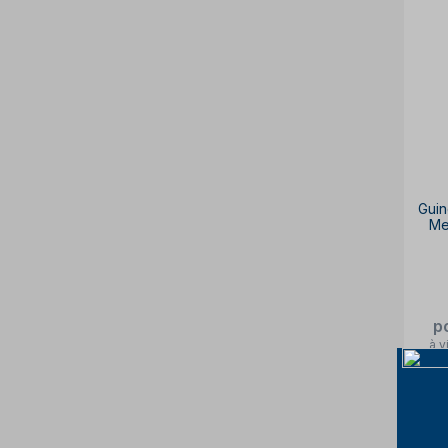
Guin
Me
se
p
à v