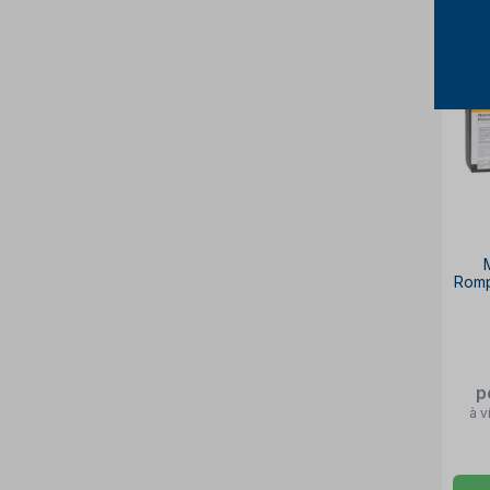
Romp
p
à v