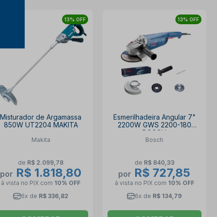
13% OFF
13% OFF
Misturador de Argamassa
Esmerilhadeira Angular 7"
850W UT2204 MAKITA
2200W GWS 2200-180
BOSCH
Makita
Bosch
de
R$ 2.099,78
de
R$ 840,33
R$ 1.818,80
R$ 727,85
por
por
à vista no PIX
com
10% OFF
à vista no PIX
com
10% OFF
6x de
R$ 336,82
6x de
R$ 134,79