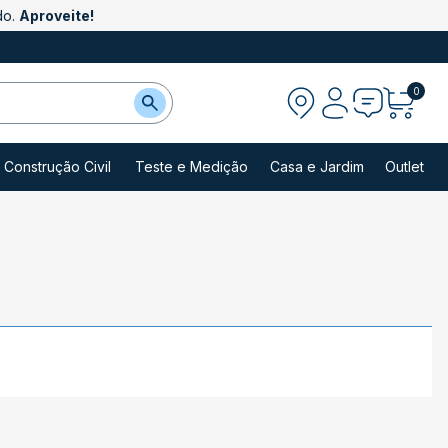
do.
Aproveite!
0
Construção Civil
Teste e Medição
Casa e Jardim
Outlet