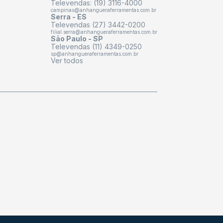
Televendas: (19) 3116-4000
campinas@anhangueraferramentas.com.br
Serra - ES
Televendas (27) 3442-0200
filial.serra@anhangueraferramentas.com.br
São Paulo - SP
Televendas (11) 4349-0250
sp@anhangueraferramentas.com.br
Ver todos