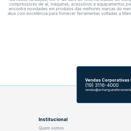
compressores de ar, máquinas, acessórios e equipamentos par
encontra novidades em produtos das melhores marcas do mercado
atua com excelência para fornecer ferramentas voltadas a Manu
Vendas Corporativas
(19) 3116-4000
vendas@anhangueraferramenta
Institucional
Quem somos