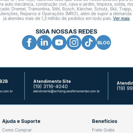
a auto mecânica, construção civil, casa e jardim, limpeza, solda,
: Dremel, Tramontina, Stihl, Bosch, Kärcher, Schulz, Skil, Trapp, 
tenções, Reparos e Operações (MRO), além de suprir a demanda de n
já atendeu mais de 1,3 milhão de pedidos em todo país.
Ver mais
SIGA NOSSAS REDES
 B2B
Atendimento Site
Atendi
(19) 3116-4040
(19) 9
s.com.br
atendimento@anhangueraferramentas.com.br
Ajuda e Suporte
Benefícios
Como Comprar
Frete Grátis