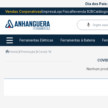
Dia dos Pais:
Vendas Corporativas
Empresa
Loja Física
Revenda B2B
Catálogo
Ferramentas Elétricas
Ferramentas à Bateria
Fer
Home
Promoção
Covid-19
COVID
Nenhum prod