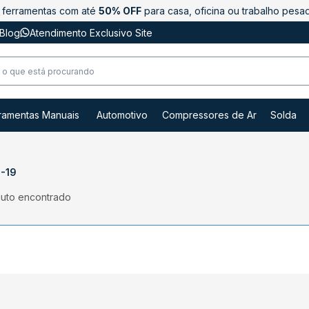
ferramentas com até
50% OFF
para casa, oficina ou trabalho pesa
Blog
Atendimento Exclusivo Site
ramentas Manuais
Automotivo
Compressores de Ar
Solda
-19
uto encontrado