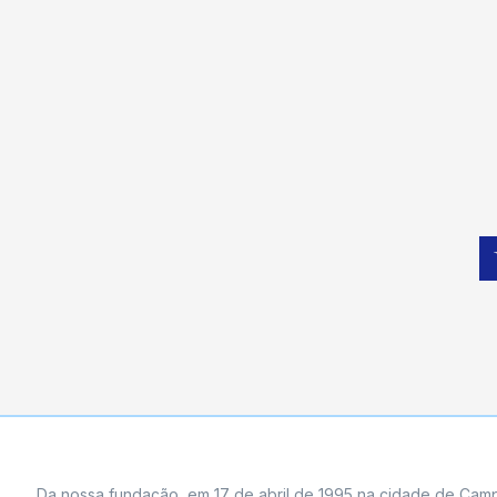
Da nossa fundação, em 17 de abril de 1995 na cidade de Campi