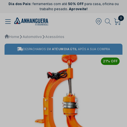
Dia dos Pais:
ferramentas com até
50% OFF
para casa, oficina ou
trabalho pesado.
Aproveite!
0
Home
Automotivo
Acessórios
DESPACHAMOS EM
ATÉ UM DIA ÚTIL
APÓS A SUA COMPRA
21% OFF