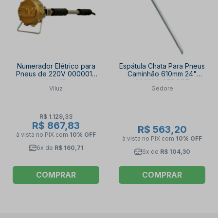
Numerador Elétrico para
Espátula Chata Para Pneus
Pneus de 220V 0000015
Caminhão 610mm 24"
VILUZ
026380 GEDORE
Viluz
Gedore
R$ 1.129,33
R$ 867,83
R$ 563,20
à vista no PIX
com
10% OFF
à vista no PIX
com
10% OFF
6x de
R$ 160,71
6x de
R$ 104,30
COMPRAR
COMPRAR