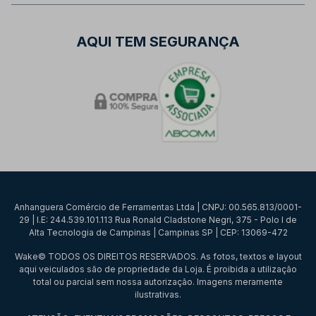
AQUI TEM SEGURANÇA
Anhanguera Comércio de Ferramentas Ltda | CNPJ: 00.565.813/0001-
29 | I.E: 244.539.101.113 Rua Ronald Cladstone Negri, 375 - Polo I de
Alta Tecnologia de Campinas | Campinas SP | CEP: 13069-472
Wake© TODOS OS DIREITOS RESERVADOS. As fotos, textos e layout
aqui veiculados são de propriedade da Loja. É proibida a utilização
total ou parcial sem nossa autorização. Imagens meramente
ilustrativas.