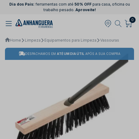
Dia dos Pais:
ferramentas com até
50% OFF
para casa, oficina ou
trabalho pesado.
Aproveite!
0
Home
Limpeza
Equipamentos para Limpeza
Vassouras
DESPACHAMOS EM
ATÉ UM DIA ÚTIL
APÓS A SUA COMPRA