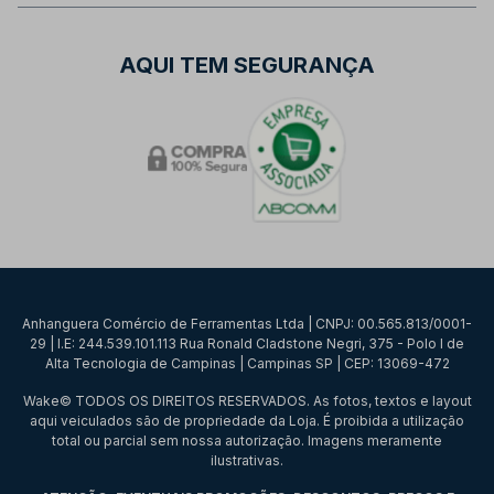
AQUI TEM SEGURANÇA
Anhanguera Comércio de Ferramentas Ltda | CNPJ: 00.565.813/0001-
29 | I.E: 244.539.101.113 Rua Ronald Cladstone Negri, 375 - Polo I de
Alta Tecnologia de Campinas | Campinas SP | CEP: 13069-472
Wake© TODOS OS DIREITOS RESERVADOS. As fotos, textos e layout
aqui veiculados são de propriedade da Loja. É proibida a utilização
total ou parcial sem nossa autorização. Imagens meramente
ilustrativas.