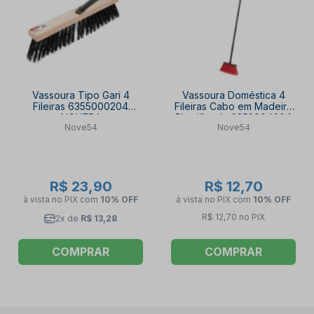
Vassoura Tipo Gari 4
Vassoura Doméstica 4
Fileiras 6355000204
Fileiras Cabo em Madeira
NOVE54
Plastificada 6352004004
Nove54
Nove54
NOVE54
R$ 23,90
R$ 12,70
à vista no PIX
com
10% OFF
à vista no PIX
com
10% OFF
R$ 12,70 no PIX
2x de
R$ 13,28
COMPRAR
COMPRAR