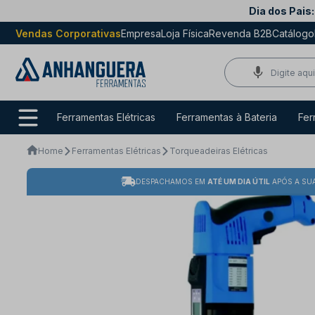
Dia dos Pais:
Vendas Corporativas
Empresa
Loja Física
Revenda B2B
Catálogo
Ferramentas Elétricas
Ferramentas à Bateria
Fer
Home
Ferramentas Elétricas
Torqueadeiras Elétricas
DESPACHAMOS EM
ATÉ UM DIA ÚTIL
APÓS A SU