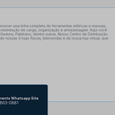
erecer uma linha completa de ferramentas elétricas e manuais,
 movimentação de carga, organização e armazenagem. Aqui você
Gedore, Paletrans, dentre outras. Nosso Centro de Distribuição
ossas 4 lojas físicas, televendas e da nossa loja virtual, que
mento Whatsapp Site
9863-0881