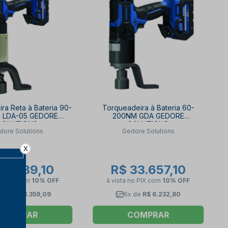
ra Reta à Bateria 90-
Torqueadeira à Bateria 60-
 LDA-05 GEDORE
200NM GDA GEDORE
SOLUTIONS
SOLUTIONS
dore Solutions
Gedore Solutions
X
72.139,10
R$ 33.657,10
no PIX
com
10% OFF
à vista no PIX
com
10% OFF
 de
R$ 13.359,09
6x de
R$ 6.232,80
COMPRAR
COMPRAR