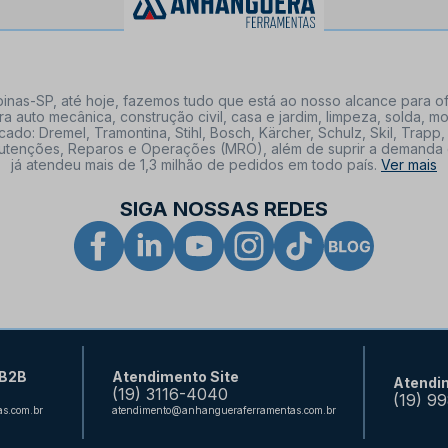
nas-SP, até hoje, fazemos tudo que está ao nosso alcance para of
a auto mecânica, construção civil, casa e jardim, limpeza, solda,
: Dremel, Tramontina, Stihl, Bosch, Kärcher, Schulz, Skil, Trapp, 
tenções, Reparos e Operações (MRO), além de suprir a demanda de n
já atendeu mais de 1,3 milhão de pedidos em todo país.
Ver mais
SIGA NOSSAS REDES
 B2B
Atendimento Site
Atendi
(19) 3116-4040
(19) 9
s.com.br
atendimento@anhangueraferramentas.com.br