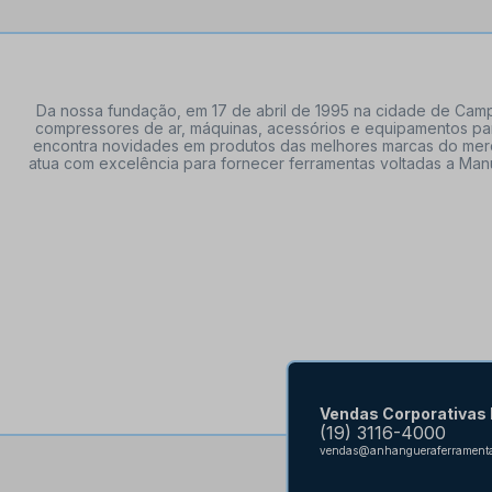
Da nossa fundação, em 17 de abril de 1995 na cidade de Campi
compressores de ar, máquinas, acessórios e equipamentos par
encontra novidades em produtos das melhores marcas do mercado
atua com excelência para fornecer ferramentas voltadas a Manu
Vendas Corporativas
(19) 3116-4000
vendas@anhangueraferramenta