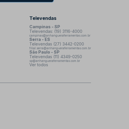
Televendas
Campinas - SP
Televendas: (19) 3116-4000
campinas@anhangueraferramentas.com.br
Serra - ES
Televendas (27) 3442-0200
filial.serra@anhangueraferramentas.com.br
São Paulo - SP
Televendas (11) 4349-0250
sp@anhangueraferramentas.com.br
Ver todos