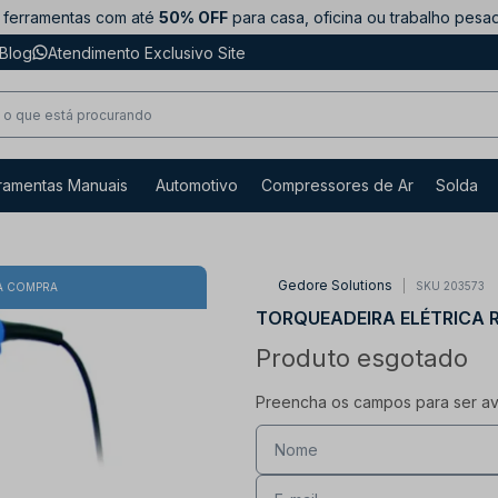
ferramentas com até
50% OFF
para casa, oficina ou trabalho pesa
Blog
Atendimento Exclusivo Site
ramentas Manuais
Automotivo
Compressores de Ar
Solda
Gedore Solutions
SKU 203573
A COMPRA
TORQUEADEIRA ELÉTRICA 
Produto esgotado
Preencha os campos para ser avi