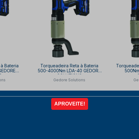
à Bateria
Torqueadeira Reta à Bateria
Torqueadei
GEDORE
500-4000Nm LDA-40 GEDORE
500Nm
S
SOLUTIONS
ons
Gedore Solutions
Ge
8,50
R$ 112.266,60
R$ 
10% OFF
à vista no PIX
com
10% OFF
à vista 
42,32
6x de
R$ 20.790,11
6x
R
COMPRAR