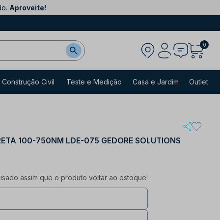
do.
Aproveite!
0
Construção Civil
Teste e Medição
Casa e Jardim
Outlet
RETA 100-750NM LDE-075 GEDORE SOLUTIONS
sado assim que o produto voltar ao estoque!