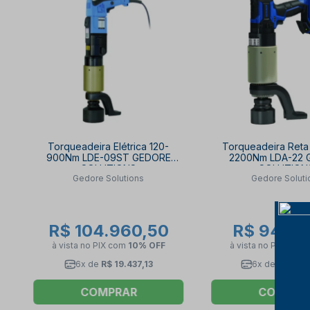
Torqueadeira Elétrica 120-
Torqueadeira Reta 
900Nm LDE-09ST GEDORE
2200Nm LDA-22 
SOLUTIONS
SOLUTION
Gedore Solutions
Gedore Soluti
R$ 104.960,50
R$ 94.18
à vista no PIX
com
10% OFF
à vista no PIX
com
6x de
R$ 19.437,13
6x de
R$ 17.4
COMPRAR
COMPRA