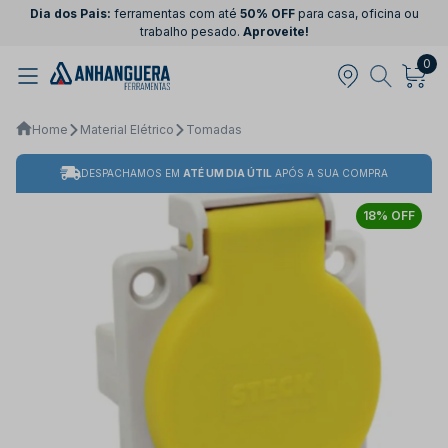
Dia dos Pais:
ferramentas com até
50% OFF
para casa, oficina ou
trabalho pesado.
Aproveite!
0
Home
Material Elétrico
Tomadas
DESPACHAMOS EM
ATÉ UM DIA ÚTIL
APÓS A SUA COMPRA
18% OFF