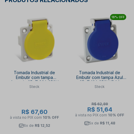
PRODUTOS RELACIONADOS
18% OFF
Tomada Industrial de
Tomada Industrial de
Embutir com tampa
Embutir com tampa Azul
Amarelo 2P+T 20A 250V
2P+T 10A 250V IP44
Steck
Steck
IP44 S8641AM STECK
S8640AZ STECK
R$ 62,89
R$ 51,64
R$ 67,60
à vista no PIX
com
10% OFF
à vista no PIX
com
10% OFF
5x de
R$ 11,48
6x de
R$ 12,52