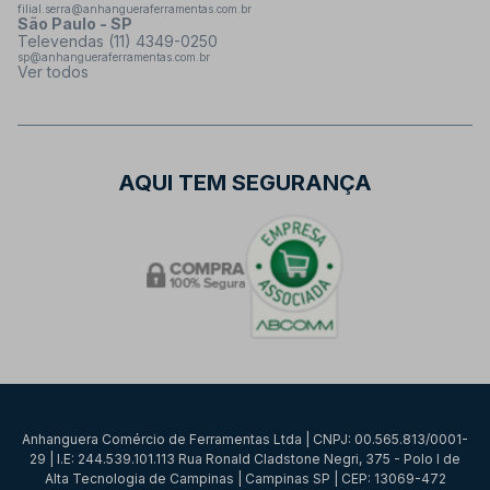
filial.serra@anhangueraferramentas.com.br
São Paulo - SP
Televendas (11) 4349-0250
sp@anhangueraferramentas.com.br
Ver todos
AQUI TEM SEGURANÇA
Anhanguera Comércio de Ferramentas Ltda | CNPJ: 00.565.813/0001-
29 | I.E: 244.539.101.113 Rua Ronald Cladstone Negri, 375 - Polo I de
Alta Tecnologia de Campinas | Campinas SP | CEP: 13069-472