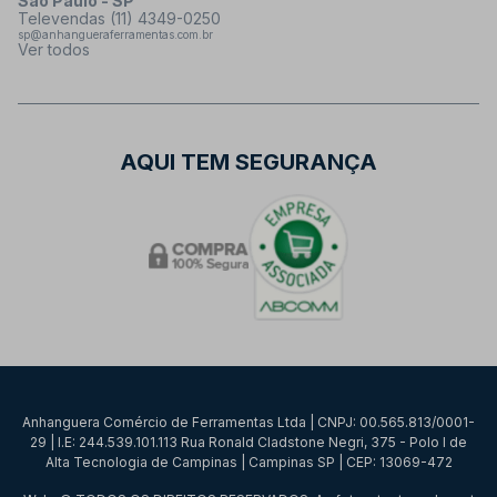
São Paulo - SP
Televendas (11) 4349-0250
sp@anhangueraferramentas.com.br
Ver todos
AQUI TEM SEGURANÇA
Anhanguera Comércio de Ferramentas Ltda | CNPJ: 00.565.813/0001-
29 | I.E: 244.539.101.113 Rua Ronald Cladstone Negri, 375 - Polo I de
Alta Tecnologia de Campinas | Campinas SP | CEP: 13069-472