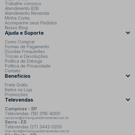
Trabalhe conosco
Atendimento B2B
Atendimento Revenda
Minha Conta
Acompanhe seus Pedidos
Nosso Blog
Ajuda e Suporte
Como Comprar
Formas de Pagamento
Dúvidas Frequentes
Trocas e Devoluções
Política de Entrega
Política de Privacidade
Contato
Benefícios
Frete Grátis
Retire na Loja
Promoções
Televendas
Campinas - SP
Televendas: (19) 3116-4000
campinas@anhangueraferramentas.com.br
Serra - ES
Televendas (27) 3442-0200
filial.serra@anhangueraferramentas.com.br