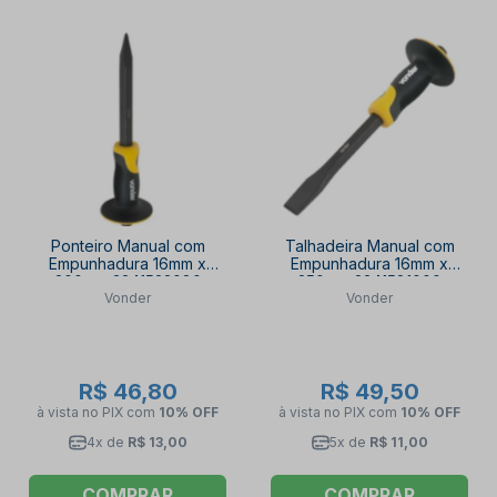
Ponteiro Manual com
Talhadeira Manual com
Empunhadura 16mm x
Empunhadura 16mm x
200mm 3341532080
250mm 3341581000
Vonder
Vonder
VONDER
VONDER
R$ 46,80
R$ 49,50
à vista no PIX
com
10% OFF
à vista no PIX
com
10% OFF
4x de
R$ 13,00
5x de
R$ 11,00
COMPRAR
COMPRAR