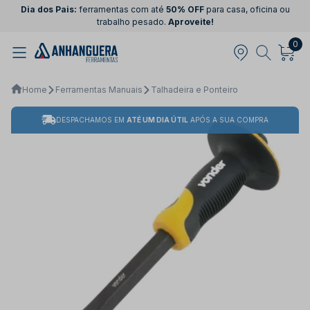
Dia dos Pais:
ferramentas com até
50% OFF
para casa, oficina ou
trabalho pesado.
Aproveite!
0
Home
Ferramentas Manuais
Talhadeira e Ponteiro
DESPACHAMOS EM
ATÉ UM DIA ÚTIL
APÓS A SUA COMPRA