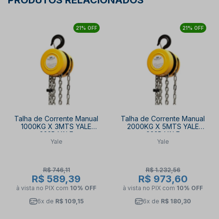
PRODUTOS RELACIONADOS
21% OFF
21% OFF
Talha de Corrente Manual
Talha de Corrente Manual
1000KG X 3MTS YALE
2000KG X 5MTS YALE
622B YALE
622B YALE
Yale
Yale
R$ 746,11
R$ 1.232,56
R$ 589,39
R$ 973,60
à vista no PIX
com
10% OFF
à vista no PIX
com
10% OFF
6x de
R$ 109,15
6x de
R$ 180,30