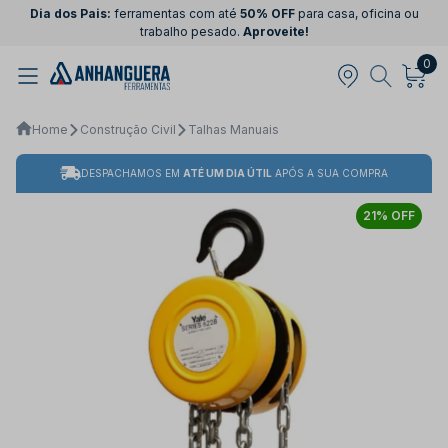
Dia dos Pais:
ferramentas com até
50% OFF
para casa, oficina ou
trabalho pesado.
Aproveite!
0
Home
Construção Civil
Talhas Manuais
DESPACHAMOS EM
ATÉ UM DIA ÚTIL
APÓS A SUA COMPRA
21% OFF