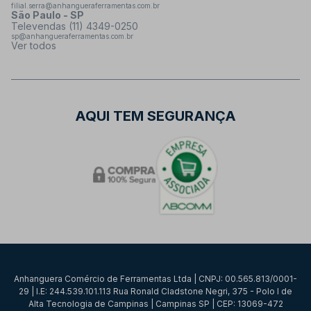
filial.serra@anhangueraferramentas.com.br
São Paulo - SP
Televendas (11) 4349-0250
sp@anhangueraferramentas.com.br
Ver todos
AQUI TEM SEGURANÇA
Anhanguera Comércio de Ferramentas Ltda | CNPJ: 00.565.813/0001-
29 | I.E: 244.539.101.113 Rua Ronald Cladstone Negri, 375 - Polo I de
Alta Tecnologia de Campinas | Campinas SP | CEP: 13069-472