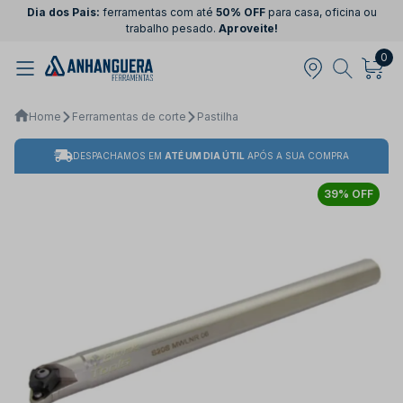
Dia dos Pais:
ferramentas com até
50% OFF
para casa, oficina ou
trabalho pesado.
Aproveite!
0
Home
Ferramentas de corte
Pastilha
DESPACHAMOS EM
ATÉ UM DIA ÚTIL
APÓS A SUA COMPRA
39% OFF