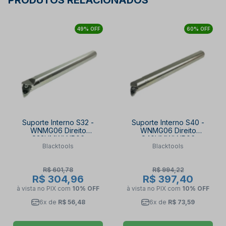
PRODUTOS RELACIONADOS
49% OFF
60% OFF
Suporte Interno S32 -
Suporte Interno S40 -
WNMG06 Direito
WNMG06 Direito
S32UMWLNR06
S40VMWLNR06
Blacktools
Blacktools
BLACKTOOLS
BLACKTOOLS
R$ 601,78
R$ 994,22
R$ 304,96
R$ 397,40
à vista no PIX
com
10% OFF
à vista no PIX
com
10% OFF
6x de
R$ 56,48
6x de
R$ 73,59