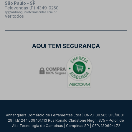
São Paulo - SP
Televendas (11) 4349-0250
sp@anhangueraferramentas.com.br
Ver todos
AQUI TEM SEGURANÇA
Anhanguera Comércio de Ferramentas Ltda | CNPJ: 00.565.813/0001-
29 | I.E: 244.539.101.113 Rua Ronald Cladstone Negri, 375 - Polo I de
Alta Tecnologia de Campinas | Campinas SP | CEP: 13069-472