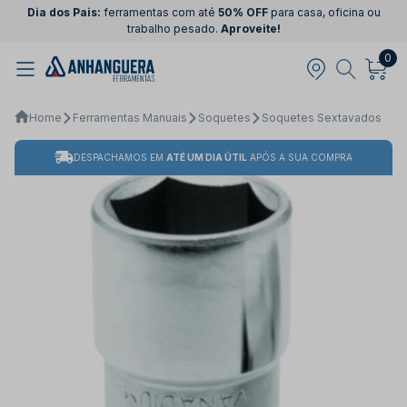
Dia dos Pais:
ferramentas com até
50% OFF
para casa, oficina ou
trabalho pesado.
Aproveite!
0
Home
Ferramentas Manuais
Soquetes
Soquetes Sextavados
DESPACHAMOS EM
ATÉ UM DIA ÚTIL
APÓS A SUA COMPRA