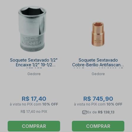
Soquete Sextavado 1/2"
Soquete Sextavado
Encaixe 1/2" 19-1/2
Cobre-Berílio Antifaiscante
GEDORE
1/2" Encaixe 1/2" 3029 AF
Gedore
Gedore
GEDORE
R$ 17,40
R$ 745,90
à vista no PIX
com
10% OFF
à vista no PIX
com
10% OFF
R$ 17,40 no PIX
6x de
R$ 138,13
COMPRAR
COMPRAR