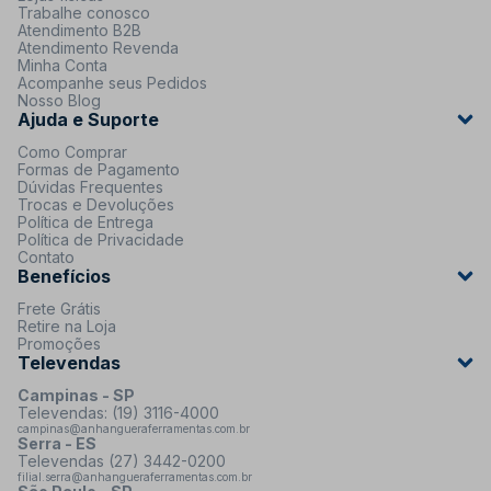
Trabalhe conosco
Atendimento B2B
Atendimento Revenda
Minha Conta
Acompanhe seus Pedidos
Nosso Blog
Ajuda e Suporte
Como Comprar
Formas de Pagamento
Dúvidas Frequentes
Trocas e Devoluções
Política de Entrega
Política de Privacidade
Contato
Benefícios
Frete Grátis
Retire na Loja
Promoções
Televendas
Campinas - SP
Televendas: (19) 3116-4000
campinas@anhangueraferramentas.com.br
Serra - ES
Televendas (27) 3442-0200
filial.serra@anhangueraferramentas.com.br