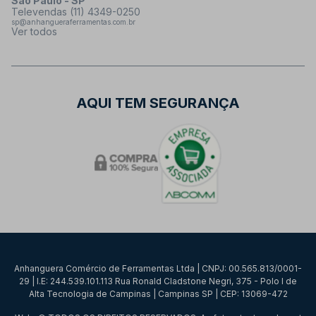
São Paulo - SP
Televendas (11) 4349-0250
sp@anhangueraferramentas.com.br
Ver todos
AQUI TEM SEGURANÇA
Anhanguera Comércio de Ferramentas Ltda | CNPJ: 00.565.813/0001-
29 | I.E: 244.539.101.113 Rua Ronald Cladstone Negri, 375 - Polo I de
Alta Tecnologia de Campinas | Campinas SP | CEP: 13069-472