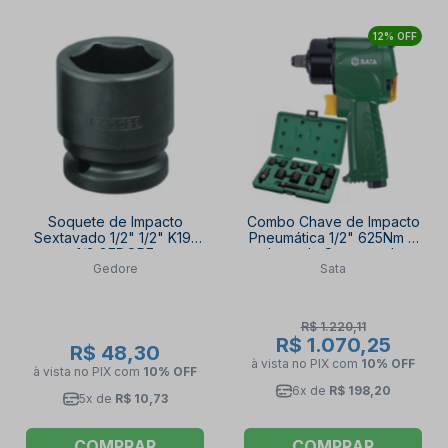
12% OFF
Soquete de Impacto
Combo Chave de Impacto
Sextavado 1/2" 1/2" K19-
Pneumática 1/2" 625Nm +
1/2 GEDORE
Jogo de Soquete de
Gedore
Sata
Impacto Sextavado 10 a
24mm 12 Peças SATA
R$ 1.220,11
R$ 1.070,25
R$ 48,30
à vista no PIX
com
10% OFF
à vista no PIX
com
10% OFF
6x de
R$ 198,20
5x de
R$ 10,73
COMPRAR
COMPRAR