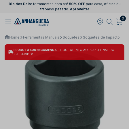
Dia dos Pais:
ferramentas com até
50% OFF
para casa, oficina ou
trabalho pesado.
Aproveite!
0
Home
Ferramentas Manuais
Soquetes
Soquetes de Impacto
PRODUTO SOB ENCOMENDA
- FIQUE ATENTO AO PRAZO FINAL DO
SEU PEDIDO!