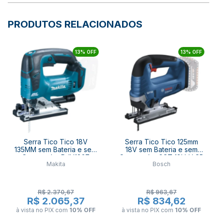
PRODUTOS RELACIONADOS
13% OFF
13% OFF
Serra Tico Tico 18V
Serra Tico Tico 125mm
135MM sem Bateria e sem
18V sem Bateria e sem
Carregador DJV182Z
Carregador GST 18V-LI SB
Makita
Bosch
MAKITA
BOSCH
R$ 2.370,67
R$ 963,67
R$ 2.065,37
R$ 834,62
à vista no PIX
com
10% OFF
à vista no PIX
com
10% OFF