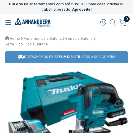
Dia dos Pais:
ferramentas com até
50% OFF
para casa, oficina ou
trabalho pesado.
Aproveite!
0
Home
Ferramentas à Bateria
Serras à Bateria
Serra Tico Tico à Bateria
DESPACHAMOS EM
ATÉ UM DIA ÚTIL
APÓS A SUA COMPRA