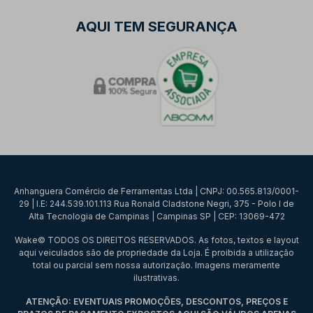
AQUI TEM SEGURANÇA
Anhanguera Comércio de Ferramentas Ltda | CNPJ: 00.565.813/0001-
29 | I.E: 244.539.101.113 Rua Ronald Cladstone Negri, 375 - Polo I de
Alta Tecnologia de Campinas | Campinas SP | CEP: 13069-472
Wake© TODOS OS DIREITOS RESERVADOS. As fotos, textos e layout
aqui veiculados são de propriedade da Loja. É proibida a utilização
total ou parcial sem nossa autorização. Imagens meramente
ilustrativas.
ATENÇÃO: EVENTUAIS PROMOÇÕES, DESCONTOS, PREÇOS E