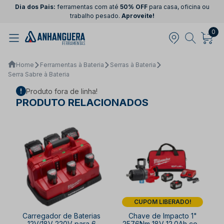
Dia dos Pais:
ferramentas com até
50% OFF
para casa, oficina ou
trabalho pesado.
Aproveite!
0
Home
Ferramentas à Bateria
Serras à Bateria
Serra Sabre à Bateria
Produto fora de linha!
PRODUTO RELACIONADOS
CUPOM LIBERADO!
Carregador de Baterias
Chave de Impacto 1"
12V/18V 220V para 6
2576Nm 18V 12.0Ah com