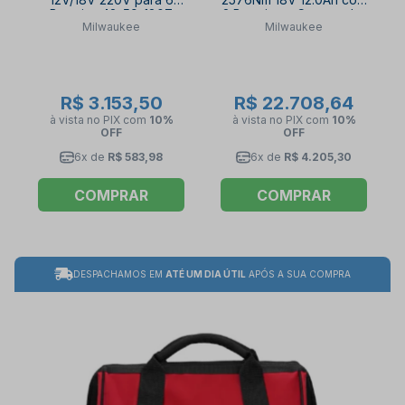
Baterias 48-59-1807
2 Baterias + Carregador
Milwaukee
Milwaukee
MILWAUKEE
220V + Bolsa 2868-
22HD MILWAUKEE
R$ 3.153,50
R$ 22.708,64
à vista no PIX
com
10%
à vista no PIX
com
10%
OFF
OFF
6x de
R$ 583,98
6x de
R$ 4.205,30
COMPRAR
COMPRAR
DESPACHAMOS EM
ATÉ UM DIA ÚTIL
APÓS A SUA COMPRA