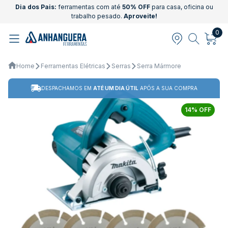
Dia dos Pais:
ferramentas com até
50% OFF
para casa, oficina ou
trabalho pesado.
Aproveite!
0
Home
Ferramentas Elétricas
Serras
Serra Mármore
DESPACHAMOS EM
ATÉ UM DIA ÚTIL
APÓS A SUA COMPRA
14% OFF