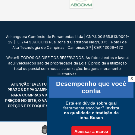
Anhanguera Comércio de Ferramentas Ltda | CNPJ: 00.565.813/0001-
29 | I.E: 244.539.101.113 Rua Ronald Cladstone Negri, 375 - Polo I de
Alta Tecnologia de Campinas | Campinas SP | CEP: 13069-472
Wake© TODOS OS DIREITOS RESERVADOS. As fotos, textos e layout
aqui veiculados são de propriedade da Loja. É proibida a utilização
total ou parcial sem nossa autorização. Imagens meramente
ilustrativas.
X
ATENÇÃO: EVENTUAIS PROMOÇÕES, DESCONTOS, PREÇOS E
PRAZOS DE PAGAMENTO EXPOSTOS AQUI SÃO VÁLIDOS APENAS
PARA COMPRAS VIA INTERNET. EM CASO DE DIVERGÊNCIA DE
PREÇOS NO SITE, O VALOR VÁLIDO É O DO CARRINHO DE COMPRAS.
PREÇOS E ESTOQUE SUJEITO A ALTERAÇÕES SEM AVISO PRÉVIO.