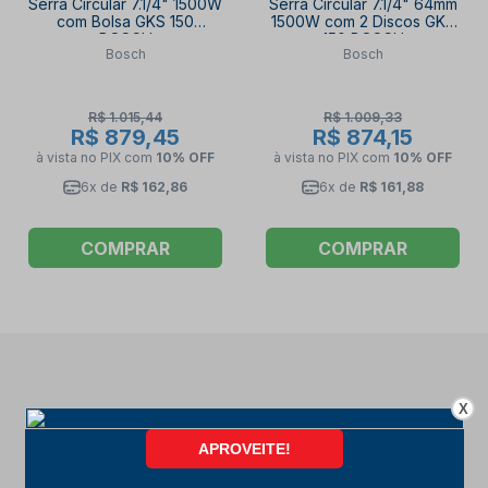
Serra Circular 7.1/4" 1500W
Serra Circular 7.1/4" 64mm
com Bolsa GKS 150
1500W com 2 Discos GKS
BOSCH
150 BOSCH
Bosch
Bosch
R$ 1.015,44
R$ 1.009,33
R$ 879,45
R$ 874,15
à vista no PIX
com
10% OFF
à vista no PIX
com
10% OFF
6x de
R$ 162,86
6x de
R$ 161,88
COMPRAR
COMPRAR
X