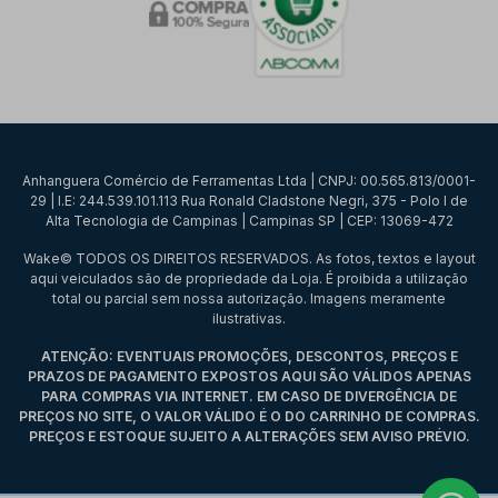
Anhanguera Comércio de Ferramentas Ltda | CNPJ: 00.565.813/0001-
29 | I.E: 244.539.101.113 Rua Ronald Cladstone Negri, 375 - Polo I de
Alta Tecnologia de Campinas | Campinas SP | CEP: 13069-472
Wake© TODOS OS DIREITOS RESERVADOS. As fotos, textos e layout
aqui veiculados são de propriedade da Loja. É proibida a utilização
total ou parcial sem nossa autorização. Imagens meramente
ilustrativas.
ATENÇÃO: EVENTUAIS PROMOÇÕES, DESCONTOS, PREÇOS E
PRAZOS DE PAGAMENTO EXPOSTOS AQUI SÃO VÁLIDOS APENAS
PARA COMPRAS VIA INTERNET. EM CASO DE DIVERGÊNCIA DE
PREÇOS NO SITE, O VALOR VÁLIDO É O DO CARRINHO DE COMPRAS.
PREÇOS E ESTOQUE SUJEITO A ALTERAÇÕES SEM AVISO PRÉVIO.