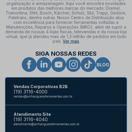
organização e armazenagem. Aqui você encontra novidades
em produtos das melhores marcas do mercado: Dremel,
Tramontina, Stihl, Bosch, Kärcher, Schulz, Skil, Trapp, Gedore,
Paletrans, dentre outras. Nosso Centro de Distribuição atua
com excelência para fornecer ferramentas voltadas a
Manutenções, Reparos e Operações (MRO), além de suprir a
demanda de nossas 4 lojas físicas, televendas e da nossa loja
virtual, que já atendeu mais de 1,3 milhão de pedidos em todo
país.
Ver mais
SIGA NOSSAS REDES
Vendas Corporativas B2B
(19) 3116-4000
vendas@anhangueraferramentas.com.br
Atendimento Site
(19) 3116-4040
atendimento@anhangueraferramentas.com.br