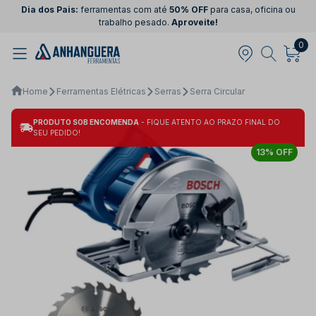
Dia dos Pais:
ferramentas com até
50% OFF
para casa, oficina ou
trabalho pesado.
Aproveite!
0
Home
Ferramentas Elétricas
Serras
Serra Circular
PRODUTO SOB ENCOMENDA
- FIQUE ATENTO AO PRAZO FINAL DO
SEU PEDIDO!
13% OFF