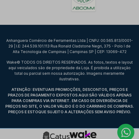
Anhanguera Comércio de Ferramentas Ltda | CNPJ: 00.565.813/0001-
29 | I.E: 244.539.101.113 Rua Ronald Cladstone Negri, 375 - Polo I de
Alta Tecnologia de Campinas | Campinas SP | CEP: 13069-472
Wake© TODOS OS DIREITOS RESERVADOS. As fotos, textos e layout
aqui veiculados são de propriedade da Loja. É proibida a utilização
total ou parcial sem nossa autorização. Imagens meramente
ilustrativas.
ATENÇÃO: EVENTUAIS PROMOÇÕES, DESCONTOS, PREÇOS E
PRAZOS DE PAGAMENTO EXPOSTOS AQUI SÃO VÁLIDOS APENAS
PARA COMPRAS VIA INTERNET. EM CASO DE DIVERGÊNCIA DE
PREÇOS NO SITE, O VALOR VÁLIDO É O DO CARRINHO DE COMPRAS.
PREÇOS E ESTOQUE SUJEITO A ALTERAÇÕES SEM AVISO PRÉVIO.