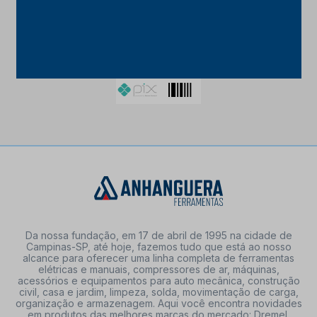
FORMAS DE PAGAMENTO
Da nossa fundação, em 17 de abril de 1995 na cidade de
Campinas-SP, até hoje, fazemos tudo que está ao nosso
alcance para oferecer uma linha completa de ferramentas
elétricas e manuais, compressores de ar, máquinas,
acessórios e equipamentos para auto mecânica, construção
civil, casa e jardim, limpeza, solda, movimentação de carga,
organização e armazenagem. Aqui você encontra novidades
em produtos das melhores marcas do mercado: Dremel,