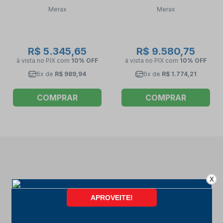
MX - 02D MERAX
Monofásico Z1T- R2 A
Merax
Merax
MERAX
R$ 5.345,65
R$ 9.580,75
à vista no PIX
com
10% OFF
à vista no PIX
com
10% OFF
6x de
R$ 989,94
6x de
R$ 1.774,21
COMPRAR
COMPRAR
X